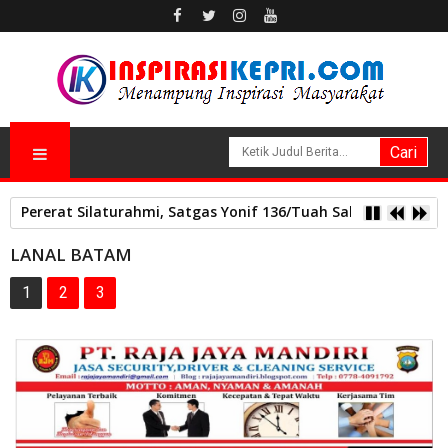
Pererat Silaturahmi, Satgas Yonif 136/Tuah Sakti Pos Ilu G
LANAL BATAM
1
2
3