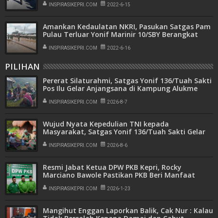
INSPIRASIKEPRI.COM
2022-6-15
Amankan Kedaulatan NKRI, Pasukan Satgas Pam
Pulau Terluar Yonif Marinir 10/SBY Berangkat
Penugasan
INSPIRASIKEPRI.COM
2022-6-16
PILIHAN
Pererat Silaturahmi, Satgas Yonif 136/Tuah Sakti
Pos Ilu Gelar Anjangsana di Kampung Alukme
INSPIRASIKEPRI.COM
2026-8-7
Wujud Nyata Kepedulian TNI kepada
Masyarakat, Satgas Yonif 136/Tuah Sakti Gelar
Pengobatan Keliling di Kampung Kalome
INSPIRASIKEPRI.COM
2026-8-6
Resmi Jabat Ketua DPW PKB Kepri, Rocky
Marciano Bawole Pastikan PKB Beri Manfaat
Nyata Bagi Masyarakat
INSPIRASIKEPRI.COM
2026-1-23
Mangihut Enggan Laporkan Balik, Cak Nur : Kalau