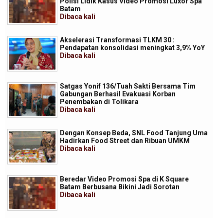
Polisi Lidik Kasus Video Promosi Luxor Spa
Batam
Dibaca
kali
Akselerasi Transformasi TLKM 30 :
Pendapatan konsolidasi meningkat 3,9% YoY
Dibaca
kali
Satgas Yonif 136/Tuah Sakti Bersama Tim
Gabungan Berhasil Evakuasi Korban
Penembakan di Tolikara
Dibaca
kali
Dengan Konsep Beda, SNL Food Tanjung Uma
Hadirkan Food Street dan Ribuan UMKM
Dibaca
kali
Beredar Video Promosi Spa di K Square
Batam Berbusana Bikini Jadi Sorotan
Dibaca
kali