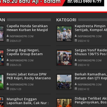
HAN
KATEGORI
Capella Honda Serahkan
Kapolresta Pimpin
Hewan Kurban ke Masjid
Sertijab, Kompol A
Al Multazam
Rahman Resmi Jab
Tanjungpinang
INSPIRASIKEPRI.COM
Kasat Reskrim Polr
INSPIRASIKEPRI.COM
Barelang
2026-5-27
2022-4-12
Sinergi Bagi Negeri,
Satgas Yonif Raide
Capella Group Batam
Khusus 136/TS Pos 
Kumpulkan 62 Kantong
Hadiri Upacara HU
Darah
INSPIRASIKEPRI.COM
Kabupaten Teluk
INSPIRASIKEPRI.COM
Wondama ke-19
2026-5-25
2022-4-12
Resmi Jabat Ketua DPW
Berkah Ramadhan
PKB Kepri, Rocky Marciano
Batam dan IJTI Kep
Bawole Pastikan PKB Beri
Berbagi Ribuan Takj
Manfaat Nyata Bagi
INSPIRASIKEPRI.COM
Simpang Kabil
INSPIRASIKEPRI.COM
Masyarakat
2026-1-23
2022-4-12
Diduga Terlibat Ak
Mangihut Enggan
Pengeroyokan, Bos
Laporkan Balik, Cak Nur :
Store Putra Sirega
Kalau Tidak Bersalah