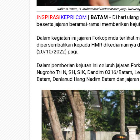
Walikota Batam, H. Muhammad Rudi saat menyuapi kue ulang t
INSPIRASI
KEPRI.COM
|
BATAM
- Di hari ulan
beserta jajaran beramai-ramai memberikan kej
Dalam kegiatan ini jajaran Forkopimda terliha
dipersembahkan kepada HMR dikediamannya di
(20/10/2022) pagi.
Dalam pemberian kejutan ini seluruh jajaran Fo
Nugroho Tri N, SH, SIK, Dandim 0316/Batam, Let
Batam, Danlanud Hang Nadim Batam dan jajaran