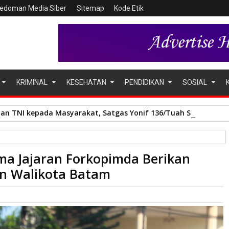
edoman Media Siber
Sitemap
Kode Etik
KRIMINAL
KESEHATAN
PENDIDIKAN
SOSIAL
an TNI kepada Masyarakat, Satgas Yonif 136/Tuah Sakti Gelar
pimda Berikan Kejutan di Hari Ulang Tahun Walikota Batam
a Jajaran Forkopimda Berikan
un Walikota Batam