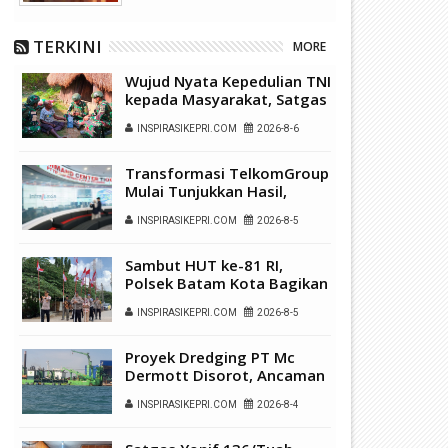
TERKINI
MORE
Wujud Nyata Kepedulian TNI
kepada Masyarakat, Satgas
Yonif 136/Tuah Sakti Gelar
INSPIRASIKEPRI.COM
2026-8-6
Pengobatan Keliling di
Kampung Kalome
Transformasi TelkomGroup
Mulai Tunjukkan Hasil,
InfraNexia Catat Kinerja
INSPIRASIKEPRI.COM
2026-8-5
Positif Perkuat
Infrastruktur Digital
Nasional
Sambut HUT ke-81 RI,
Polsek Batam Kota Bagikan
150 Bendera Merah Putih di
INSPIRASIKEPRI.COM
2026-8-5
Ruli Kampung Belian Perpat
Proyek Dredging PT Mc
Dermott Disorot, Ancaman
Serius Pencemaran Laut di
INSPIRASIKEPRI.COM
2026-8-4
Batam