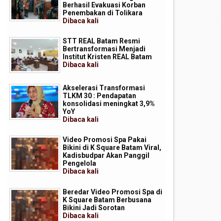
Berhasil Evakuasi Korban
Penembakan di Tolikara
Dibaca
kali
STT REAL Batam Resmi
Bertransformasi Menjadi
Institut Kristen REAL Batam
Dibaca
kali
Akselerasi Transformasi
TLKM 30 : Pendapatan
konsolidasi meningkat 3,9%
YoY
Dibaca
kali
Video Promosi Spa Pakai
Bikini di K Square Batam Viral,
Kadisbudpar Akan Panggil
Pengelola
Dibaca
kali
Beredar Video Promosi Spa di
K Square Batam Berbusana
Bikini Jadi Sorotan
Dibaca
kali