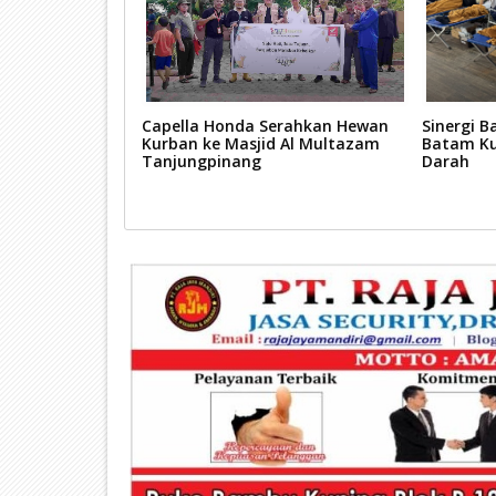
ry, First Club
Capella Honda Serahkan Hewan
Sinergi B
mbako ke Warga
Kurban ke Masjid Al Multazam
Batam Ku
Tanjungpinang
Darah