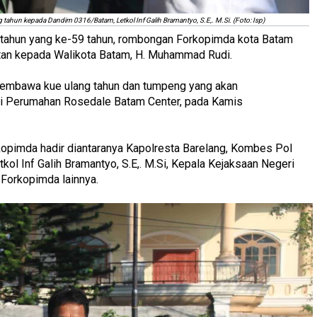
ahun kepada Dandim 0316/Batam, Letkol Inf Galih Bramantyo, S.E,. M.Si. (Foto: Isp)
g tahun yang ke-59 tahun, rombongan Forkopimda kota Batam
utan kepada Walikota Batam, H. Muhammad Rudi.
t membawa kue ulang tahun dan tumpeng yang akan
 Perumahan Rosedale Batam Center, pada Kamis
rkopimda hadir diantaranya Kapolresta Barelang, Kombes Pol
kol Inf Galih Bramantyo, S.E,. M.Si, Kepala Kejaksaan Negeri
 Forkopimda lainnya.