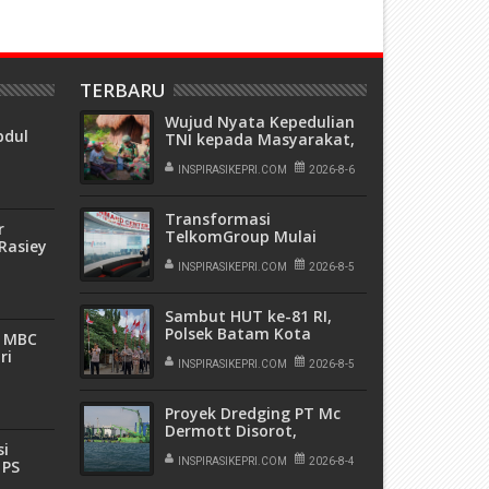
TERBARU
Wujud Nyata Kepedulian
bdul
TNI kepada Masyarakat,
at
Satgas Yonif 136/Tuah
esta
Sakti Gelar Pengobatan
INSPIRASIKEPRI.COM
2026-8-6
Keliling di Kampung
Kalome
Transformasi
r
TelkomGroup Mulai
Rasiey
Tunjukkan Hasil,
T
InfraNexia Catat Kinerja
INSPIRASIKEPRI.COM
2026-8-5
Positif Perkuat
Infrastruktur Digital
Sambut HUT ke-81 RI,
Nasional
Polsek Batam Kota
, MBC
Bagikan 150 Bendera
ri
Merah Putih di Ruli
INSPIRASIKEPRI.COM
2026-8-5
il di
Kampung Belian Perpat
Proyek Dredging PT Mc
Dermott Disorot,
Ancaman Serius
si
Pencemaran Laut di
INSPIRASIKEPRI.COM
2026-8-4
 PS
Batam
r