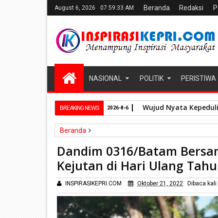
Beranda
Redaksi
P
August 6, 2026
07:59:35 AM
NASIONAL
POLITIK
PERISTIWA
Wujud Nyata Kepeduli
BREAKING NEWS
2026-8-6
Beranda
Sosial
Dandim 0316/Batam Bersama Jajaran Forko
Dandim 0316/Batam Bersam
Kejutan di Hari Ulang Tah
INSPIRASIKEPRI.COM
Oktober 21, 2022
Dibaca
kali