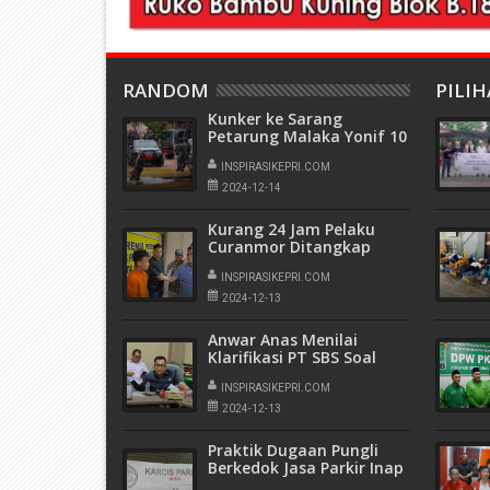
RANDOM
PILI
Kunker ke Sarang
Petarung Malaka Yonif 10
Mar/SBY, Kasal Ingatkan
Prajurit Jaga
INSPIRASIKEPRI.COM
Profesionalitas
2024-12-14
Kurang 24 Jam Pelaku
Curanmor Ditangkap
Polsek Lubuk Baja, 5
Motor Hasil Curian
INSPIRASIKEPRI.COM
Diamankan
2024-12-13
Anwar Anas Menilai
Klarifikasi PT SBS Soal
Video Viral 'Sikat Dewan
DPRD Batam' Tidak Ada
INSPIRASIKEPRI.COM
Kolerasinya
2024-12-13
Praktik Dugaan Pungli
Berkedok Jasa Parkir Inap
di Pelabuhan Punggur