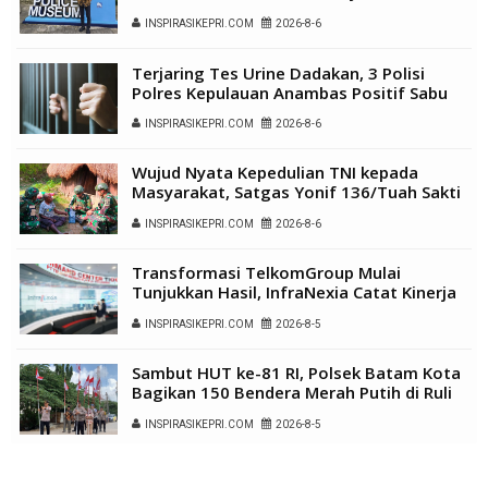
Sengketa Hak Asuh
INSPIRASIKEPRI.COM
2026-8-6
Terjaring Tes Urine Dadakan, 3 Polisi
Polres Kepulauan Anambas Positif Sabu
INSPIRASIKEPRI.COM
2026-8-6
Wujud Nyata Kepedulian TNI kepada
Masyarakat, Satgas Yonif 136/Tuah Sakti
Gelar Pengobatan Keliling di Kampung
INSPIRASIKEPRI.COM
2026-8-6
Kalome
Transformasi TelkomGroup Mulai
Tunjukkan Hasil, InfraNexia Catat Kinerja
Positif Perkuat Infrastruktur Digital
INSPIRASIKEPRI.COM
2026-8-5
Nasional
Sambut HUT ke-81 RI, Polsek Batam Kota
Bagikan 150 Bendera Merah Putih di Ruli
Kampung Belian Perpat
INSPIRASIKEPRI.COM
2026-8-5