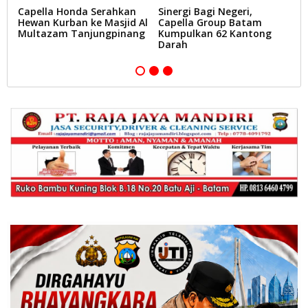
t
Capella Honda Serahkan
Sinergi Bagi Negeri,
C
Hewan Kurban ke Masjid Al
Capella Group Batam
2
Multazam Tanjungpinang
Kumpulkan 62 Kantong
B
Darah
L
T