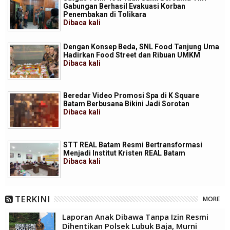
Gabungan Berhasil Evakuasi Korban
Penembakan di Tolikara
Dibaca
kali
Dengan Konsep Beda, SNL Food Tanjung Uma
Hadirkan Food Street dan Ribuan UMKM
Dibaca
kali
Beredar Video Promosi Spa di K Square
Batam Berbusana Bikini Jadi Sorotan
Dibaca
kali
STT REAL Batam Resmi Bertransformasi
Menjadi Institut Kristen REAL Batam
Dibaca
kali
TERKINI
MORE
Laporan Anak Dibawa Tanpa Izin Resmi
Dihentikan Polsek Lubuk Baja, Murni