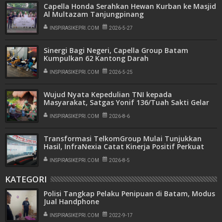
Capella Honda Serahkan Hewan Kurban ke Masjid
Al Multazam Tanjungpinang
INSPIRASIKEPRI.COM
2026-5-27
Sinergi Bagi Negeri, Capella Group Batam
Kumpulkan 62 Kantong Darah
INSPIRASIKEPRI.COM
2026-5-25
Wujud Nyata Kepedulian TNI kepada
Masyarakat, Satgas Yonif 136/Tuah Sakti Gelar
Pengobatan Keliling di Kampung Kalome
INSPIRASIKEPRI.COM
2026-8-6
Transformasi TelkomGroup Mulai Tunjukkan
Hasil, InfraNexia Catat Kinerja Positif Perkuat
Infrastruktur Digital Nasional
INSPIRASIKEPRI.COM
2026-8-5
KATEGORI
Polisi Tangkap Pelaku Penipuan di Batam, Modus
Jual Handphone
INSPIRASIKEPRI.COM
2022-9-17