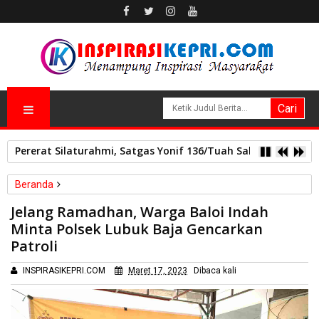
Pererat Silaturahmi, Satgas Yonif 136/Tuah Sakti Pos Ilu G
Beranda
Batam
Polsek Lubuk Baja
Jelang Ramadhan, Warga Baloi Indah
Jelang Ramadhan, Warga Baloi Indah Minta Polsek Lubuk Baja
Minta Polsek Lubuk Baja Gencarkan
Gencarkan Patroli
Patroli
INSPIRASIKEPRI.COM
Maret 17, 2023
Dibaca
kali