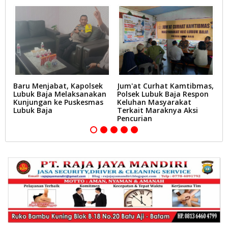
Baru Menjabat, Kapolsek
Jum'at Curhat Kamtibmas,
P
n
Lubuk Baja Melaksanakan
Polsek Lubuk Baja Respon
B
g-
Kunjungan ke Puskesmas
Keluhan Masyarakat
P
Lubuk Baja
Terkait Maraknya Aksi
Pencurian