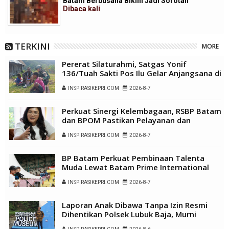
Batam Berbusana Bikini Jadi Sorotan
Dibaca
kali
TERKINI
MORE
Pererat Silaturahmi, Satgas Yonif
136/Tuah Sakti Pos Ilu Gelar Anjangsana di
Kampung Alukme
INSPIRASIKEPRI.COM
2026-8-7
Perkuat Sinergi Kelembagaan, RSBP Batam
dan BPOM Pastikan Pelayanan dan
Ketersediaan Obat Aman
INSPIRASIKEPRI.COM
2026-8-7
BP Batam Perkuat Pembinaan Talenta
Muda Lewat Batam Prime International
Grassroot Football Festival 2026
INSPIRASIKEPRI.COM
2026-8-7
Laporan Anak Dibawa Tanpa Izin Resmi
Dihentikan Polsek Lubuk Baja, Murni
Sengketa Hak Asuh