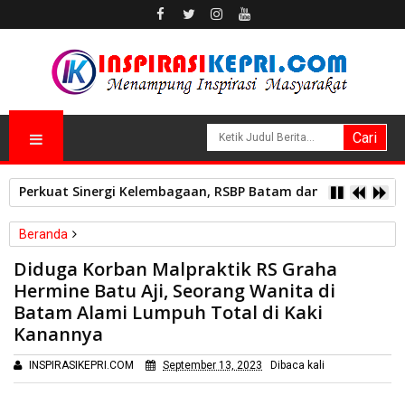
Perkuat Sinergi Kelembagaan, RSBP Batam dan BPOM Pasti
Beranda
Peristiwa
Diduga Korban Malpraktik RS Graha
Diduga Korban Malpraktik RS Graha Hermine Batu Aji, Seorang
Hermine Batu Aji, Seorang Wanita di
Wanita di Batam Alami Lumpuh Total di Kaki Kanannya
Batam Alami Lumpuh Total di Kaki
Kanannya
INSPIRASIKEPRI.COM
September 13, 2023
Dibaca
kali