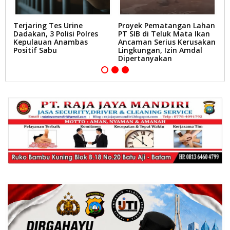
il
Terjaring Tes Urine
Proyek Pematangan Lahan
V
Dadakan, 3 Polisi Polres
PT SIB di Teluk Mata Ikan
B
di
Kepulauan Anambas
Ancaman Serius Kerusakan
V
Positif Sabu
Lingkungan, Izin Amdal
P
Dipertanyakan