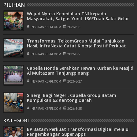
PILIHAN
Wujud Nyata Kepedulian TNI kepada
Masyarakat, Satgas Yonif 136/Tuah Sakti Gelar
Pengobatan Keliling di Kampung Kalome
INSPIRASIKEPRI.COM
2026-8-6
Transformasi TelkomGroup Mulai Tunjukkan
Hasil, InfraNexia Catat Kinerja Positif Perkuat
Infrastruktur Digital Nasional
INSPIRASIKEPRI.COM
2026-8-5
Capella Honda Serahkan Hewan Kurban ke Masjid
Al Multazam Tanjungpinang
INSPIRASIKEPRI.COM
2026-5-27
Sinergi Bagi Negeri, Capella Group Batam
Kumpulkan 62 Kantong Darah
INSPIRASIKEPRI.COM
2026-5-25
KATEGORI
BP Batam Perkuat Transformasi Digital melalui
Pengembangan Super Apps