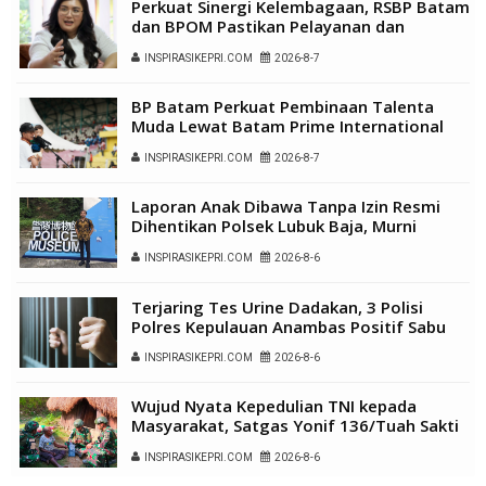
Perkuat Sinergi Kelembagaan, RSBP Batam
dan BPOM Pastikan Pelayanan dan
Ketersediaan Obat Aman
INSPIRASIKEPRI.COM
2026-8-7
BP Batam Perkuat Pembinaan Talenta
Muda Lewat Batam Prime International
Grassroot Football Festival 2026
INSPIRASIKEPRI.COM
2026-8-7
Laporan Anak Dibawa Tanpa Izin Resmi
Dihentikan Polsek Lubuk Baja, Murni
Sengketa Hak Asuh
INSPIRASIKEPRI.COM
2026-8-6
Terjaring Tes Urine Dadakan, 3 Polisi
Polres Kepulauan Anambas Positif Sabu
INSPIRASIKEPRI.COM
2026-8-6
Wujud Nyata Kepedulian TNI kepada
Masyarakat, Satgas Yonif 136/Tuah Sakti
Gelar Pengobatan Keliling di Kampung
INSPIRASIKEPRI.COM
2026-8-6
Kalome