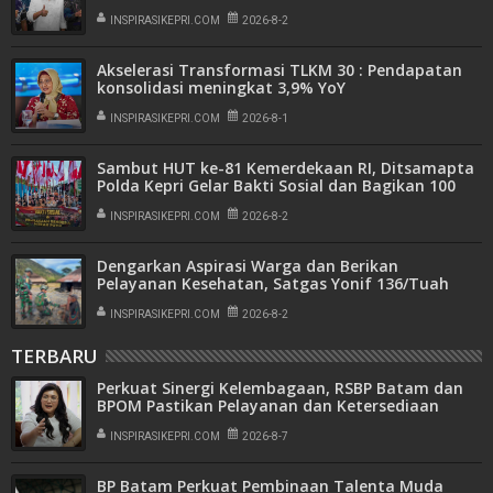
INSPIRASIKEPRI.COM
2026-8-2
Akselerasi Transformasi TLKM 30 : Pendapatan
konsolidasi meningkat 3,9% YoY
INSPIRASIKEPRI.COM
2026-8-1
Sambut HUT ke-81 Kemerdekaan RI, Ditsamapta
Polda Kepri Gelar Bakti Sosial dan Bagikan 100
Bendera Merah Putih
INSPIRASIKEPRI.COM
2026-8-2
Dengarkan Aspirasi Warga dan Berikan
Pelayanan Kesehatan, Satgas Yonif 136/Tuah
Sakti Gelar Patroli Simpatik di Kampung Wineri
INSPIRASIKEPRI.COM
2026-8-2
TERBARU
Perkuat Sinergi Kelembagaan, RSBP Batam dan
BPOM Pastikan Pelayanan dan Ketersediaan
Obat Aman
INSPIRASIKEPRI.COM
2026-8-7
BP Batam Perkuat Pembinaan Talenta Muda