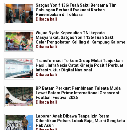
Satgas Yonif 136/Tuah Sakti Bersama Tim
Gabungan Berhasil Evakuasi Korban
Penembakan di Tolikara
Dibaca
kali
Wujud Nyata Kepedulian TNI kepada
Masyarakat, Satgas Yonif 136/Tuah Sakti
Gelar Pengobatan Keliling di Kampung Kalome
Dibaca
kali
Transformasi TelkomGroup Mulai Tunjukkan
Hasil, InfraNexia Catat Kinerja Positif Perkuat
Infrastruktur Digital Nasional
Dibaca
kali
BP Batam Perkuat Pembinaan Talenta Muda
Lewat Batam Prime International Grassroot
Football Festival 2026
Dibaca
kali
Laporan Anak Dibawa Tanpa Izin Resmi
Dihentikan Polsek Lubuk Baja, Murni Sengketa
Hak Asuh
Dibaca
kali