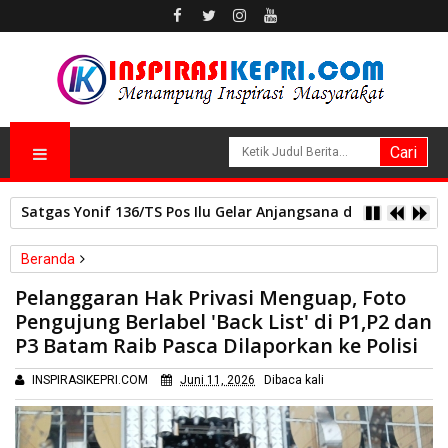
Satgas Yonif 136/TS Pos Ilu Gelar Anjangsana dan Bagikan
Beranda
Hukum Kriminal
Pelanggaran Hak Privasi Menguap, Foto
Pelanggaran Hak Privasi Menguap, Foto Pengujung Berlabel
Pengujung Berlabel 'Back List' di P1,P2 dan
'Back List' di P1,P2 dan P3 Batam Raib Pasca Dilaporkan ke Polisi
P3 Batam Raib Pasca Dilaporkan ke Polisi
INSPIRASIKEPRI.COM
Juni 11, 2026
Dibaca
kali