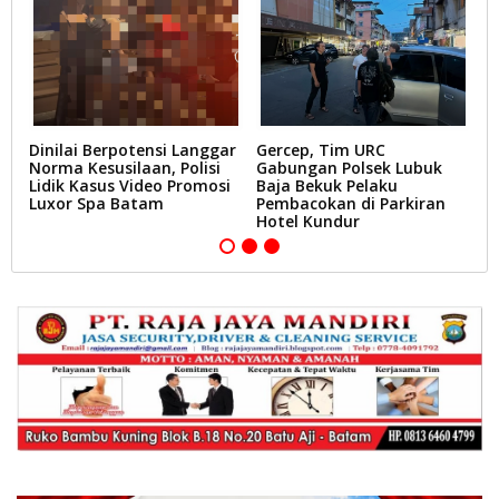
Dinilai Berpotensi Langgar
Gercep, Tim URC
N
Norma Kesusilaan, Polisi
Gabungan Polsek Lubuk
T
Lidik Kasus Video Promosi
Baja Bekuk Pelaku
P
Luxor Spa Batam
Pembacokan di Parkiran
Ju
Hotel Kundur