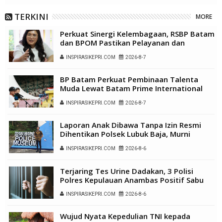
TERKINI
MORE
Perkuat Sinergi Kelembagaan, RSBP Batam
dan BPOM Pastikan Pelayanan dan
Ketersediaan Obat Aman
INSPIRASIKEPRI.COM
2026-8-7
BP Batam Perkuat Pembinaan Talenta
Muda Lewat Batam Prime International
Grassroot Football Festival 2026
INSPIRASIKEPRI.COM
2026-8-7
Laporan Anak Dibawa Tanpa Izin Resmi
Dihentikan Polsek Lubuk Baja, Murni
Sengketa Hak Asuh
INSPIRASIKEPRI.COM
2026-8-6
Terjaring Tes Urine Dadakan, 3 Polisi
Polres Kepulauan Anambas Positif Sabu
INSPIRASIKEPRI.COM
2026-8-6
Wujud Nyata Kepedulian TNI kepada