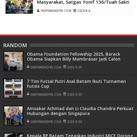
Masyarakat, Satgas Yonif 136/Tuah Sakti
Gelar Pengobatan Keliling di Kampung
INSPIRASIKEPRI.COM
2026-8-6
Kalome
RANDOM
Obama Foundation Fellowship 2025, Barack
Obama Siapkan Billy Mambrasar Jadi Calon
Pemimpin Masa Depan
INSPIRASIKEPRI.COM
2025-9-29
7 Tim Futsal Putri Asal Batam Ikuti Turnamen
Futsix Cup
INSPIRASIKEPRI.COM
2025-9-30
Amsakar Achmad dan Li Claudia Chandra Perkuat
Hubungan dengan Singapura
INSPIRASIKEPRI.COM
2025-9-30
Kepala BP Batam Tegaskan Industri MICE Dorong