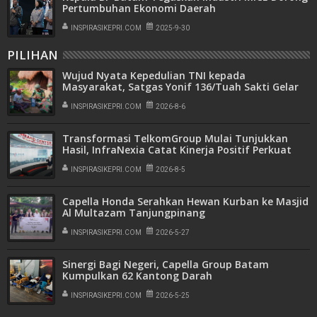
Pertumbuhan Ekonomi Daerah
INSPIRASIKEPRI.COM
2025-9-30
PILIHAN
Wujud Nyata Kepedulian TNI kepada
Masyarakat, Satgas Yonif 136/Tuah Sakti Gelar
Pengobatan Keliling di Kampung Kalome
INSPIRASIKEPRI.COM
2026-8-6
Transformasi TelkomGroup Mulai Tunjukkan
Hasil, InfraNexia Catat Kinerja Positif Perkuat
Infrastruktur Digital Nasional
INSPIRASIKEPRI.COM
2026-8-5
Capella Honda Serahkan Hewan Kurban ke Masjid
Al Multazam Tanjungpinang
INSPIRASIKEPRI.COM
2026-5-27
Sinergi Bagi Negeri, Capella Group Batam
Kumpulkan 62 Kantong Darah
INSPIRASIKEPRI.COM
2026-5-25