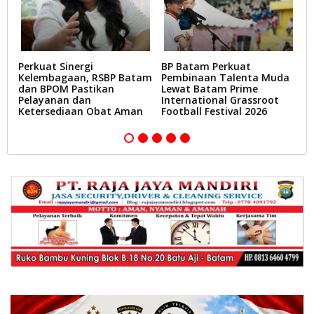
Perkuat Sinergi
BP Batam Perkuat
L
i
Kelembagaan, RSBP Batam
Pembinaan Talenta Muda
T
ik
dan BPOM Pastikan
Lewat Batam Prime
D
Pelayanan dan
International Grassroot
B
Ketersediaan Obat Aman
Football Festival 2026
A