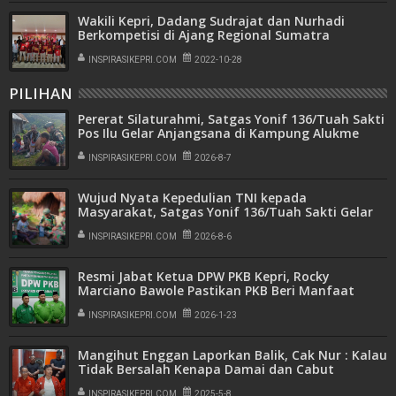
Wakili Kepri, Dadang Sudrajat dan Nurhadi
Berkompetisi di Ajang Regional Sumatra
INSPIRASIKEPRI.COM
2022-10-28
PILIHAN
Pererat Silaturahmi, Satgas Yonif 136/Tuah Sakti
Pos Ilu Gelar Anjangsana di Kampung Alukme
INSPIRASIKEPRI.COM
2026-8-7
Wujud Nyata Kepedulian TNI kepada
Masyarakat, Satgas Yonif 136/Tuah Sakti Gelar
Pengobatan Keliling di Kampung Kalome
INSPIRASIKEPRI.COM
2026-8-6
Resmi Jabat Ketua DPW PKB Kepri, Rocky
Marciano Bawole Pastikan PKB Beri Manfaat
Nyata Bagi Masyarakat
INSPIRASIKEPRI.COM
2026-1-23
Mangihut Enggan Laporkan Balik, Cak Nur : Kalau
Tidak Bersalah Kenapa Damai dan Cabut
Laporan
INSPIRASIKEPRI.COM
2025-5-8