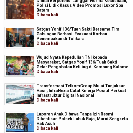
Dinilai Berpotensi Langgar Norma Kesusilaan,
Polisi Lidik Kasus Video Promosi Luxor Spa
Batam
Dibaca
kali
Satgas Yonif 136/Tuah Sakti Bersama Tim
Gabungan Berhasil Evakuasi Korban
Penembakan di Tolikara
Dibaca
kali
Wujud Nyata Kepedulian TNI kepada
Masyarakat, Satgas Yonif 136/Tuah Sakti
Gelar Pengobatan Keliling di Kampung Kalome
Dibaca
kali
Transformasi TelkomGroup Mulai Tunjukkan
Hasil, InfraNexia Catat Kinerja Positif Perkuat
Infrastruktur Digital Nasional
Dibaca
kali
Laporan Anak Dibawa Tanpa Izin Resmi
Dihentikan Polsek Lubuk Baja, Murni Sengketa
Hak Asuh
Dibaca
kali