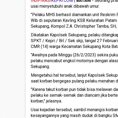
INSPIRASI
KEPRI.COM
|
BATAM
- Seorang pri
usai menyetubuhi anak dibawah umur.
"Pelaku MHS berhasil diamankan unit Reskrim 
Wib di seputaran Kavling KSB Kelurahan Patam 
Sekupang, Kompol Z.A. Christopher Tamba, SH, 
Dikatakan Kapolsek Sekupang, pelaku ditangkap 
SPKT / Kepri / Brl / Sek skp, tangal 27 Februa
CMR (14) warga Kecamatan Sekupang Kota Bat
"Awalnya pada Minggu (26/2/2023) sekira puku
pelaku mencabut engkol motornya dengan alasan
Sekupang.
Mengetahui hal tersebut, lanjut Kapolsek Sekup
saat korban bergegas pulang pelaku menahan 
"Karena takut korban pun tidak bisa melawan da
pelaku ke semak-semak dan diancam jika berter
korban," jelasnya.
Usai kejadian tersebut, sambil menangis korba
kesayangannya yang masih duduk di bangku SMP