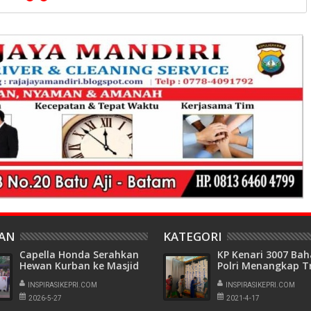
HAN
KATEGORI
Capella Honda Serahkan
KP Kenari 3007 Ba
Hewan Kurban ke Masjid
Polri Menangkap T
Al Multazam
Bermuatan Ikan Be
Tanjungpinang
INSPIRASIKEPRI.COM
Barang Bukti 28.92
INSPIRASIKEPRI.COM
Kilogram Tanpa D
2026-5-27
2021-4-17
Disita