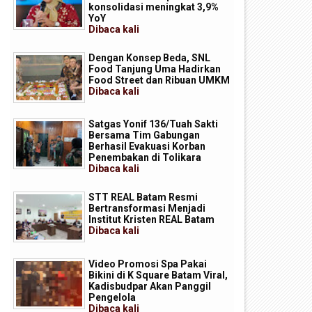
konsolidasi meningkat 3,9%
YoY
Dibaca
kali
Dengan Konsep Beda, SNL
Food Tanjung Uma Hadirkan
Food Street dan Ribuan UMKM
Dibaca
kali
Satgas Yonif 136/Tuah Sakti
Bersama Tim Gabungan
Berhasil Evakuasi Korban
Penembakan di Tolikara
Dibaca
kali
STT REAL Batam Resmi
Bertransformasi Menjadi
Institut Kristen REAL Batam
Dibaca
kali
olsek Batam Kota Kolaborasi
BC Batam Kecolongan, PT
Video Promosi Spa Pakai
ersama Pengusaha Scrap Atensi
Marinatama Gemanusa Ship
Bikini di K Square Batam Viral,
husus Rayap Besi
Diduga Dijadikan Jalur
Kadisbudpar Akan Panggil
Penyelundupan Barang ilegal
Pengelola
Dibaca
kali