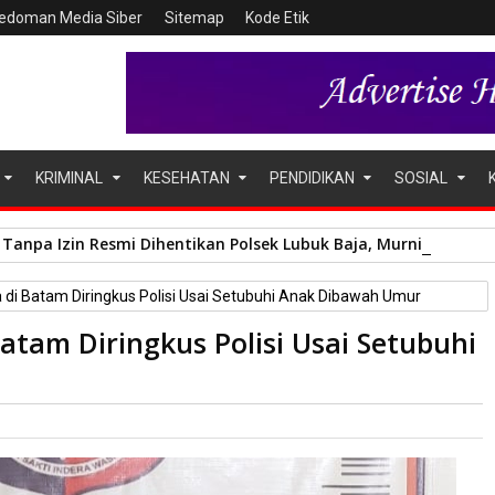
edoman Media Siber
Sitemap
Kode Etik
KRIMINAL
KESEHATAN
PENDIDIKAN
SOSIAL
Tanpa Izin Resmi Dihentikan Polsek Lubuk Baja, Murni Sengket
ia di Batam Diringkus Polisi Usai Setubuhi Anak Dibawah Umur
Batam Diringkus Polisi Usai Setubuhi