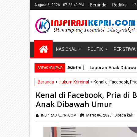
Beranda
Redaksi
P
August 6, 2026
07:23:50 PM
NASIONAL
POLITIK
PERISTIWA
Laporan Anak Dibawa 
BREAKING NEWS
2026-8-6
Beranda
Hukum Kriminal
Kenal di Facebook, Pr
Kenal di Facebook, Pria di 
Anak Dibawah Umur
INSPIRASIKEPRI.COM
Maret 06, 2023
Dibaca
kali