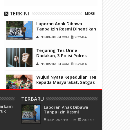
TERKINI
MORE
Laporan Anak Dibawa
Tanpa Izin Resmi Dihentikan
Polsek Lubuk Baja, Murni
INSPIRASIKEPRI.COM
2026-8-6
Sengketa Hak Asuh
Terjaring Tes Urine
Dadakan, 3 Polisi Polres
Kepulauan Anambas Positif
INSPIRASIKEPRI.COM
2026-8-6
Sabu
Wujud Nyata Kepedulian TNI
kepada Masyarakat, Satgas
Yonif 136/Tuah Sakti Gelar
INSPIRASIKEPRI.COM
2026-8-6
Pengobatan Keliling di
Kampung Kalome
TERBARU
Transformasi TelkomGroup
harkam
Laporan Anak Dibawa
Mulai Tunjukkan Hasil,
ruk
Tanpa Izin Resmi
InfraNexia Catat Kinerja
ku,
Dihentikan Polsek Lubuk
INSPIRASIKEPRI.COM
2026-8-5
Positif Perkuat
0
Baja, Murni Sengketa Hak
INSPIRASIKEPRI.COM
2026-8-6
Infrastruktur Digital
okumen
Asuh
Nasional