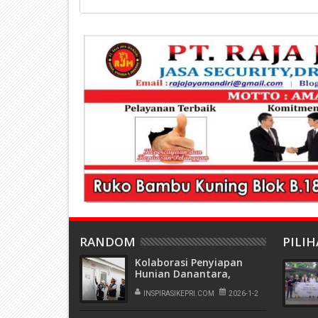
RANDOM
PILI
Kolaborasi Penyiapan
Hunian Danantara,
TelkomGroup Sediakan
Akses Telekomunikasi dan
INSPIRASIKEPRI.COM
2026-1-2
WiFi Gratis