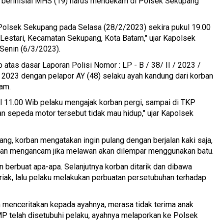
a berinisial MHS (19) harus mendekam di Polsek Sekupang
Polsek Sekupang pada Selasa (28/2/2023) sekira pukul 19.00
Lestari, Kecamatan Sekupang, Kota Batam," ujar Kapolsek
Senin (6/3/2023).
atas dasar Laporan Polisi Nomor : LP - B / 38/ II / 2023 /
ri 2023 dengan pelapor AY (48) selaku ayah kandung dari korban
am.
l 11.00 Wib pelaku mengajak korban pergi, sampai di TKP
 sepeda motor tersebut tidak mau hidup," ujar Kapolsek
ang, korban mengatakan ingin pulang dengan berjalan kaki saja,
dan mengancam jika melawan akan dilempar menggunakan batu.
n berbuat apa-apa. Selanjutnya korban ditarik dan dibawa
iak, lalu pelaku melakukan perbuatan persetubuhan terhadap
n menceritakan kepada ayahnya, merasa tidak terima anak
 telah disetubuhi pelaku, ayahnya melaporkan ke Polsek