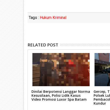
Tags :
Hukum Kriminal
RELATED POST
inta Kasus
Dinilai Berpotensi Langgar Norma
Gercep, 
 Tuntas, Lintong
Kesusilaan, Polisi Lidik Kasus
Polsek Lu
lanet Diskotik
Video Promosi Luxor Spa Batam
Pembacok
ang
Kundur