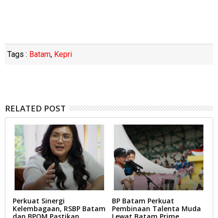
Tags :
Batam
,
Kepri
RELATED POST
Perkuat Sinergi
BP Batam Perkuat
L
ut
Kelembagaan, RSBP Batam
Pembinaan Talenta Muda
T
dan BPOM Pastikan
Lewat Batam Prime
D