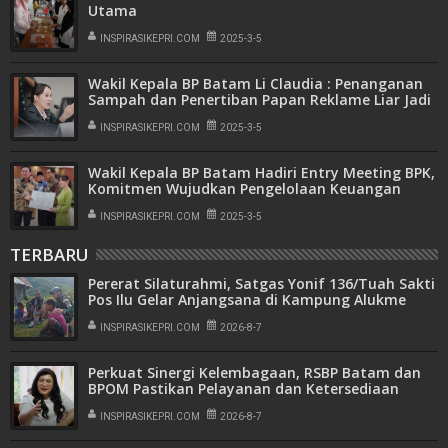
Utama
INSPIRASIKEPRI.COM
2025-3-5
Wakil Kepala BP Batam Li Claudia : Penanganan
Sampah dan Penertiban Papan Reklame Liar Jadi
Prioritas
INSPIRASIKEPRI.COM
2025-3-5
Wakil Kepala BP Batam Hadiri Entry Meeting BPK,
Komitmen Wujudkan Pengelolaan Keuangan
Transparan dan Akuntabel
INSPIRASIKEPRI.COM
2025-3-5
TERBARU
Pererat Silaturahmi, Satgas Yonif 136/Tuah Sakti
Pos Ilu Gelar Anjangsana di Kampung Alukme
INSPIRASIKEPRI.COM
2026-8-7
Perkuat Sinergi Kelembagaan, RSBP Batam dan
BPOM Pastikan Pelayanan dan Ketersediaan
Obat Aman
INSPIRASIKEPRI.COM
2026-8-7