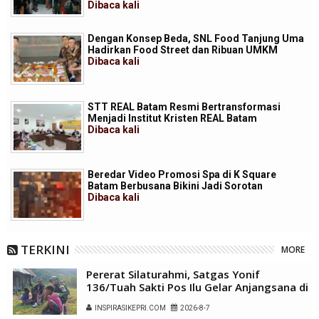
Dibaca
kali
Dengan Konsep Beda, SNL Food Tanjung Uma
Hadirkan Food Street dan Ribuan UMKM
Dibaca
kali
STT REAL Batam Resmi Bertransformasi
Menjadi Institut Kristen REAL Batam
Dibaca
kali
Beredar Video Promosi Spa di K Square
Batam Berbusana Bikini Jadi Sorotan
Dibaca
kali
TERKINI
MORE
Pererat Silaturahmi, Satgas Yonif
136/Tuah Sakti Pos Ilu Gelar Anjangsana di
Kampung Alukme
INSPIRASIKEPRI.COM
2026-8-7