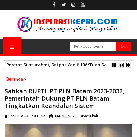
Pererat Silaturahmi, Satgas Yonif 136/Tuah Sakti Pos Ilu G
Beranda
Batam
Kepri
Sahkan RUPTL PT PLN Batam 2023-2032,
Sahkan RUPTL PT PLN Batam 2023-2032, Pemerintah Dukung
Pemerintah Dukung PT PLN Batam
PT PLN Batam Tingkatkan Keandalan Sistem
Tingkatkan Keandalan Sistem
INSPIRASIKEPRI.COM
Mei 26, 2023
Dibaca
kali