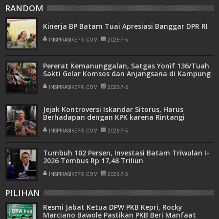
RANDOM
Kinerja BP Batam Tuai Apresiasi Banggar DPR RI
INSPIRASIKEPRI.COM
2026-7-5
Pererat Kemanunggalan, Satgas Yonif 136/Tuah
Sakti Gelar Komsos dan Anjangsana di Kampung
Anepalui
INSPIRASIKEPRI.COM
2026-7-6
Jejak Kontroversi Iskandar Sitorus, Harus
Berhadapan dengan KPK karena Rintangi
Penyidikan dan Disorot Isu "Uang Damai"
INSPIRASIKEPRI.COM
2026-7-5
Tumbuh 102 Persen, Investasi Batam Triwulan I-
2026 Tembus Rp 17,48 Triliun
INSPIRASIKEPRI.COM
2026-7-5
PILIHAN
Resmi Jabat Ketua DPW PKB Kepri, Rocky
Marciano Bawole Pastikan PKB Beri Manfaat