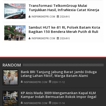
Transformasi TelkomGroup Mulai
Tunjukkan Hasil, InfraNexia Catat Kinerja
Positif Perkuat Infrastruktur Digital
INSPIRASIKEPRI.COM
2026-8-5
Nasional
Sambut HUT ke-81 RI, Polsek Batam Kota
Bagikan 150 Bendera Merah Putih di Ruli
Kampung Belian Perpat
INSPIRASIKEPRI.COM
2026-8-5
RANDOM
Bank BRI Tanjung Jabung Barat Jambi Diduga
Lelang Lahan Fiktif, Warga Batam Alami
Kerugian Ratusan Juta
INSPIRASIKEPRI.COM
2024-11-12
KP Anis Madu 3009 Mengamankan Kapal KLM
Kampar Indah Bermuatan Rokok Impor ilegal
Asal Cina
INSPIRASIKEPRI.COM
2024-11-14