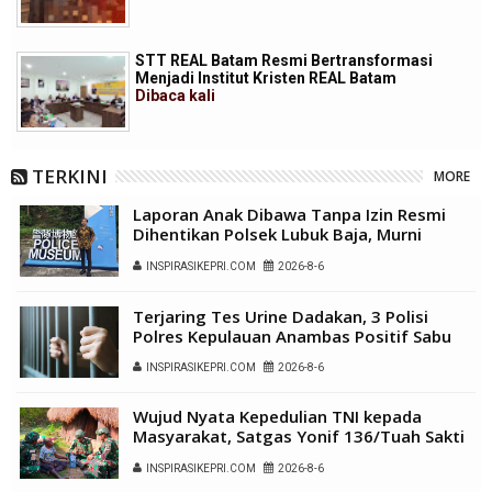
STT REAL Batam Resmi Bertransformasi
Menjadi Institut Kristen REAL Batam
Dibaca
kali
TERKINI
MORE
Laporan Anak Dibawa Tanpa Izin Resmi
Dihentikan Polsek Lubuk Baja, Murni
Sengketa Hak Asuh
INSPIRASIKEPRI.COM
2026-8-6
Terjaring Tes Urine Dadakan, 3 Polisi
Polres Kepulauan Anambas Positif Sabu
INSPIRASIKEPRI.COM
2026-8-6
Wujud Nyata Kepedulian TNI kepada
Masyarakat, Satgas Yonif 136/Tuah Sakti
Gelar Pengobatan Keliling di Kampung
INSPIRASIKEPRI.COM
2026-8-6
Kalome