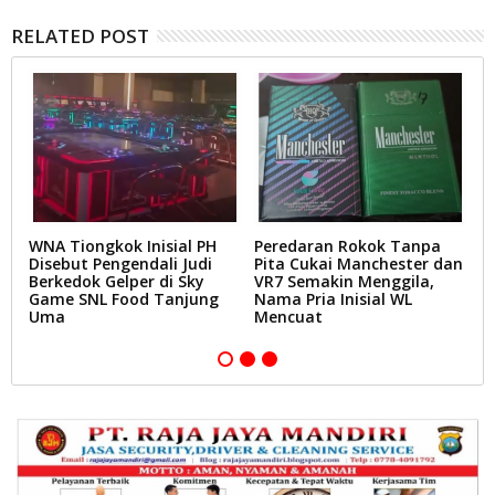
RELATED POST
WNA Tiongkok Inisial PH
Peredaran Rokok Tanpa
Z
Disebut Pengendali Judi
Pita Cukai Manchester dan
S
Berkedok Gelper di Sky
VR7 Semakin Menggila,
B
Game SNL Food Tanjung
Nama Pria Inisial WL
K
Uma
Mencuat
B