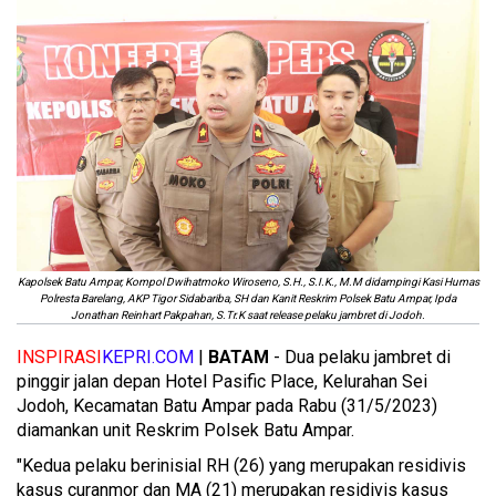
Kapolsek Batu Ampar, Kompol Dwihatmoko Wiroseno, S.H., S.I.K., M.M didampingi Kasi Humas
Polresta Barelang, AKP Tigor Sidabariba, SH dan Kanit Reskrim Polsek Batu Ampar, Ipda
Jonathan Reinhart Pakpahan, S.Tr.K saat release pelaku jambret di Jodoh.
INSPIRASI
KEPRI.COM
|
BATAM
- Dua pelaku jambret di
pinggir jalan depan Hotel Pasific Place, Kelurahan Sei
Jodoh, Kecamatan Batu Ampar pada Rabu (31/5/2023)
diamankan unit Reskrim Polsek Batu Ampar.
"Kedua pelaku berinisial RH (26) yang merupakan residivis
kasus curanmor dan MA (21) merupakan residivis kasus