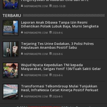
INSPIRASIKEPRI.COM
2025-10-28
TERBARU
Laporan Anak Dibawa Tanpa Izin Resmi
Dihentikan Polsek Lubuk Baja, Murni Sengketa
Hak Asuh
INSPIRASIKEPRI.COM
2026-8-6
Terjaring Tes Urine Dadakan, 3 Polisi Polres
Kepulauan Anambas Positif Sabu
INSPIRASIKEPRI.COM
2026-8-6
Wujud Nyata Kepedulian TNI kepada
Masyarakat, Satgas Yonif 136/Tuah Sakti Gelar
Pengobatan Keliling di Kampung Kalome
INSPIRASIKEPRI.COM
2026-8-6
Transformasi TelkomGroup Mulai Tunjukkan
Hasil, InfraNexia Catat Kinerja Positif Perkuat
Infrastruktur Digital Nasional
INSPIRASIKEPRI.COM
2026-8-5