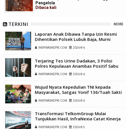
Pengelola
Dibaca
kali
TERKINI
MORE
Laporan Anak Dibawa Tanpa Izin Resmi
Dihentikan Polsek Lubuk Baja, Murni
Sengketa Hak Asuh
INSPIRASIKEPRI.COM
2026-8-6
Terjaring Tes Urine Dadakan, 3 Polisi
Polres Kepulauan Anambas Positif Sabu
INSPIRASIKEPRI.COM
2026-8-6
Wujud Nyata Kepedulian TNI kepada
Masyarakat, Satgas Yonif 136/Tuah Sakti
Gelar Pengobatan Keliling di Kampung
INSPIRASIKEPRI.COM
2026-8-6
Kalome
Transformasi TelkomGroup Mulai
Tunjukkan Hasil, InfraNexia Catat Kinerja
Positif Perkuat Infrastruktur Digital
INSPIRASIKEPRI.COM
2026-8-5
Nasional