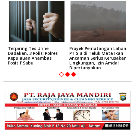
il
Terjaring Tes Urine
Proyek Pematangan Lahan
V
Dadakan, 3 Polisi Polres
PT SIB di Teluk Mata Ikan
B
di
Kepulauan Anambas
Ancaman Serius Kerusakan
V
Positif Sabu
Lingkungan, Izin Amdal
P
Dipertanyakan