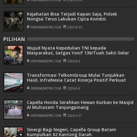
INSPIRASIKEPRI.COM
2022-8-30
Kejahatan Bisa Terjadi Kapan Saja, Polsek
Nongsa Terus Lakukan Cipta Kondisi
INSPIRASIKEPRI.COM
2022-8-30
PILIHAN
Wujud Nyata Kepedulian TNI kepada
Masyarakat, Satgas Yonif 136/Tuah Sakti Gelar
Pengobatan Keliling di Kampung Kalome
INSPIRASIKEPRI.COM
2026-8-6
Transformasi TelkomGroup Mulai Tunjukkan
Hasil, InfraNexia Catat Kinerja Positif Perkuat
Infrastruktur Digital Nasional
INSPIRASIKEPRI.COM
2026-8-5
Capella Honda Serahkan Hewan Kurban ke Masjid
Al Multazam Tanjungpinang
INSPIRASIKEPRI.COM
2026-5-27
Sinergi Bagi Negeri, Capella Group Batam
Kumpulkan 62 Kantong Darah