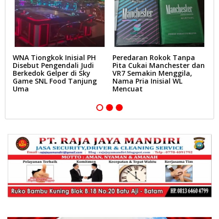
WNA Tiongkok Inisial PH
Peredaran Rokok Tanpa
Z
Disebut Pengendali Judi
Pita Cukai Manchester dan
S
Berkedok Gelper di Sky
VR7 Semakin Menggila,
B
Game SNL Food Tanjung
Nama Pria Inisial WL
K
Uma
Mencuat
B