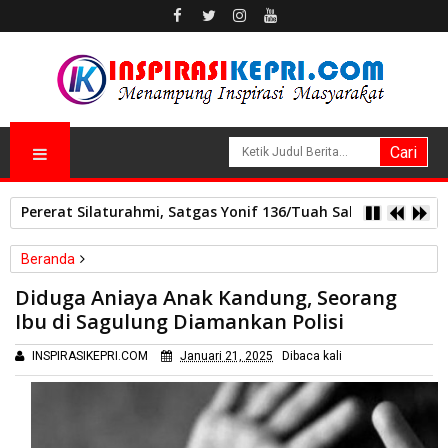
Pererat Silaturahmi, Satgas Yonif 136/Tuah Sakti Pos Ilu G
Beranda
Kriminal
Diduga Aniaya Anak Kandung, Seorang
Diduga Aniaya Anak Kandung, Seorang Ibu di Sagulung
Ibu di Sagulung Diamankan Polisi
Diamankan Polisi
INSPIRASIKEPRI.COM
Januari 21, 2025
Dibaca
kali