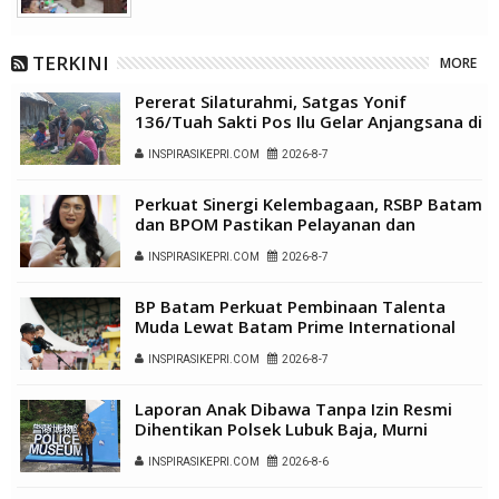
TERKINI
MORE
Pererat Silaturahmi, Satgas Yonif
136/Tuah Sakti Pos Ilu Gelar Anjangsana di
Kampung Alukme
INSPIRASIKEPRI.COM
2026-8-7
Perkuat Sinergi Kelembagaan, RSBP Batam
dan BPOM Pastikan Pelayanan dan
Ketersediaan Obat Aman
INSPIRASIKEPRI.COM
2026-8-7
BP Batam Perkuat Pembinaan Talenta
Muda Lewat Batam Prime International
Grassroot Football Festival 2026
INSPIRASIKEPRI.COM
2026-8-7
Laporan Anak Dibawa Tanpa Izin Resmi
Dihentikan Polsek Lubuk Baja, Murni
Sengketa Hak Asuh
INSPIRASIKEPRI.COM
2026-8-6