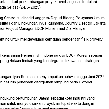
arta terkait perkembangan proyek pembangunan Instalasi
pada Selasa (24/6/2025).
g Centre itu dihadiri Anggota/Deputi Bidang Pelayanan Umum,
silitas dan Lingkungan, Iyus Rusmana, Country Director Jakarta
nior Project Manager EDCF, Muhammad Zia Mahiyar.
nting untuk mengevaluasi kemajuan pengerjaan fisik proyek,”
sil kerja sama Pemerintah Indonesia dan EDCF Korea, sebagai
 pengelolaan limbah yang terintegrasi di kawasan strategis
gkungan, Iyus Rusmana menyampaikan bahwa hingga Juni 2025,
an seluruh pekerjaan ditargetkan rampung pada Oktober
mendukung pertumbuhan Batam sebagai kota industri yang
tmen untuk menyelesaikan proyek ini tepat waktu dengan
 masyarakat,” terang Iyus usai pertemuan.