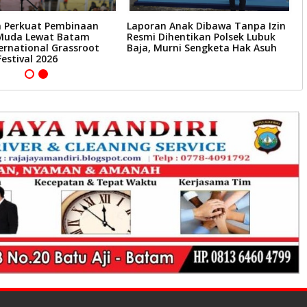
 Perkuat Pembinaan
Laporan Anak Dibawa Tanpa Izin
S
Muda Lewat Batam
Resmi Dihentikan Polsek Lubuk
T
ernational Grassroot
Baja, Murni Sengketa Hak Asuh
R
Festival 2026