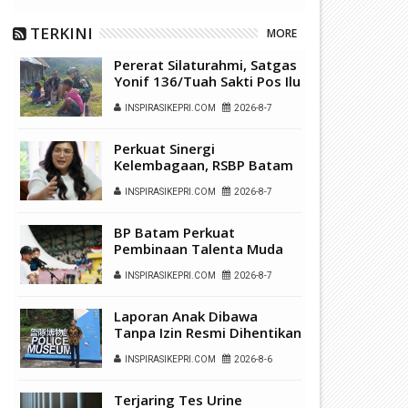
TERKINI
MORE
Pererat Silaturahmi, Satgas
Yonif 136/Tuah Sakti Pos Ilu
Gelar Anjangsana di
INSPIRASIKEPRI.COM
2026-8-7
Kampung Alukme
Perkuat Sinergi
Kelembagaan, RSBP Batam
dan BPOM Pastikan
INSPIRASIKEPRI.COM
2026-8-7
Pelayanan dan
Ketersediaan Obat Aman
BP Batam Perkuat
Pembinaan Talenta Muda
Lewat Batam Prime
INSPIRASIKEPRI.COM
2026-8-7
International Grassroot
Football Festival 2026
Laporan Anak Dibawa
Tanpa Izin Resmi Dihentikan
Polsek Lubuk Baja, Murni
INSPIRASIKEPRI.COM
2026-8-6
Sengketa Hak Asuh
Terjaring Tes Urine