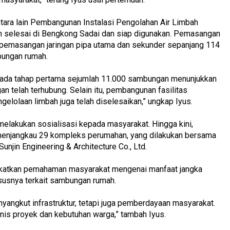
antara lain Pembangunan Instalasi Pengolahan Air Limbah
h selesai di Bengkong Sadai dan siap digunakan. Pemasangan
ta pemasangan jaringan pipa utama dan sekunder sepanjang 114
bungan rumah.
 pada tahap pertama sejumlah 11.000 sambungan menunjukkan
n telah terhubung. Selain itu, pembangunan fasilitas
elolaan limbah juga telah diselesaikan,” ungkap Iyus.
f melakukan sosialisasi kepada masyarakat. Hingga kini,
h menjangkau 29 kompleks perumahan, yang dilakukan bersama
unjin Engineering & Architecture Co., Ltd.
ngkatkan pemahaman masyarakat mengenai manfaat jangka
susnya terkait sambungan rumah.
yangkut infrastruktur, tetapi juga pemberdayaan masyarakat.
knis proyek dan kebutuhan warga,” tambah Iyus.