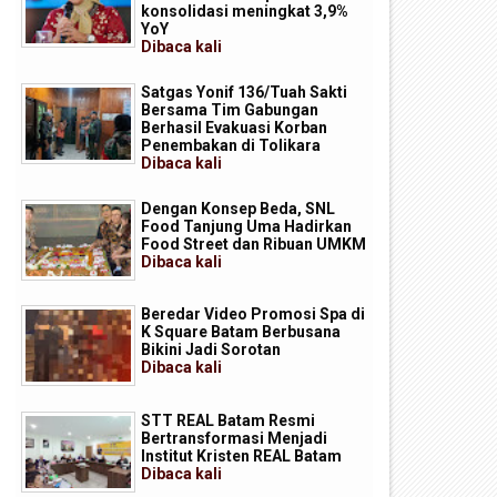
konsolidasi meningkat 3,9%
YoY
Dibaca
kali
Satgas Yonif 136/Tuah Sakti
Bersama Tim Gabungan
Berhasil Evakuasi Korban
Penembakan di Tolikara
Dibaca
kali
Dengan Konsep Beda, SNL
Food Tanjung Uma Hadirkan
Food Street dan Ribuan UMKM
Dibaca
kali
Beredar Video Promosi Spa di
K Square Batam Berbusana
Bikini Jadi Sorotan
Dibaca
kali
STT REAL Batam Resmi
Bertransformasi Menjadi
Institut Kristen REAL Batam
Dibaca
kali