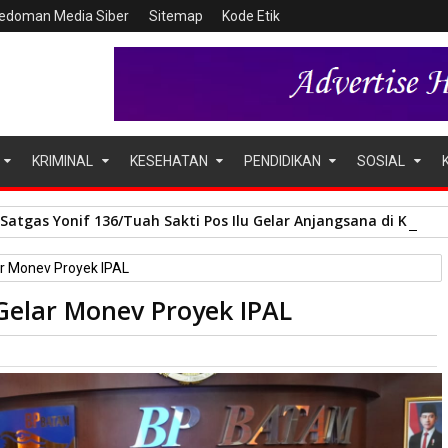
edoman Media Siber
Sitemap
Kode Etik
KRIMINAL
KESEHATAN
PENDIDIKAN
SOSIAL
, Satgas Yonif 136/Tuah Sakti Pos Ilu Gelar Anjangsana di Kam
r Monev Proyek IPAL
Gelar Monev Proyek IPAL