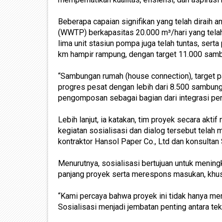
Beberapa capaian signifikan yang telah diraih 
(WWTP) berkapasitas 20.000 m³/hari yang tela
lima unit stasiun pompa juga telah tuntas, ser
km hampir rampung, dengan target 11.000 sam
“Sambungan rumah (house connection), target
progres pesat dengan lebih dari 8.500 sambunga
pengomposan sebagai bagian dari integrasi peng
Lebih lanjut, ia katakan, tim proyek secara akti
kegiatan sosialisasi dan dialog tersebut tela
kontraktor Hansol Paper Co., Ltd dan konsultan S
Menurutnya, sosialisasi bertujuan untuk meni
panjang proyek serta merespons masukan, khu
“Kami percaya bahwa proyek ini tidak hanya men
Sosialisasi menjadi jembatan penting antara te