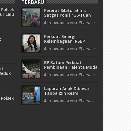
TERBARU
 Polsek
Pererat Silaturahmi,
ur Lalu
Satgas Yonif 136/Tuah
PTK
Sakti Pos Ilu Gelar
Anjangsana di Kampung
INSPIRASIKEPRI.COM
2026-8-7
Alukme
Perkuat Sinergi
k
Kelembagaan, RSBP
Batam dan BPOM
men
Pastikan Pelayanan dan
INSPIRASIKEPRI.COM
2026-8-7
Kabil
Ketersediaan Obat Aman
BP Batam Perkuat
Pembinaan Talenta Muda
at
Lewat Batam Prime
 Beduk
International Grassroot
INSPIRASIKEPRI.COM
2026-8-7
nan
Football Festival 2026
Laporan Anak Dibawa
Tanpa Izin Resmi
Dihentikan Polsek Lubuk
Polsek
Baja, Murni Sengketa Hak
INSPIRASIKEPRI.COM
2026-8-6
Asuh