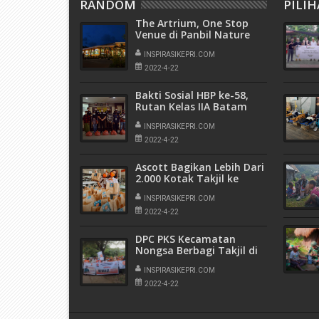
RANDOM
PILI
The Artrium, One Stop
Venue di Panbil Nature
Reserve Hadirkan Paket
Buka Puasa Bernuansa
INSPIRASIKEPRI.COM
Alam
2022-4-22
Bakti Sosial HBP ke-58,
Rutan Kelas IIA Batam
Bagikan Paket Sembako
ke Masyarakat Sekitar
INSPIRASIKEPRI.COM
2022-4-22
Ascott Bagikan Lebih Dari
2.000 Kotak Takjil ke
Masyarakat di 15 Kota di
Indonesia
INSPIRASIKEPRI.COM
2022-4-22
DPC PKS Kecamatan
Nongsa Berbagi Takjil di
Kabil, Wahyu Wahyudin :
Selalu Berbuat Kebaikan
INSPIRASIKEPRI.COM
Sekecil Apapun Itu
2022-4-22