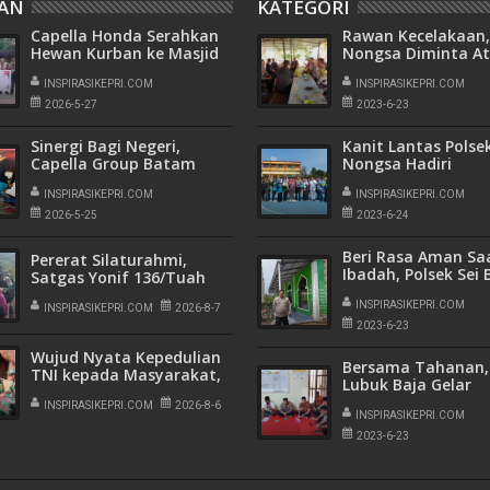
HAN
KATEGORI
Capella Honda Serahkan
Rawan Kecelakaan,
Hewan Kurban ke Masjid
Nongsa Diminta At
Al Multazam
Lintas di Simpang 
Tanjungpinang
INSPIRASIKEPRI.COM
Kabil
INSPIRASIKEPRI.COM
2026-5-27
2023-6-23
Sinergi Bagi Negeri,
Kanit Lantas Polse
Capella Group Batam
Nongsa Hadiri
Kumpulkan 62 Kantong
Pembukaan Turna
Darah
INSPIRASIKEPRI.COM
Futsal di SMAN 21 
INSPIRASIKEPRI.COM
2026-5-25
2023-6-24
Beri Rasa Aman Sa
Pererat Silaturahmi,
Ibadah, Polsek Sei
Satgas Yonif 136/Tuah
Lakukan Pengama
Sakti Pos Ilu Gelar
Sholat Jum’at
INSPIRASIKEPRI.COM
Anjangsana di Kampung
INSPIRASIKEPRI.COM
2026-8-7
Alukme
2023-6-23
Wujud Nyata Kepedulian
Bersama Tahanan, 
TNI kepada Masyarakat,
Lubuk Baja Gelar
Satgas Yonif 136/Tuah
Binrohtal
Sakti Gelar Pengobatan
INSPIRASIKEPRI.COM
2026-8-6
INSPIRASIKEPRI.COM
Keliling di Kampung
2023-6-23
Kalome