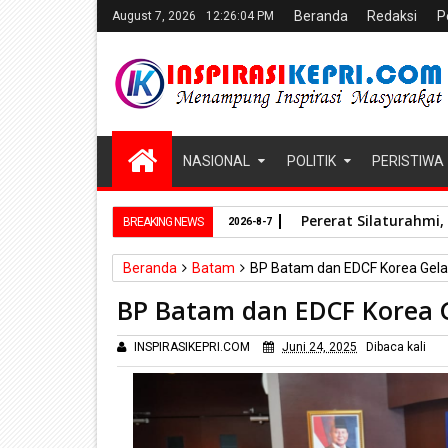
Beranda
Redaksi
P
August 7, 2026
12:26:05 PM
NASIONAL
POLITIK
PERISTIWA
Pererat Silaturahmi
BREAKING NEWS
2026-8-7
Beranda
Batam
BP Batam dan EDCF Korea Gela
BP Batam dan EDCF Korea 
INSPIRASIKEPRI.COM
Juni 24, 2025
Dibaca
kali