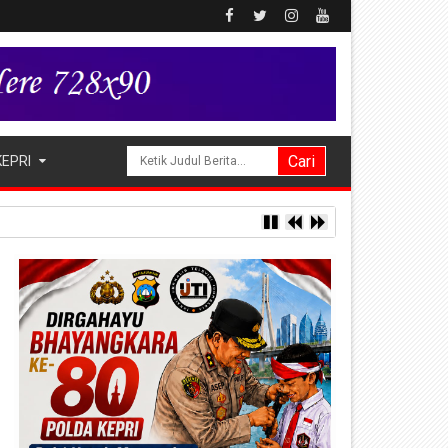
KEPRI
pung Alukme