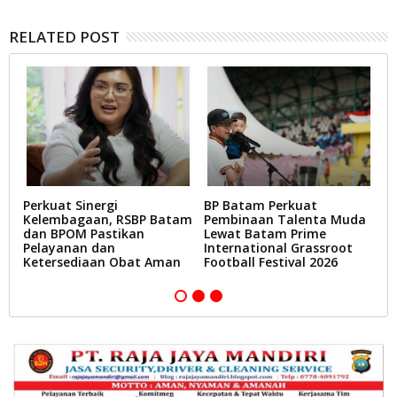
RELATED POST
Perkuat Sinergi
BP Batam Perkuat
L
Kelembagaan, RSBP Batam
Pembinaan Talenta Muda
T
dan BPOM Pastikan
Lewat Batam Prime
D
Pelayanan dan
International Grassroot
B
Ketersediaan Obat Aman
Football Festival 2026
A