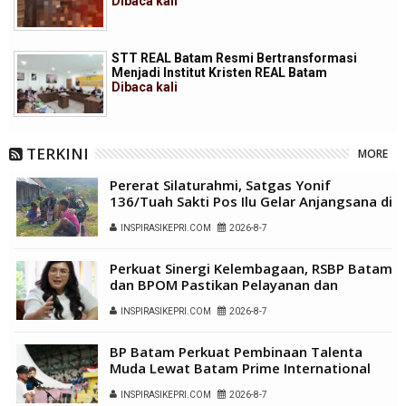
Dibaca
kali
STT REAL Batam Resmi Bertransformasi
Menjadi Institut Kristen REAL Batam
Dibaca
kali
TERKINI
MORE
Pererat Silaturahmi, Satgas Yonif
136/Tuah Sakti Pos Ilu Gelar Anjangsana di
Kampung Alukme
INSPIRASIKEPRI.COM
2026-8-7
Perkuat Sinergi Kelembagaan, RSBP Batam
dan BPOM Pastikan Pelayanan dan
Ketersediaan Obat Aman
INSPIRASIKEPRI.COM
2026-8-7
BP Batam Perkuat Pembinaan Talenta
Muda Lewat Batam Prime International
Grassroot Football Festival 2026
INSPIRASIKEPRI.COM
2026-8-7