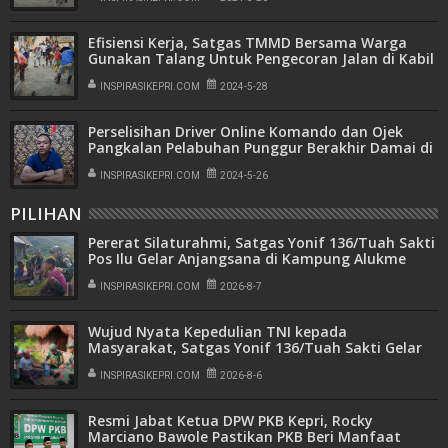
Efisiensi Kerja, Satgas TMMD Bersama Warga
Gunakan Talang Untuk Pengecoran Jalan di Kabil
INSPIRASIKEPRI.COM
2024-5-28
Perselisihan Driver Online Komando dan Ojek
Pangkalan Pelabuhan Punggur Berakhir Damai di
Polsek Nongsa
INSPIRASIKEPRI.COM
2024-5-26
PILIHAN
Pererat Silaturahmi, Satgas Yonif 136/Tuah Sakti
Pos Ilu Gelar Anjangsana di Kampung Alukme
INSPIRASIKEPRI.COM
2026-8-7
Wujud Nyata Kepedulian TNI kepada
Masyarakat, Satgas Yonif 136/Tuah Sakti Gelar
Pengobatan Keliling di Kampung Kalome
INSPIRASIKEPRI.COM
2026-8-6
Resmi Jabat Ketua DPW PKB Kepri, Rocky
Marciano Bawole Pastikan PKB Beri Manfaat