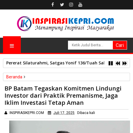
Pererat Silaturahmi, Satgas Yonif 136/Tuah Sakti Pos Ilu G
Beranda
Batam
BP Batam Tegaskan Komitmen Lindungi
BP Batam Tegaskan Komitmen Lindungi Investor dari Praktik
Investor dari Praktik Premanisme, Jaga
Premanisme, Jaga Iklim Investasi Tetap Aman
Iklim Investasi Tetap Aman
INSPIRASIKEPRI.COM
Juli 17, 2025
Dibaca
kali