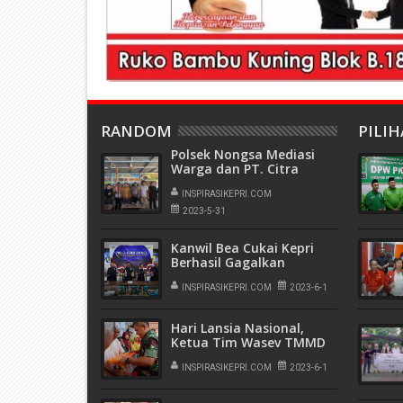
RANDOM
PILI
Polsek Nongsa Mediasi
Warga dan PT. Citra
Tritunas Prakarsa Terkait
Ganti Rugi Lahan dan
INSPIRASIKEPRI.COM
Bangunan di Kp. Teluk
2023-5-31
Bakau
Kanwil Bea Cukai Kepri
Berhasil Gagalkan
Penyelundupan Ribuan
Botol Minuman
INSPIRASIKEPRI.COM
2023-6-1
Beralkohol
Hari Lansia Nasional,
Ketua Tim Wasev TMMD
ke-116 Serahkan Bantuan
Kepada Warga Kavling
INSPIRASIKEPRI.COM
2023-6-1
Seraya