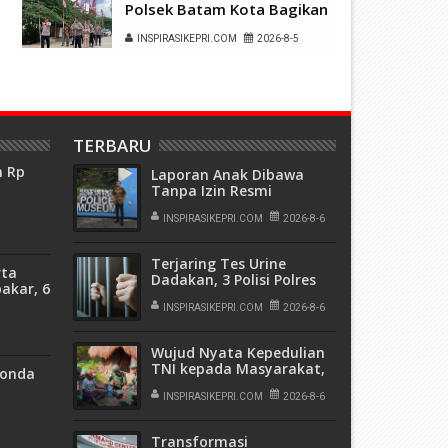
Polsek Batam Kota Bagikan
150 Bendera Merah Putih di
INSPIRASIKEPRI.COM
2026-8-5
Ruli Kampung Belian Perpat
TERBARU
n Rp
Laporan Anak Dibawa
Tanpa Izin Resmi
wa
Dihentikan Polsek Lubuk
a
Baja, Murni Sengketa Hak
INSPIRASIKEPRI.COM
2026-8-6
ia
Asuh
Terjaring Tes Urine
rta
Dadakan, 3 Polisi Polres
bakar, 6
Kepulauan Anambas
n
Positif Sabu
INSPIRASIKEPRI.COM
2026-8-6
Wujud Nyata Kepedulian
TNI kepada Masyarakat,
Honda
Satgas Yonif 136/Tuah
Sakti Gelar Pengobatan
INSPIRASIKEPRI.COM
2026-8-6
Keliling di Kampung
Kalome
Transformasi