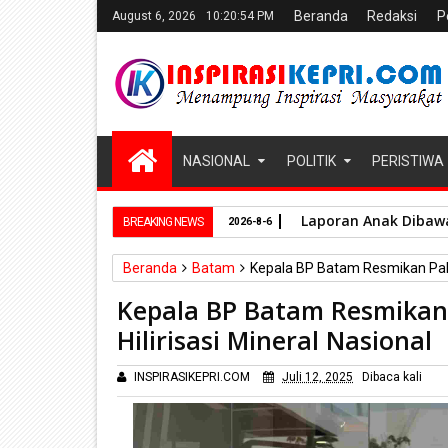
Beranda
Redaksi
P
August 6, 2026
10:20:56 PM
NASIONAL
POLITIK
PERISTIWA
Laporan Anak Dibawa
BREAKING NEWS
2026-8-6
Beranda
Batam
Kepala BP Batam Resmikan Pabri
Kepala BP Batam Resmikan 
Hilirisasi Mineral Nasional
INSPIRASIKEPRI.COM
Juli 12, 2025
Dibaca
kali