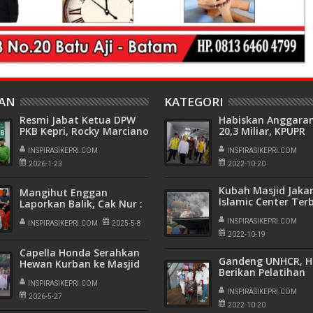
HAN
KATEGORI
Resmi Jabat Ketua DPW
Habiskan Anggara
PKB Kepri, Rocky Marciano
20,3 Miliar, KPUPR
Bawole Pastikan PKB Beri
Resmikan Rusuna
Manfaat Nyata Bagi
INSPIRASIKEPRI.COM
Asrama Mahasisw
INSPIRASIKEPRI.COM
Masyarakat
Terbaik di Indones
2026-1-23
2022-10-20
Kubah Masjid Jaka
Mangihut Enggan
Islamic Center Ter
Laporkan Balik, Cak Nur :
Damkar Diturunka
Kalau Tidak Bersalah
INSPIRASIKEPRI.COM
Kenapa Damai dan Cabut
INSPIRASIKEPRI.COM
2025-5-8
Laporan
2022-10-19
Capella Honda Serahkan
Gandeng UNHCR, 
Hewan Kurban ke Masjid
Berikan Pelatihan
Al Multazam
Tanjungpinang
INSPIRASIKEPRI.COM
INSPIRASIKEPRI.COM
2026-5-27
2022-10-20