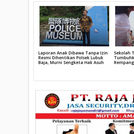
n Perbaikan
Laporan Anak Dibawa Tanpa Izin
Sekolah T
 Hadirkan Jalan
Resmi Dihentikan Polsek Lubuk
Tumbuhka
n, Pengguna
Baja, Murni Sengketa Hak Asuh
Rempang
i-hati