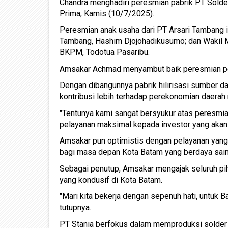
Chandra menghadiri peresmian pabrik PT Solder
Prima, Kamis (10/7/2025).
Peresmian anak usaha dari PT Arsari Tambang in
Tambang, Hashim Djojohadikusumo; dan Wakil Me
BKPM, Todotua Pasaribu.
Amsakar Achmad menyambut baik peresmian per
Dengan dibangunnya pabrik hilirisasi sumber d
kontribusi lebih terhadap perekonomian daerah
"Tentunya kami sangat bersyukur atas peresmia
pelayanan maksimal kepada investor yang akan 
Amsakar pun optimistis dengan pelayanan yang 
bagi masa depan Kota Batam yang berdaya sain
Sebagai penutup, Amsakar mengajak seluruh pih
yang kondusif di Kota Batam.
"Mari kita bekerja dengan sepenuh hati, untuk B
tutupnya.
PT Stania berfokus dalam memproduksi solder 