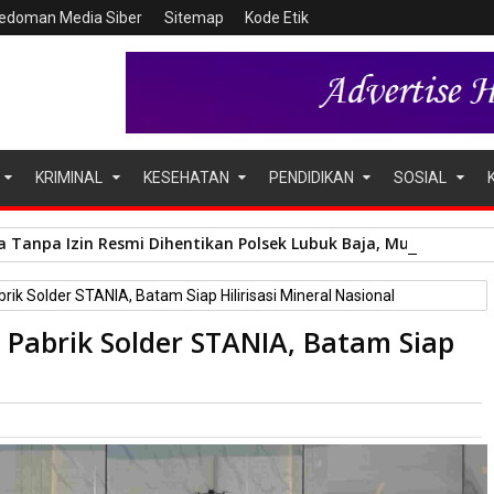
edoman Media Siber
Sitemap
Kode Etik
KRIMINAL
KESEHATAN
PENDIDIKAN
SOSIAL
 Tanpa Izin Resmi Dihentikan Polsek Lubuk Baja, Murni Sengke
k Solder STANIA, Batam Siap Hilirisasi Mineral Nasional
Pabrik Solder STANIA, Batam Siap