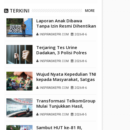
TERKINI
MORE
Laporan Anak Dibawa
Tanpa Izin Resmi Dihentikan
Polsek Lubuk Baja, Murni
INSPIRASIKEPRI.COM
2026-8-6
Sengketa Hak Asuh
Terjaring Tes Urine
P Batam Perkuat Transformasi
Batam Masuk Daftar Daerah
Dadakan, 3 Polisi Polres
igital melalui Pengembangan
Terbaik untuk Investasi di
Kepulauan Anambas Positif
uper Apps
Indonesia
INSPIRASIKEPRI.COM
2026-8-6
Sabu
Wujud Nyata Kepedulian TNI
kepada Masyarakat, Satgas
Yonif 136/Tuah Sakti Gelar
INSPIRASIKEPRI.COM
2026-8-6
Pengobatan Keliling di
Kampung Kalome
Transformasi TelkomGroup
Mulai Tunjukkan Hasil,
InfraNexia Catat Kinerja
INSPIRASIKEPRI.COM
2026-8-5
Positif Perkuat
Infrastruktur Digital
Nasional
Sambut HUT ke-81 RI,