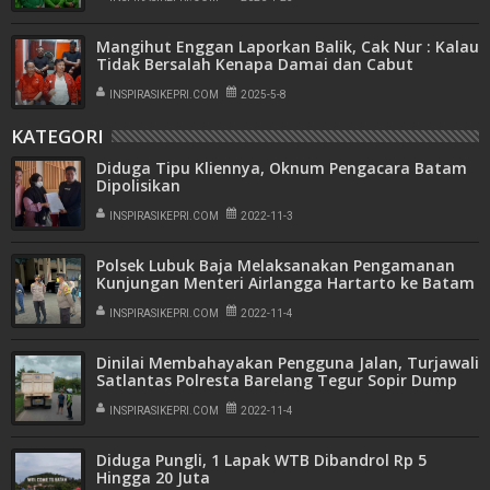
Mangihut Enggan Laporkan Balik, Cak Nur : Kalau
Tidak Bersalah Kenapa Damai dan Cabut
Laporan
INSPIRASIKEPRI.COM
2025-5-8
KATEGORI
Diduga Tipu Kliennya, Oknum Pengacara Batam
Dipolisikan
INSPIRASIKEPRI.COM
2022-11-3
Polsek Lubuk Baja Melaksanakan Pengamanan
Kunjungan Menteri Airlangga Hartarto ke Batam
INSPIRASIKEPRI.COM
2022-11-4
Dinilai Membahayakan Pengguna Jalan, Turjawali
Satlantas Polresta Barelang Tegur Sopir Dump
Truk Secara Humanis
INSPIRASIKEPRI.COM
2022-11-4
Diduga Pungli, 1 Lapak WTB Dibandrol Rp 5
Hingga 20 Juta