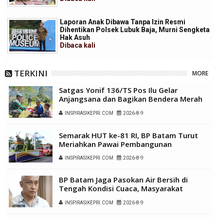
Laporan Anak Dibawa Tanpa Izin Resmi
Dihentikan Polsek Lubuk Baja, Murni Sengketa
Hak Asuh
Dibaca
kali
TERKINI
MORE
Satgas Yonif 136/TS Pos Ilu Gelar
Anjangsana dan Bagikan Bendera Merah
Putih di Kampung Lambo
INSPIRASIKEPRI.COM
2026-8-9
Semarak HUT ke-81 RI, BP Batam Turut
Meriahkan Pawai Pembangunan
INSPIRASIKEPRI.COM
2026-8-9
BP Batam Jaga Pasokan Air Bersih di
Tengah Kondisi Cuaca, Masyarakat
Diimbau Gunakan Air Secara Bijak
INSPIRASIKEPRI.COM
2026-8-9