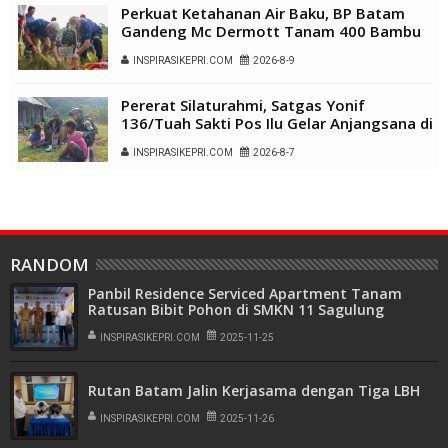
Perkuat Ketahanan Air Baku, BP Batam
Gandeng Mc Dermott Tanam 400 Bambu
Betung di Bendungan Sei Nongsa
INSPIRASIKEPRI.COM
2026-8-9
Pererat Silaturahmi, Satgas Yonif
136/Tuah Sakti Pos Ilu Gelar Anjangsana di
Kampung Alukme
INSPIRASIKEPRI.COM
2026-8-7
RANDOM
Panbil Residence Serviced Apartment Tanam
Ratusan Bibit Pohon di SMKN 11 Sagulung
INSPIRASIKEPRI.COM
2025-11-25
Rutan Batam Jalin Kerjasama dengan Tiga LBH
INSPIRASIKEPRI.COM
2025-11-26