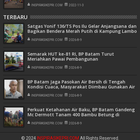
INSPIRASIKEPRI.COM
2022-11-3
TERBARU
Satgas Yonif 136/TS Pos Ilu Gelar Anjangsana dan
Bagikan Bendera Merah Putih di Kampung Lambo
INSPIRASIKEPRI.COM
2026-8-9
Semarak HUT ke-81 RI, BP Batam Turut
Meriahkan Pawai Pembangunan
INSPIRASIKEPRI.COM
2026-8-9
BP Batam Jaga Pasokan Air Bersih di Tengah
Kondisi Cuaca, Masyarakat Diimbau Gunakan Air
Secara Bijak
INSPIRASIKEPRI.COM
2026-8-9
Perkuat Ketahanan Air Baku, BP Batam Gandeng
Mc Dermott Tanam 400 Bambu Betung di
Bendungan Sei Nongsa
INSPIRASIKEPRI.COM
2026-8-9
© 2024
INSPIRASIKEPRI.COM
All Rights Reserved.