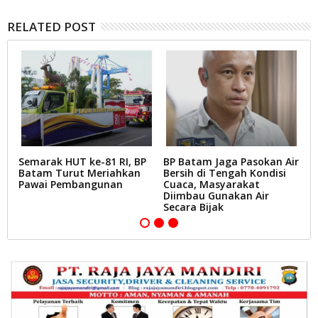
RELATED POST
Semarak HUT ke-81 RI, BP
BP Batam Jaga Pasokan Air
P
Batam Turut Meriahkan
Bersih di Tengah Kondisi
B
Pawai Pembangunan
Cuaca, Masyarakat
M
k
Diimbau Gunakan Air
B
Secara Bijak
B