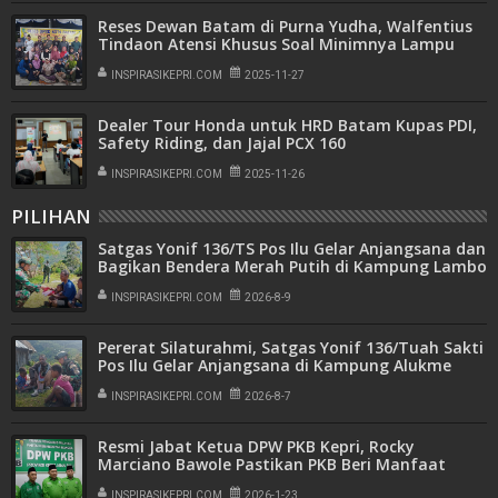
Reses Dewan Batam di Purna Yudha, Walfentius
Tindaon Atensi Khusus Soal Minimnya Lampu
Jalan Raya Kabil
INSPIRASIKEPRI.COM
2025-11-27
Dealer Tour Honda untuk HRD Batam Kupas PDI,
Safety Riding, dan Jajal PCX 160
INSPIRASIKEPRI.COM
2025-11-26
PILIHAN
Satgas Yonif 136/TS Pos Ilu Gelar Anjangsana dan
Bagikan Bendera Merah Putih di Kampung Lambo
INSPIRASIKEPRI.COM
2026-8-9
Pererat Silaturahmi, Satgas Yonif 136/Tuah Sakti
Pos Ilu Gelar Anjangsana di Kampung Alukme
INSPIRASIKEPRI.COM
2026-8-7
Resmi Jabat Ketua DPW PKB Kepri, Rocky
Marciano Bawole Pastikan PKB Beri Manfaat
Nyata Bagi Masyarakat
INSPIRASIKEPRI.COM
2026-1-23