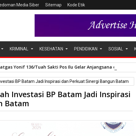
edoman Media Siber
Sitemap
Kode Etik
KRIMINAL
KESEHATAN
PENDIDIKAN
SOSIAL
Satgas Yonif 136/Tuah Sakti Pos Ilu Gelar Anjangsana di Kampu
nvestasi BP Batam Jadi Inspirasi dan Perkuat Sinergi Bangun Batam
ah Investasi BP Batam Jadi Inspirasi
un Batam