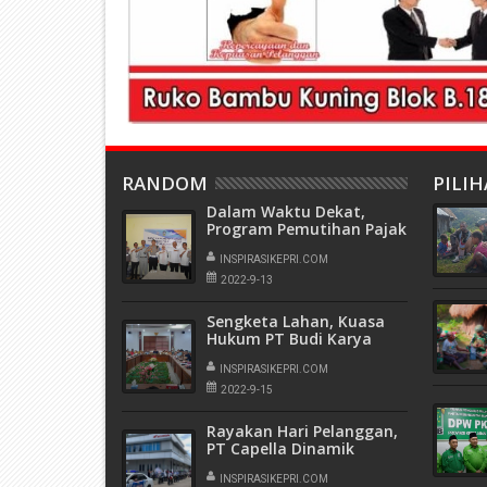
RANDOM
PILI
Dalam Waktu Dekat,
Program Pemutihan Pajak
Kendaraan Tahap 2
Kembali Dilaksanakan
INSPIRASIKEPRI.COM
2022-9-13
Sengketa Lahan, Kuasa
Hukum PT Budi Karya
Mashalim : BP Batam
Tidak Menjamin
INSPIRASIKEPRI.COM
Kepastian Kenyamanan
2022-9-15
Investor
Rayakan Hari Pelanggan,
PT Capella Dinamik
Nusantara Gelar City
Rolling CB150X
INSPIRASIKEPRI.COM