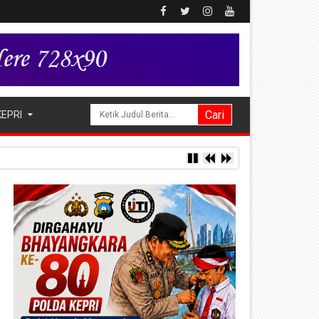
KEPRI
ng Alukme