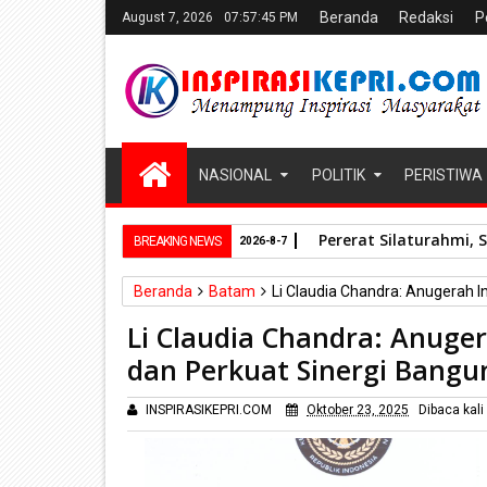
Beranda
Redaksi
P
August 7, 2026
07:57:46 PM
NASIONAL
POLITIK
PERISTIWA
Pererat Silaturahmi, 
BREAKING NEWS
2026-8-7
Beranda
Batam
Li Claudia Chandra: Anugerah I
Li Claudia Chandra: Anuger
dan Perkuat Sinergi Bang
INSPIRASIKEPRI.COM
Oktober 23, 2025
Dibaca
kali