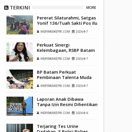
TERKINI
MORE
Pererat Silaturahmi, Satgas
Yonif 136/Tuah Sakti Pos Ilu
Gelar Anjangsana di
INSPIRASIKEPRI.COM
2026-8-7
Kampung Alukme
Perkuat Sinergi
Kelembagaan, RSBP Batam
dan BPOM Pastikan
INSPIRASIKEPRI.COM
2026-8-7
Pelayanan dan
Ketersediaan Obat Aman
BP Batam Perkuat
Pembinaan Talenta Muda
Lewat Batam Prime
INSPIRASIKEPRI.COM
2026-8-7
International Grassroot
Football Festival 2026
Laporan Anak Dibawa
Tanpa Izin Resmi Dihentikan
Polsek Lubuk Baja, Murni
INSPIRASIKEPRI.COM
2026-8-6
Sengketa Hak Asuh
Terjaring Tes Urine
Dadakan, 3 Polisi Polres