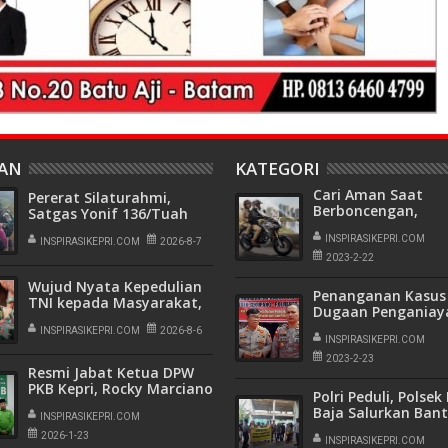
HAN
KATEGORI
Cari Aman Saat
Pererat Silaturahmi,
Berboncengan,
Satgas Yonif 136/Tuah
Perhatikan Tips Be
Sakti Pos Ilu Gelar
INSPIRASIKEPRI.COM
Anjangsana di Kampung
INSPIRASIKEPRI.COM
2026-8-7
Alukme
2023-2-22
Wujud Nyata Kepedulian
Penanganan Kasus
TNI kepada Masyarakat,
Dugaan Penganiay
Satgas Yonif 136/Tuah
Oknum Wartawan 
Sakti Gelar Pengobatan
INSPIRASIKEPRI.COM
2026-8-6
SOP, Kedua Belah P
INSPIRASIKEPRI.COM
Keliling di Kampung
Memilih Berdamai
2023-2-23
Kalome
Resmi Jabat Ketua DPW
PKB Kepri, Rocky Marciano
Polri Peduli, Polsek
Bawole Pastikan PKB Beri
Baja Salurkan Ban
Manfaat Nyata Bagi
INSPIRASIKEPRI.COM
Sosial Kepada
Masyarakat
2026-1-23
Masyarakat Kuran
INSPIRASIKEPRI.COM