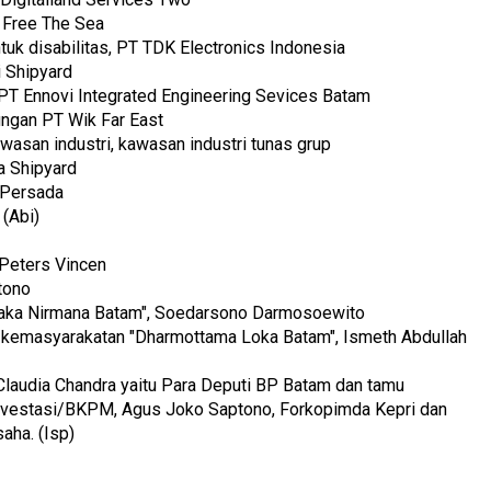
 Free The Sea
tuk disabilitas, PT TDK Electronics Indonesia
i Shipyard
PT Ennovi Integrated Engineering Sevices Batam
ungan PT Wik Far East
wasan industri, kawasan industri tunas grup
na Shipyard
 Persada
 (Abi)
 Peters Vincen
tono
waka Nirmana Batam", Soedarsono Darmosoewito
 kemasyarakatan "Dharmottama Loka Batam", Ismeth Abdullah
Claudia Chandra yaitu Para Deputi BP Batam dan tamu
 Investasi/BKPM, Agus Joko Saptono, Forkopimda Kepri dan
saha. (Isp)