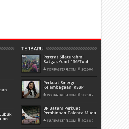
TERBARU
Pererat Silaturahmi,
Satgas Yonif 136/Tuah
rikut
Sakti Pos Ilu Gelar
Anjangsana di Kampung
INSPIRASIKEPRI.COM
2026-8-7
Alukme
Perkuat Sinergi
Kelembagaan, RSBP
aan
Batam dan BPOM
Sesuai
Pastikan Pelayanan dan
INSPIRASIKEPRI.COM
2026-8-7
ihak
Ketersediaan Obat Aman
BP Batam Perkuat
Pembinaan Talenta Muda
 Lubuk
Lewat Batam Prime
tuan
International Grassroot
INSPIRASIKEPRI.COM
2026-8-7
Football Festival 2026
g