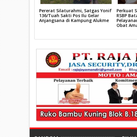
edulian TNI
Pererat Silaturahmi, Satgas Yonif
Perkuat 
t, Satgas Yonif
136/Tuah Sakti Pos Ilu Gelar
RSBP Bat
elar Pengobatan
Anjangsana di Kampung Alukme
Pelayana
ung Kalome
Obat Am