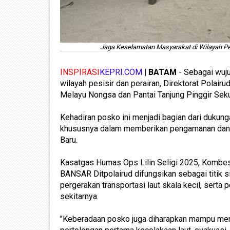
Jaga Keselamatan Masyarakat di Wilayah Pesi
INSPIRASI
KEPRI.COM
| BATAM
- Sebagai wuj
wilayah pesisir dan perairan, Direktorat Polai
Melayu Nongsa dan Pantai Tanjung Pinggir Sek
Kehadiran posko ini menjadi bagian dari dukunga
khususnya dalam memberikan pengamanan dan p
Baru.
Kasatgas Humas Ops Lilin Seligi 2025, Kombes
BANSAR Ditpolairud difungsikan sebagai titik s
pergerakan transportasi laut skala kecil, serta
sekitarnya.
"Keberadaan posko juga diharapkan mampu mem