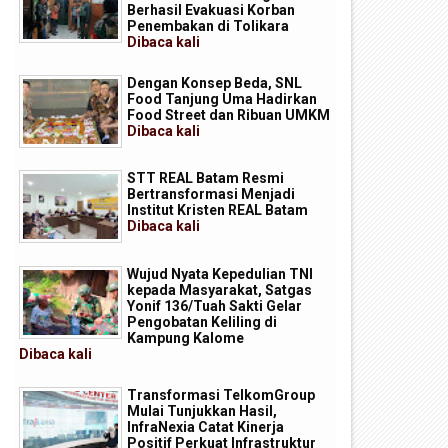
Berhasil Evakuasi Korban
Penembakan di Tolikara
Dibaca
kali
Dengan Konsep Beda, SNL
Food Tanjung Uma Hadirkan
Food Street dan Ribuan UMKM
Dibaca
kali
STT REAL Batam Resmi
Bertransformasi Menjadi
Institut Kristen REAL Batam
Dibaca
kali
Wujud Nyata Kepedulian TNI
kepada Masyarakat, Satgas
Yonif 136/Tuah Sakti Gelar
Pengobatan Keliling di
Kampung Kalome
Dibaca
kali
Transformasi TelkomGroup
Mulai Tunjukkan Hasil,
InfraNexia Catat Kinerja
Positif Perkuat Infrastruktur