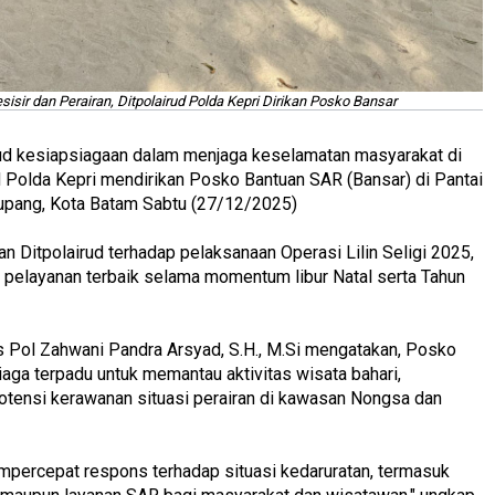
sir dan Perairan, Ditpolairud Polda Kepri Dirikan Posko Bansar
ud kesiapsiagaan dalam menjaga keselamatan masyarakat di
rud Polda Kepri mendirikan Posko Bantuan SAR (Bansar) di Pantai
upang, Kota Batam Sabtu (27/12/2025)
n Ditpolairud terhadap pelaksanaan Operasi Lilin Seligi 2025,
elayanan terbaik selama momentum libur Natal serta Tahun
 Pol Zahwani Pandra Arsyad, S.H., M.Si mengatakan, Posko
iaga terpadu untuk memantau aktivitas wisata bahari,
 potensi kerawanan situasi perairan di kawasan Nongsa dan
percepat respons terhadap situasi kedaruratan, termasuk