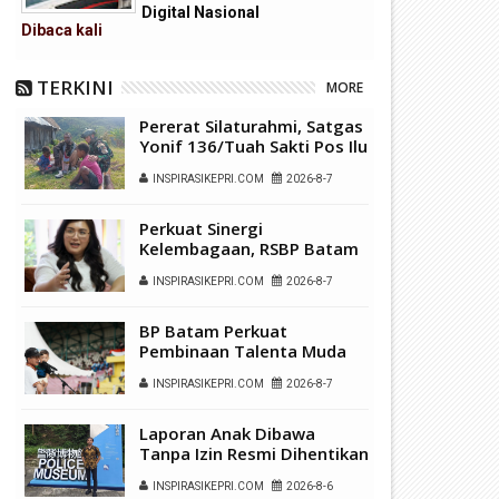
Digital Nasional
Dibaca
kali
TERKINI
MORE
Pererat Silaturahmi, Satgas
Yonif 136/Tuah Sakti Pos Ilu
Gelar Anjangsana di
INSPIRASIKEPRI.COM
2026-8-7
Kampung Alukme
Perkuat Sinergi
Kelembagaan, RSBP Batam
dan BPOM Pastikan
INSPIRASIKEPRI.COM
2026-8-7
Pelayanan dan
Ketersediaan Obat Aman
BP Batam Perkuat
Pembinaan Talenta Muda
Lewat Batam Prime
INSPIRASIKEPRI.COM
2026-8-7
International Grassroot
Football Festival 2026
Laporan Anak Dibawa
Tanpa Izin Resmi Dihentikan
Polsek Lubuk Baja, Murni
INSPIRASIKEPRI.COM
2026-8-6
Sengketa Hak Asuh