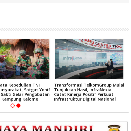
ata Kepedulian TNI
Transformasi TelkomGroup Mulai
P
asyarakat, Satgas Yonif
Tunjukkan Hasil, InfraNexia
D
 Sakti Gelar Pengobatan
Catat Kinerja Positif Perkuat
P
 di Kampung Kalome
Infrastruktur Digital Nasional