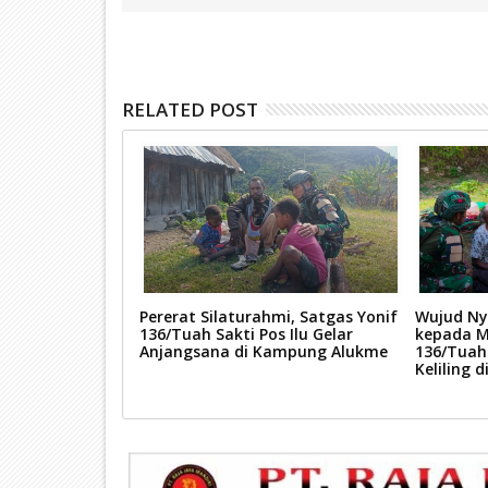
RELATED POST
Satgas Yonif
Pererat Silaturahmi, Satgas Yonif
Wujud Ny
laturahmi
136/Tuah Sakti Pos Ilu Gelar
kepada M
Kampung
Anjangsana di Kampung Alukme
136/Tuah
Keliling