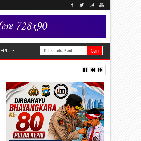
KEPRI
ng Alukme