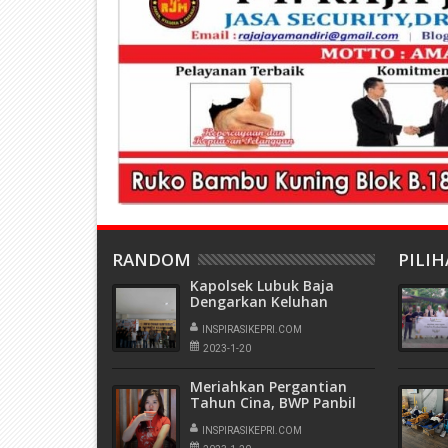
RANDOM
PILI
Kapolsek Lubuk Baja
Dengarkan Keluhan
Warga Batu Selicin di
Jum'at Curhat
INSPIRASIKEPRI.COM
2023-1-20
Meriahkan Pergantian
Tahun Cina, BWP Panbil
Sajikan Menu Peranakan
Food Festival
INSPIRASIKEPRI.COM