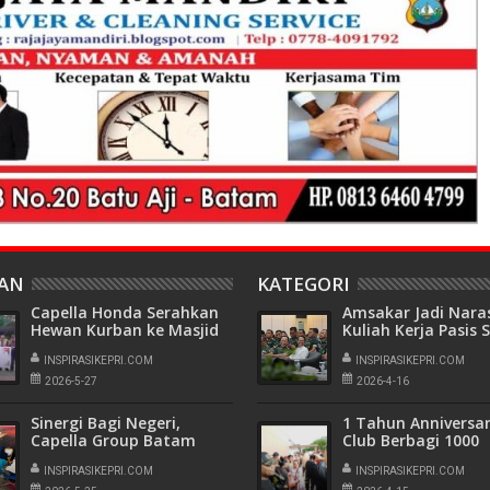
HAN
KATEGORI
Capella Honda Serahkan
Amsakar Jadi Nar
Hewan Kurban ke Masjid
Kuliah Kerja Pasis
Al Multazam
Tahun 2026
Tanjungpinang
INSPIRASIKEPRI.COM
INSPIRASIKEPRI.COM
2026-5-27
2026-4-16
Sinergi Bagi Negeri,
1 Tahun Anniversary
Capella Group Batam
Club Berbagi 1000
Kumpulkan 62 Kantong
Sembako ke Warg
Darah
INSPIRASIKEPRI.COM
INSPIRASIKEPRI.COM