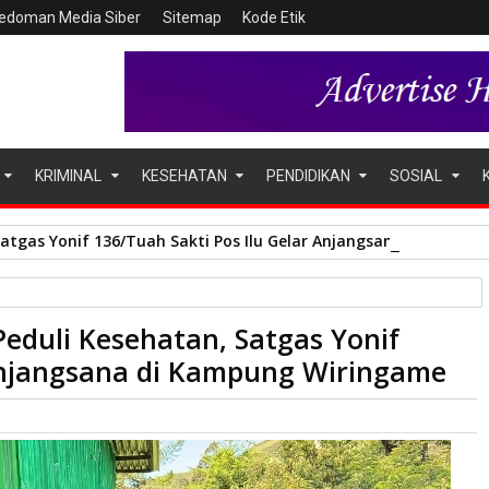
edoman Media Siber
Sitemap
Kode Etik
KRIMINAL
KESEHATAN
PENDIDIKAN
SOSIAL
Satgas Yonif 136/Tuah Sakti Pos Ilu Gelar Anjangsana di Kampu
Peduli Kesehatan, Satgas Yonif
as Yonif 136/TS Gelar Yankes dan Anjangsana di Kampung Wiringame
Anjangsana di Kampung Wiringame