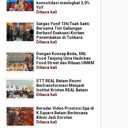
konsolidasi meningkat 3,9%
YoY
Dibaca
kali
Satgas Yonif 136/Tuah Sakti
Bersama Tim Gabungan
Berhasil Evakuasi Korban
Penembakan di Tolikara
Dibaca
kali
Dengan Konsep Beda, SNL
Food Tanjung Uma Hadirkan
Food Street dan Ribuan UMKM
Dibaca
kali
STT REAL Batam Resmi
royek Dredging PT Mc Dermott
Satgas Yonif 136/Tuah Sakti
Bertransformasi Menjadi
isorot, Ancaman Serius
Bersama Tim Gabungan Berh
Institut Kristen REAL Batam
encemaran Laut di Batam
Evakuasi Korban Penembakan
Dibaca
kali
Tolikara
Beredar Video Promosi Spa di
K Square Batam Berbusana
Bikini Jadi Sorotan
Dibaca
kali