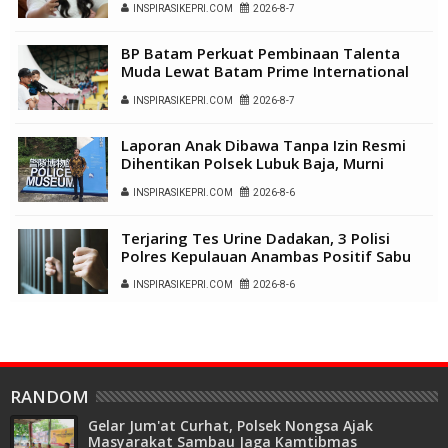
INSPIRASIKEPRI.COM
2026-8-7
BP Batam Perkuat Pembinaan Talenta
Muda Lewat Batam Prime International
Grassroot Football Festival 2026
INSPIRASIKEPRI.COM
2026-8-7
Laporan Anak Dibawa Tanpa Izin Resmi
Dihentikan Polsek Lubuk Baja, Murni
Sengketa Hak Asuh
INSPIRASIKEPRI.COM
2026-8-6
Terjaring Tes Urine Dadakan, 3 Polisi
Polres Kepulauan Anambas Positif Sabu
INSPIRASIKEPRI.COM
2026-8-6
RANDOM
Gelar Jum'at Curhat, Polsek Nongsa Ajak
Masyarakat Sambau Jaga Kamtibmas