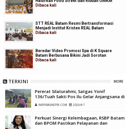
Hadirkan Food Street dan Ribuan UMKM
Dibaca
kali
STT REAL Batam Resmi Bertransformasi
Menjadi Institut Kristen REAL Batam
Dibaca
kali
Beredar Video Promosi Spa di K Square
Batam Berbusana Bikini Jadi Sorotan
Dibaca
kali
TERKINI
MORE
Pererat Silaturahmi, Satgas Yonif
136/Tuah Sakti Pos Ilu Gelar Anjangsana di
Kampung Alukme
INSPIRASIKEPRI.COM
2026-8-7
Perkuat Sinergi Kelembagaan, RSBP Batam
dan BPOM Pastikan Pelayanan dan
Ketersediaan Obat Aman