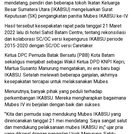
mendatang, pendiri dan beberapa tokoh Ikatan Keluarga
Besar Sumatera Utara (IKABSU) mengeluarkan Surat
Keputusan (SK) pengangkatan panitia Mubes IKABSU ke-IV.
Hasil tersebut kesepakatan rapat pada tanggal 21 Maret
2022 lalu di hotel Sahid Batam Centre, tentang rekonsiliasi
dan kolaborasi SC/OC versi kepengurus IKABSU periode
2015-2020 dengan SC/OC versi Caretaker.
Ketua DPC Pemuda Batak Bersatu (PBB) Kota Batam
sekaligus menjabat sebagai Wakil Ketua DPD KNPI Kepri,
Martua Susanto Manurung mengatakan, ini era baru bagi
IKABSU. Setelah melewati beberapa ganjalan, akhirnya
kesepakatan tercapai untuk melaksanakan Mubes.
Menurutnya, banyak pihak yang peduli terhadap
perkembangan IKABSU. Mereka mengharapkan bagaimana
Mubes IV ini berjalan dengan baik dan sukses.
"Kita dari pemuda siap mendukung Mubes IKABSU yang
direncanakan tanggal 21 mei mendatang. Saya sangat salut
dan mendukung pelaksanaan mubes IKABSU ini," ujar pria
yang dikenal dengan panggilan Ucok Manurung, Sabtu