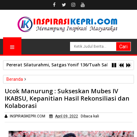
Pererat Silaturahmi, Satgas Yonif 136/Tuah Sakti Pos Ilu G
Beranda
Batam
Ucok Manurung : Sukseskan Mubes IV
Ucok Manurung : Sukseskan Mubes IV IKABSU, Kepanitian Hasil
IKABSU, Kepanitian Hasil Rekonsiliasi dan
Rekonsiliasi dan Kolaborasi
Kolaborasi
INSPIRASIKEPRI.COM
April 09, 2022
Dibaca
kali