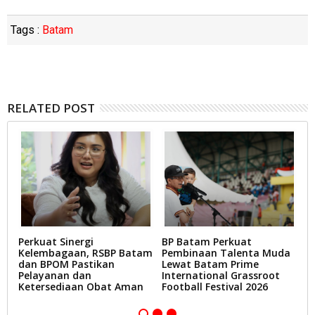
Tags :
Batam
RELATED POST
Perkuat Sinergi
BP Batam Perkuat
L
Kelembagaan, RSBP Batam
Pembinaan Talenta Muda
T
dan BPOM Pastikan
Lewat Batam Prime
D
Pelayanan dan
International Grassroot
B
Ketersediaan Obat Aman
Football Festival 2026
A