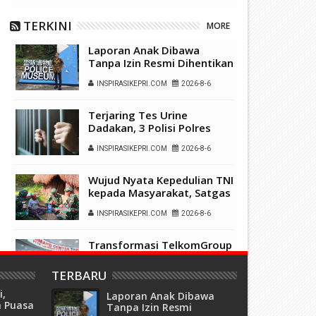
uper Apps
Indonesia
TERKINI
MORE
Laporan Anak Dibawa
Tanpa Izin Resmi Dihentikan
Polsek Lubuk Baja, Murni
INSPIRASIKEPRI.COM
2026-8-6
Sengketa Hak Asuh
Terjaring Tes Urine
Dadakan, 3 Polisi Polres
Kepulauan Anambas Positif
INSPIRASIKEPRI.COM
2026-8-6
Sabu
Wujud Nyata Kepedulian TNI
kepada Masyarakat, Satgas
Yonif 136/Tuah Sakti Gelar
INSPIRASIKEPRI.COM
2026-8-6
Pengobatan Keliling di
Kampung Kalome
Transformasi TelkomGroup
Mulai Tunjukkan Hasil,
InfraNexia Catat Kinerja
TERBARU
INSPIRASIKEPRI.COM
2026-8-5
Positif Perkuat
i,
Infrastruktur Digital
Laporan Anak Dibawa
a Puasa
Tanpa Izin Resmi
Nasional
Sambut HUT ke-81 RI,