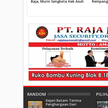
atim,
Baja, Murni Sengketa Hak Asuh
Rempang
n Warakauri
RANDOM
PILI
Kejari Batam Terima
Penghargaan Dari