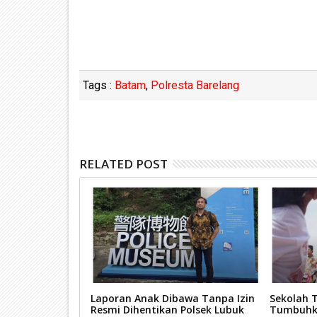
Tags :
Batam
,
Polresta Barelang
RELATED POST
hayangkara ke-
Laporan Anak Dibawa Tanpa Izin
Sekolah T
Baja Gelar
Resmi Dihentikan Polsek Lubuk
Tumbuhka