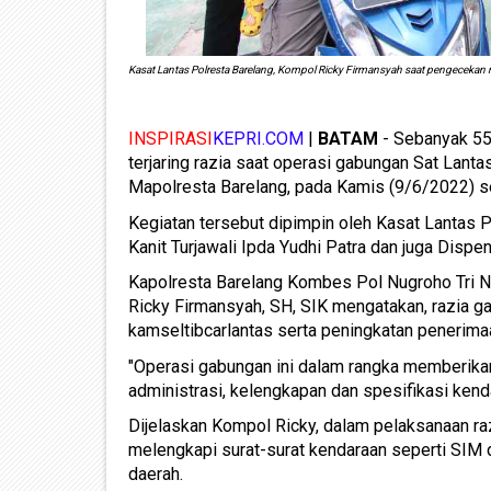
Kasat Lantas Polresta Barelang, Kompol Ricky Firmansyah saat pengecekan ra
INSPIRASI
KEPRI.COM
|
BATAM
- Sebanyak 55 
terjaring razia saat operasi gabungan Sat Lant
Mapolresta Barelang, pada Kamis (9/6/2022) se
Kegiatan tersebut dipimpin oleh Kasat Lantas 
Kanit Turjawali Ipda Yudhi Patra dan juga Dispe
Kapolresta Barelang Kombes Pol Nugroho Tri N
Ricky Firmansyah, SH, SIK mengatakan, razia ga
kamseltibcarlantas serta peningkatan penerimaan
"Operasi gabungan ini dalam rangka memberika
administrasi, kelengkapan dan spesifikasi kend
Dijelaskan Kompol Ricky, dalam pelaksanaan ra
melengkapi surat-surat kendaraan seperti SIM 
daerah.