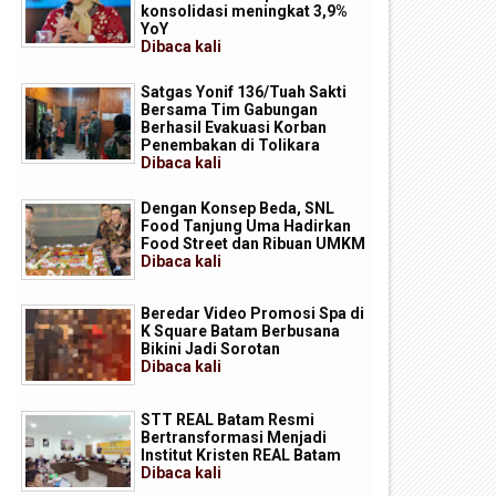
konsolidasi meningkat 3,9%
YoY
Dibaca
kali
Satgas Yonif 136/Tuah Sakti
Bersama Tim Gabungan
Berhasil Evakuasi Korban
Penembakan di Tolikara
Dibaca
kali
Dengan Konsep Beda, SNL
Food Tanjung Uma Hadirkan
Food Street dan Ribuan UMKM
Dibaca
kali
Beredar Video Promosi Spa di
K Square Batam Berbusana
Bikini Jadi Sorotan
Dibaca
kali
STT REAL Batam Resmi
Bertransformasi Menjadi
Institut Kristen REAL Batam
P Batam Perkuat Transformasi
Batam Masuk Daftar Daerah
Dibaca
kali
igital melalui Pengembangan
Terbaik untuk Investasi di