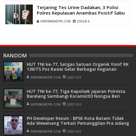
Terjaring Tes Urine Dadakan, 3 Polisi
Polres Kepulauan Anambas Positif Sabu
INSPIRASIKEPRI.COM
2026-8-6
RANDOM
HUT TNI ke-77, Satgas Satuan Organik Yonif RK
136/TS Pos Rasiei Gelar Berbagai Kegiatan
Bersama Masyarakat
INSPIRASIKEPRI.COM
2022-10-5
HUT TNI ke-77, Tiga Kapolsek Jajaran Polresta
Barelang Sambangi Koramil/03 Nongsa Beri
Surprise
INSPIRASIKEPRI.COM
2022-10-5
PH Developer Rexvin : BPSK Kota Batam Tidak
Ada Wewenang Terkait Pemanggilan Pra sidang
Klien Kami
INSPIRASIKEPRI.COM
2022-10-5