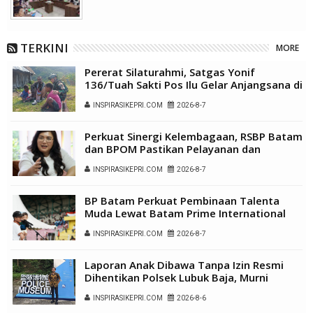
TERKINI
MORE
Pererat Silaturahmi, Satgas Yonif
136/Tuah Sakti Pos Ilu Gelar Anjangsana di
Kampung Alukme
INSPIRASIKEPRI.COM
2026-8-7
Perkuat Sinergi Kelembagaan, RSBP Batam
dan BPOM Pastikan Pelayanan dan
Ketersediaan Obat Aman
INSPIRASIKEPRI.COM
2026-8-7
BP Batam Perkuat Pembinaan Talenta
Muda Lewat Batam Prime International
Grassroot Football Festival 2026
INSPIRASIKEPRI.COM
2026-8-7
Laporan Anak Dibawa Tanpa Izin Resmi
Dihentikan Polsek Lubuk Baja, Murni
Sengketa Hak Asuh
INSPIRASIKEPRI.COM
2026-8-6