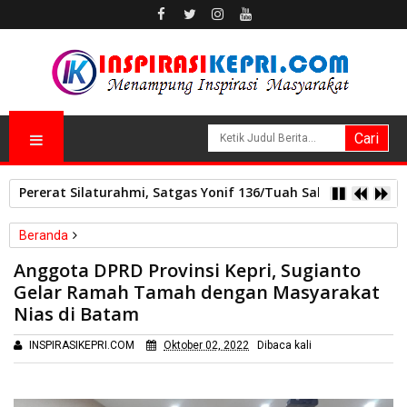
Pererat Silaturahmi, Satgas Yonif 136/Tuah Sakti Pos Ilu G
Beranda
Sosial
Anggota DPRD Provinsi Kepri, Sugianto
Anggota DPRD Provinsi Kepri, Sugianto Gelar Ramah Tamah
Gelar Ramah Tamah dengan Masyarakat
dengan Masyarakat Nias di Batam
Nias di Batam
INSPIRASIKEPRI.COM
Oktober 02, 2022
Dibaca
kali