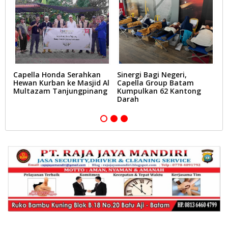
t
Capella Honda Serahkan
Sinergi Bagi Negeri,
C
Hewan Kurban ke Masjid Al
Capella Group Batam
2
Multazam Tanjungpinang
Kumpulkan 62 Kantong
B
Darah
L
T