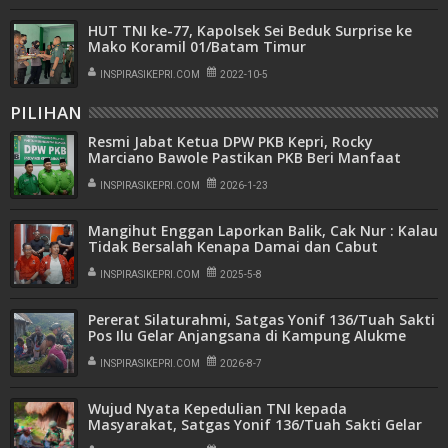
HUT TNI ke-77, Kapolsek Sei Beduk Surprise ke
Mako Koramil 01/Batam Timur
INSPIRASIKEPRI.COM
2022-10-5
PILIHAN
Resmi Jabat Ketua DPW PKB Kepri, Rocky
Marciano Bawole Pastikan PKB Beri Manfaat
Nyata Bagi Masyarakat
INSPIRASIKEPRI.COM
2026-1-23
Mangihut Enggan Laporkan Balik, Cak Nur : Kalau
Tidak Bersalah Kenapa Damai dan Cabut
Laporan
INSPIRASIKEPRI.COM
2025-5-8
Pererat Silaturahmi, Satgas Yonif 136/Tuah Sakti
Pos Ilu Gelar Anjangsana di Kampung Alukme
INSPIRASIKEPRI.COM
2026-8-7
Wujud Nyata Kepedulian TNI kepada
Masyarakat, Satgas Yonif 136/Tuah Sakti Gelar
Pengobatan Keliling di Kampung Kalome