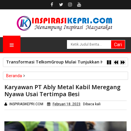
Transformasi TelkomGroup Mulai Tunjukkan Hasil, InfraNexia
Beranda
Peristiwa
Karyawan PT Ably Metal Kabil Meregang
Karyawan PT Ably Metal Kabil Meregang Nyawa Usai Tertimpa
Nyawa Usai Tertimpa Besi
Besi
INSPIRASIKEPRI.COM
Februari 18, 2023
Dibaca
kali