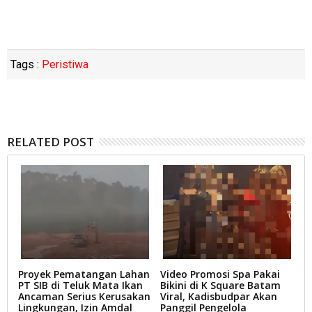
Tags :
Peristiwa
RELATED POST
Proyek Pematangan Lahan
Video Promosi Spa Pakai
B
PT SIB di Teluk Mata Ikan
Bikini di K Square Batam
d
t
Ancaman Serius Kerusakan
Viral, Kadisbudpar Akan
B
Lingkungan, Izin Amdal
Panggil Pengelola
S