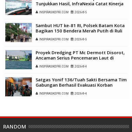
Tunjukkan Hasil, InfraNexia Catat Kinerja
Positif Perkuat Infrastruktur Digital
INSPIRASIKEPRI.COM
2026-8-5
Nasional
Sambut HUT ke-81 RI, Polsek Batam Kota
Bagikan 150 Bendera Merah Putih di Ruli
Kampung Belian Perpat
INSPIRASIKEPRI.COM
2026-8-5
Proyek Dredging PT Mc Dermott Disorot,
Ancaman Serius Pencemaran Laut di
Batam
INSPIRASIKEPRI.COM
2026-8-4
Satgas Yonif 136/Tuah Sakti Bersama Tim
Gabungan Berhasil Evakuasi Korban
Penembakan di Tolikara
INSPIRASIKEPRI.COM
2026-8-4
RANDOM