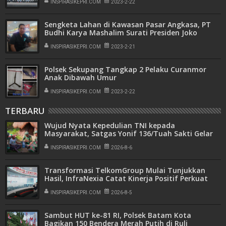
INSPIRASIKEPRI.COM
2023-2-22
Sengketa Lahan di Kawasan Pasar Angkasa, PT
Budhi Karya Mashalim Surati Presiden Joko
Widodo
INSPIRASIKEPRI.COM
2023-2-21
Polsek Sekupang Tangkap 2 Pelaku Curanmor
Anak Dibawah Umur
INSPIRASIKEPRI.COM
2023-2-22
TERBARU
Wujud Nyata Kepedulian TNI kepada
Masyarakat, Satgas Yonif 136/Tuah Sakti Gelar
Pengobatan Keliling di Kampung Kalome
INSPIRASIKEPRI.COM
2026-8-6
Transformasi TelkomGroup Mulai Tunjukkan
Hasil, InfraNexia Catat Kinerja Positif Perkuat
Infrastruktur Digital Nasional
INSPIRASIKEPRI.COM
2026-8-5
Sambut HUT ke-81 RI, Polsek Batam Kota
Bagikan 150 Bendera Merah Putih di Ruli