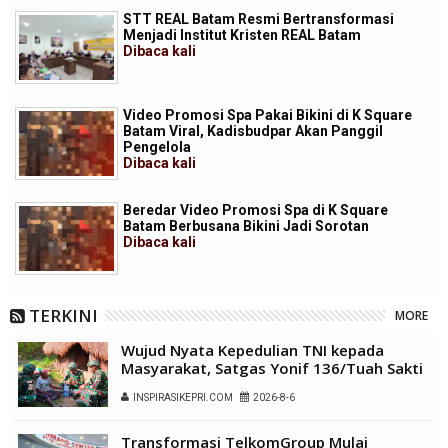
STT REAL Batam Resmi Bertransformasi
Menjadi Institut Kristen REAL Batam
Dibaca
kali
Video Promosi Spa Pakai Bikini di K Square
Batam Viral, Kadisbudpar Akan Panggil
Pengelola
Dibaca
kali
Beredar Video Promosi Spa di K Square
Batam Berbusana Bikini Jadi Sorotan
Dibaca
kali
TERKINI
MORE
Wujud Nyata Kepedulian TNI kepada
Masyarakat, Satgas Yonif 136/Tuah Sakti
Gelar Pengobatan Keliling di Kampung
INSPIRASIKEPRI.COM
2026-8-6
Kalome
Transformasi TelkomGroup Mulai