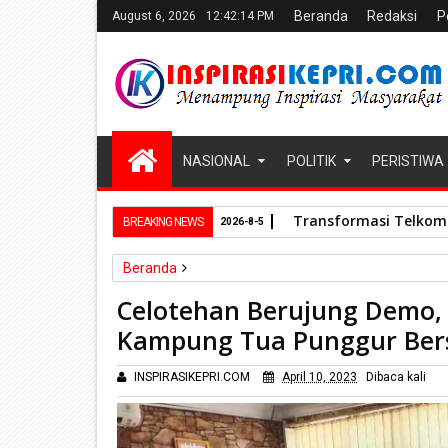
Beranda
Redaksi
P
August 6, 2026
12:42:16 PM
NASIONAL
POLITIK
PERISTIWA
Transformasi TelkomGr
BREAKING NEWS
2026-8-5
Beranda
Peristiwa
Celotehan Berujung Demo, Polisi Berha
Celotehan Berujung Demo, P
Kampung Tua Punggur Bers
INSPIRASIKEPRI.COM
April 10, 2023
Dibaca
kali