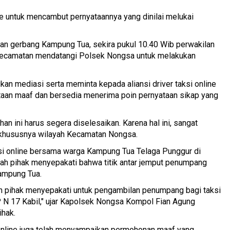
ine untuk mencambut pernyataannya yang dinilai melukai
an gerbang Kampung Tua, sekira pukul 10.40 Wib perwakilan
Kecamatan mendatangi Polsek Nongsa untuk melakukan
n mediasi serta meminta kepada aliansi driver taksi online
taan maaf dan bersedia menerima poin pernyataan sikap yang
 ini harus segera diselesaikan. Karena hal ini, sangat
 khususnya wilayah Kecamatan Nongsa.
aksi online bersama warga Kampung Tua Telaga Punggur di
ah pihak menyepakati bahwa titik antar jemput penumpang
Kampung Tua.
lah pihak menyepakati untuk pengambilan penumpang bagi taksi
 N 17 Kabil," ujar Kapolsek Nongsa Kompol Fian Agung
hak.
si online juga telah menyampaikan permohonan maaf yang