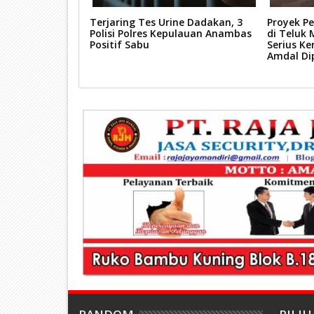
uk, Mobil Land
Terjaring Tes Urine Dadakan, 3
Proyek P
 Hantam Kios
Polisi Polres Kepulauan Anambas
di Teluk
ar Tos 3000
Positif Sabu
Serius Ke
Amdal Di