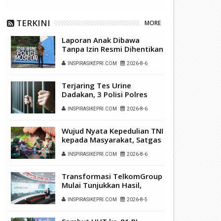
TERKINI
MORE
Laporan Anak Dibawa
Tanpa Izin Resmi Dihentikan
Polsek Lubuk Baja, Murni
INSPIRASIKEPRI.COM
2026-8-6
Sengketa Hak Asuh
Terjaring Tes Urine
Dadakan, 3 Polisi Polres
Kepulauan Anambas Positif
INSPIRASIKEPRI.COM
2026-8-6
Sabu
Wujud Nyata Kepedulian TNI
kepada Masyarakat, Satgas
Yonif 136/Tuah Sakti Gelar
INSPIRASIKEPRI.COM
2026-8-6
Pengobatan Keliling di
Kampung Kalome
Transformasi TelkomGroup
Mulai Tunjukkan Hasil,
InfraNexia Catat Kinerja
INSPIRASIKEPRI.COM
2026-8-5
Positif Perkuat
Infrastruktur Digital
Nasional