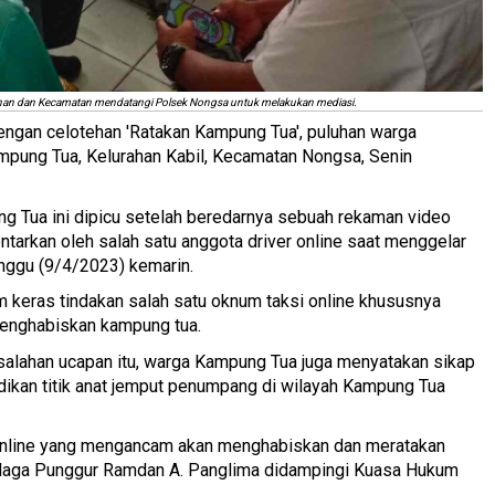
ahan dan Kecamatan mendatangi Polsek Nongsa untuk melakukan mediasi.
engan celotehan 'Ratakan Kampung Tua', puluhan warga
mpung Tua, Kelurahan Kabil, Kecamatan Nongsa, Senin
ng Tua ini dipicu setelah beredarnya sebuah rekaman video
tarkan oleh salah satu anggota driver online saat menggelar
nggu (9/4/2023) kemarin.
keras tindakan salah satu oknum taksi online khususnya
enghabiskan kampung tua.
asalahan ucapan itu, warga Kampung Tua juga menyatakan sikap
ikan titik anat jemput penumpang di wilayah Kampung Tua
 online yang mengancam akan menghabiskan dan meratakan
Telaga Punggur Ramdan A. Panglima didampingi Kuasa Hukum