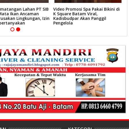
ematangan Lahan PT SIB
Video Promosi Spa Pakai Bikini di
B
 Mata Ikan Ancaman
K Square Batam Viral,
S
rusakan Lingkungan, Izin
Kadisbudpar Akan Panggil
J
pertanyakan
Pengelola