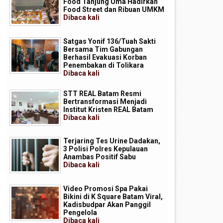
Food Tanjung Uma Hadirkan
Food Street dan Ribuan UMKM
Dibaca
kali
Satgas Yonif 136/Tuah Sakti
Bersama Tim Gabungan
Berhasil Evakuasi Korban
Penembakan di Tolikara
Dibaca
kali
STT REAL Batam Resmi
Bertransformasi Menjadi
Institut Kristen REAL Batam
Dibaca
kali
Terjaring Tes Urine Dadakan,
3 Polisi Polres Kepulauan
Anambas Positif Sabu
Dibaca
kali
Video Promosi Spa Pakai
Bikini di K Square Batam Viral,
Kadisbudpar Akan Panggil
Pengelola
Dibaca
kali