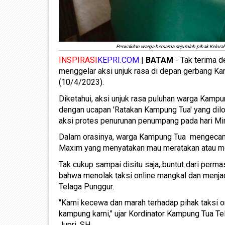
Perwakilan warga bersama sejumlah pihak Kelur
INSPIRASI
KEPRI.COM
|
BATAM
- Tak terima d
menggelar aksi unjuk rasa di depan gerbang Ka
(10/4/2023).
Diketahui, aksi unjuk rasa puluhan warga Kampu
dengan ucapan 'Ratakan Kampung Tua' yang dilon
aksi protes penurunan penumpang pada hari Mi
Dalam orasinya, warga Kampung Tua mengecam 
Maxim yang menyatakan mau meratakan atau m
Tak cukup sampai disitu saja, buntut dari perm
bahwa menolak taksi online mangkal dan menjad
Telaga Punggur.
"Kami kecewa dan marah terhadap pihak taksi
kampung kami," ujar Kordinator Kampung Tua 
Jupri, SH.