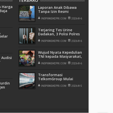
TERBARU
n Harga
Laporan Anak Dibawa
Baja
Tanpa Izin Resmi
ing
Dihentikan Polsek Lubuk
Baja, Murni Sengketa Hak
INSPIRASIKEPRI.COM
2026-8-6
Asuh
Terjaring Tes Urine
,
Dadakan, 3 Polisi Polres
Gelar
Kepulauan Anambas
Positif Sabu
INSPIRASIKEPRI.COM
2026-8-6
ja
Wujud Nyata Kepedulian
TNI kepada Masyarakat,
 Audisi
Satgas Yonif 136/Tuah
r
Sakti Gelar Pengobatan
INSPIRASIKEPRI.COM
2026-8-6
Keliling di Kampung
Kalome
Transformasi
TelkomGroup Mulai
Tunjukkan Hasil,
Nurdin
InfraNexia Catat Kinerja
INSPIRASIKEPRI.COM
2026-8-5
gen
Positif Perkuat
in
Infrastruktur Digital
Nasional