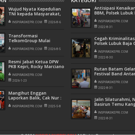
HAN
KATEGORI
Antisipasi Kenaika
Wujud Nyata Kepedulian
BBM, Polsek Lubuk 
TNI kepada Masyarakat,
Pantau SPBU Samp
Satgas Yonif 136/Tuah
BCS Mall
INSPIRASIKEPRI.COM
Sakti Gelar Pengobatan
INSPIRASIKEPRI.COM
2026-8-6
Keliling di Kampung
2022-8-31
Kalome
Transformasi
Cegah Kriminalitas
TelkomGroup Mulai
Polsek Lubuk Baja 
Tunjukkan Hasil,
Operasi Cipkon di
InfraNexia Catat Kinerja
INSPIRASIKEPRI.COM
2026-8-5
Kawasan Lubuk Ba
INSPIRASIKEPRI.COM
Positif Perkuat
2022-8-30
Infrastruktur Digital
Resmi Jabat Ketua DPW
Nasional
PKB Kepri, Rocky Marciano
Rutan Batam Gelar
Bawole Pastikan PKB Beri
Festival Band Anta
Manfaat Nyata Bagi
INSPIRASIKEPRI.COM
Warga Binaan
Masyarakat
2026-1-23
INSPIRASIKEPRI.COM
2022-8-31
Mangihut Enggan
Laporkan Balik, Cak Nur :
Jalin Silaturahmi, 
Kalau Tidak Bersalah
Basirun Temu Kan
Kenapa Damai dan Cabut
INSPIRASIKEPRI.COM
2025-5-8
Pejuang Sani-Nurd
Laporan
INSPIRASIKEPRI.COM
2022-8-31