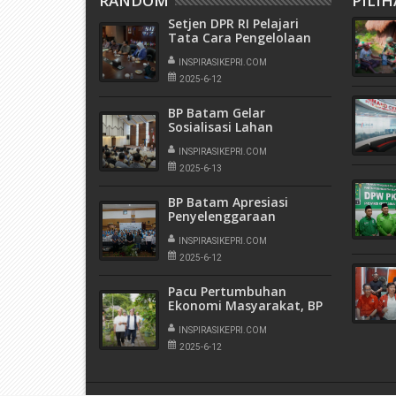
RANDOM
PILI
Setjen DPR RI Pelajari
Tata Cara Pengelolaan
Aset BP Batam
INSPIRASIKEPRI.COM
2025-6-12
BP Batam Gelar
Sosialisasi Lahan
Agribisnis, Berikan Solusi
Terbaik Bagi Warga
INSPIRASIKEPRI.COM
Temiang
2025-6-13
BP Batam Apresiasi
Penyelenggaraan
Workshop Pemberdayaan
UMKM
INSPIRASIKEPRI.COM
2025-6-12
Pacu Pertumbuhan
Ekonomi Masyarakat, BP
Batam Dorong
Pengembangan
INSPIRASIKEPRI.COM
Agrowisata dan Wisata
2025-6-12
Bahari