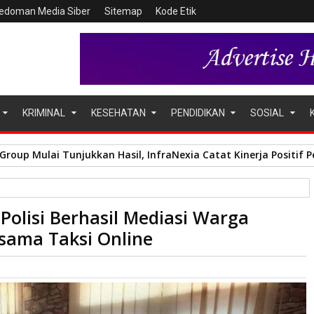
edoman Media Siber
Sitemap
Kode Etik
KRIMINAL
KESEHATAN
PENDIDIKAN
SOSIAL
oup Mulai Tunjukkan Hasil, InfraNexia Catat Kinerja Positif Pe
sil Mediasi Warga Kampung Tua Punggur Bersama Taksi Online
olisi Berhasil Mediasi Warga
ama Taksi Online