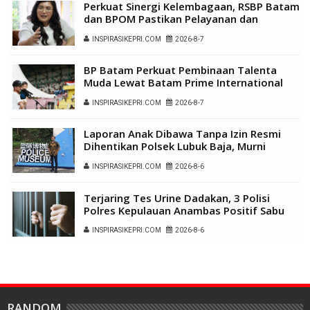
Perkuat Sinergi Kelembagaan, RSBP Batam
dan BPOM Pastikan Pelayanan dan
Ketersediaan Obat Aman
INSPIRASIKEPRI.COM
2026-8-7
BP Batam Perkuat Pembinaan Talenta
Muda Lewat Batam Prime International
Grassroot Football Festival 2026
INSPIRASIKEPRI.COM
2026-8-7
Laporan Anak Dibawa Tanpa Izin Resmi
Dihentikan Polsek Lubuk Baja, Murni
Sengketa Hak Asuh
INSPIRASIKEPRI.COM
2026-8-6
Terjaring Tes Urine Dadakan, 3 Polisi
Polres Kepulauan Anambas Positif Sabu
INSPIRASIKEPRI.COM
2026-8-6
RANDOM