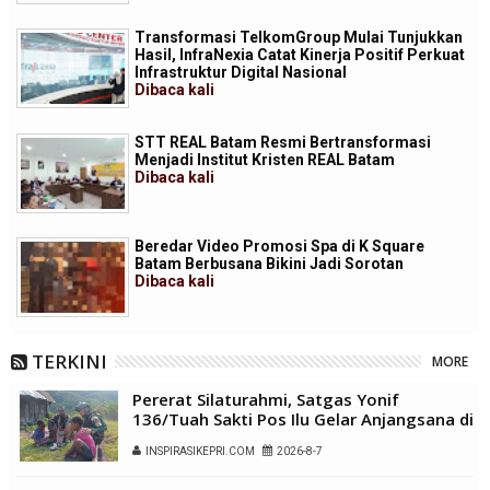
Transformasi TelkomGroup Mulai Tunjukkan
Hasil, InfraNexia Catat Kinerja Positif Perkuat
Infrastruktur Digital Nasional
Dibaca
kali
STT REAL Batam Resmi Bertransformasi
Menjadi Institut Kristen REAL Batam
Dibaca
kali
Beredar Video Promosi Spa di K Square
Batam Berbusana Bikini Jadi Sorotan
Dibaca
kali
TERKINI
MORE
Pererat Silaturahmi, Satgas Yonif
136/Tuah Sakti Pos Ilu Gelar Anjangsana di
Kampung Alukme
INSPIRASIKEPRI.COM
2026-8-7