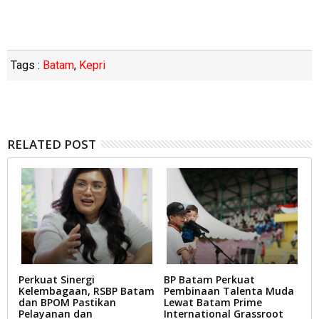
Tags :
Batam
,
Kepri
RELATED POST
Perkuat Sinergi
BP Batam Perkuat
L
ut
Kelembagaan, RSBP Batam
Pembinaan Talenta Muda
T
dan BPOM Pastikan
Lewat Batam Prime
D
Pelayanan dan
International Grassroot
B