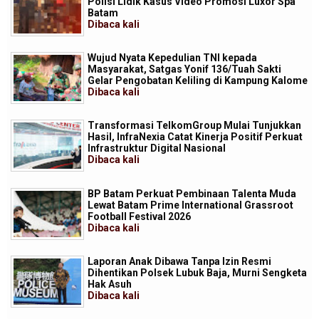
Polisi Lidik Kasus Video Promosi Luxor Spa
Batam
Dibaca
kali
Wujud Nyata Kepedulian TNI kepada
Masyarakat, Satgas Yonif 136/Tuah Sakti
Gelar Pengobatan Keliling di Kampung Kalome
Dibaca
kali
Transformasi TelkomGroup Mulai Tunjukkan
Hasil, InfraNexia Catat Kinerja Positif Perkuat
Infrastruktur Digital Nasional
Dibaca
kali
BP Batam Perkuat Pembinaan Talenta Muda
Lewat Batam Prime International Grassroot
Football Festival 2026
Dibaca
kali
Laporan Anak Dibawa Tanpa Izin Resmi
Dihentikan Polsek Lubuk Baja, Murni Sengketa
Hak Asuh
Dibaca
kali