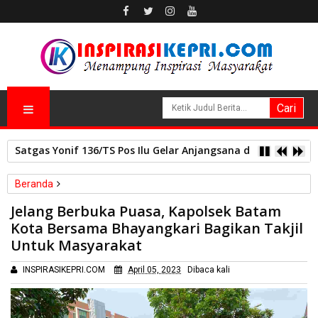
Satgas Yonif 136/TS Pos Ilu Gelar Anjangsana dan Bagikan
Beranda
Sosial
Jelang Berbuka Puasa, Kapolsek Batam
Jelang Berbuka Puasa, Kapolsek Batam Kota Bersama
Kota Bersama Bhayangkari Bagikan Takjil
Bhayangkari Bagikan Takjil Untuk Masyarakat
Untuk Masyarakat
INSPIRASIKEPRI.COM
April 05, 2023
Dibaca
kali