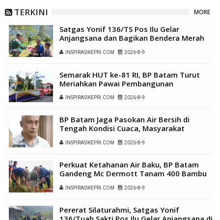
TERKINI
MORE
Satgas Yonif 136/TS Pos Ilu Gelar
Anjangsana dan Bagikan Bendera Merah
Putih di Kampung Lambo
INSPIRASIKEPRI.COM
2026-8-9
Semarak HUT ke-81 RI, BP Batam Turut
Meriahkan Pawai Pembangunan
INSPIRASIKEPRI.COM
2026-8-9
BP Batam Jaga Pasokan Air Bersih di
Tengah Kondisi Cuaca, Masyarakat
Diimbau Gunakan Air Secara Bijak
INSPIRASIKEPRI.COM
2026-8-9
Perkuat Ketahanan Air Baku, BP Batam
Gandeng Mc Dermott Tanam 400 Bambu
Betung di Bendungan Sei Nongsa
INSPIRASIKEPRI.COM
2026-8-9
Pererat Silaturahmi, Satgas Yonif
136/Tuah Sakti Pos Ilu Gelar Anjangsana di