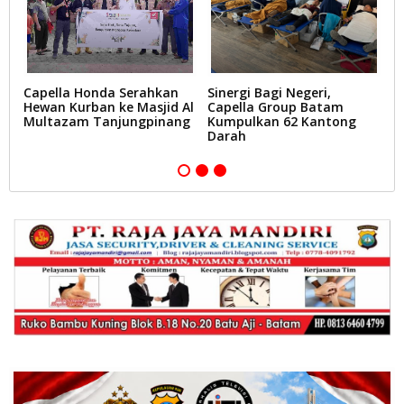
t
Capella Honda Serahkan
Sinergi Bagi Negeri,
C
Hewan Kurban ke Masjid Al
Capella Group Batam
2
Multazam Tanjungpinang
Kumpulkan 62 Kantong
B
Darah
L
T