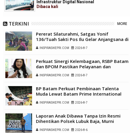
Infrastruktur Digital Nasional
Dibaca
kali
TERKINI
MORE
Pererat Silaturahmi, Satgas Yonif
136/Tuah Sakti Pos Ilu Gelar Anjangsana di
Kampung Alukme
INSPIRASIKEPRI.COM
2026-8-7
Perkuat Sinergi Kelembagaan, RSBP Batam
dan BPOM Pastikan Pelayanan dan
Ketersediaan Obat Aman
INSPIRASIKEPRI.COM
2026-8-7
BP Batam Perkuat Pembinaan Talenta
Muda Lewat Batam Prime International
Grassroot Football Festival 2026
INSPIRASIKEPRI.COM
2026-8-7
Laporan Anak Dibawa Tanpa Izin Resmi
Dihentikan Polsek Lubuk Baja, Murni
Sengketa Hak Asuh
INSPIRASIKEPRI.COM
2026-8-6