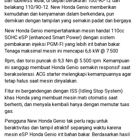
ban tubeless lebar, di depan berukuran 100/90-12 dan
belakang 110/90-12. New Honda Genio memberikan
kemudahan dan kenyamanan dalam berkendara, pun
demikian dengan tampilan yang semakin padat dan bergaya.
New Honda Genio mempertahankan mesin handal 110cc
SOHC eSP (enhanced Smart Power) dengan sistem
pembakaran injeksi PGM-FI yang lebih irit bahan bakar.
Tenaga maksimal mesin ini mencapai 6,6 kW @ 7.500
Rpm, dan torsi puncak di 9,3 Nm @ 5.500 rpm. Kemampuan
ini sanggup membuat Honda Genio semakin responsif saat
berakselerasi. ACG starter melengkapi kemampuannya agar
tetap halus saat mesin dinyalakan.
Fitur ini bergandengan dengan ISS (Idling Stop System)
khas Honda yang membuat mesin mati otomatis saat
berhenti, dan menyala kembali hanya dengan memutar tuas
gas.
Pengguna New Honda Genio tak perlu ragu untuk
beraktivitas dan tampil atraktif sepanjang waktu karena
mesin eSP Honda Genio irit bahan bakar. Berdasarkan hasil