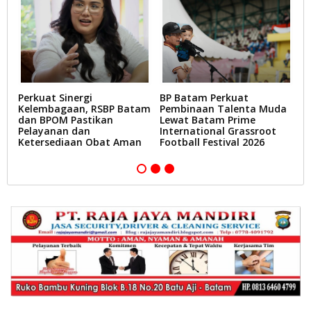
Perkuat Sinergi
BP Batam Perkuat
L
Kelembagaan, RSBP Batam
Pembinaan Talenta Muda
T
dan BPOM Pastikan
Lewat Batam Prime
D
Pelayanan dan
International Grassroot
B
Ketersediaan Obat Aman
Football Festival 2026
A