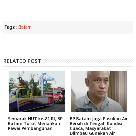
Tags :
Batam
RELATED POST
Semarak HUT ke-81 RI, BP
BP Batam Jaga Pasokan Air
P
Batam Turut Meriahkan
Bersih di Tengah Kondisi
B
Pawai Pembangunan
Cuaca, Masyarakat
M
k
Diimbau Gunakan Air
B