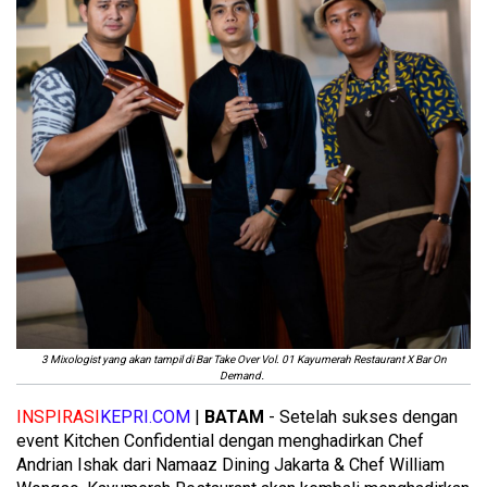
3 Mixologist yang akan tampil di Bar Take Over Vol. 01 Kayumerah Restaurant X Bar On
.
Demand
INSPIRASI
KEPRI.COM
|
BATAM
- Setelah sukses dengan
event Kitchen Confidential dengan menghadirkan Chef
Andrian Ishak dari Namaaz Dining Jakarta & Chef William