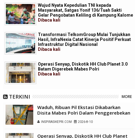
Wujud Nyata Kepedulian TNI kepada
Masyarakat, Satgas Yonif 136/Tuah Sakti
Gelar Pengobatan Keliling di Kampung Kalome
Dibaca
kali
Transformasi TelkomGroup Mulai Tunjukkan
Hasil, InfraNexia Catat Kinerja Positif Perkuat
Infrastruktur Digital Nasional
Dibaca
kali
Operasi Senyap, Diskotik HH Club Planet 3.0
Batam Digerebek Mabes Polri
Dibaca
kali
TERKINI
MORE
Waduh, Ribuan Pil Ekstasi Dikabarkan
Disita Mabes Polri Dalam Penggerebekan
HH Club Batam
INSPIRASIKEPRI.COM
2026-8-10
Operasi Senyap, Diskotik HH Club Planet