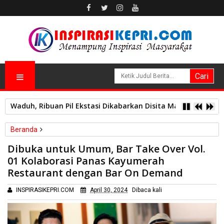
Waduh, Ribuan Pil Ekstasi Dikabarkan Disita Mabes Polri 
Beranda
Batam
Dibuka untuk Umum, Bar Take Over Vol.
Dibuka untuk Umum, Bar Take Over Vol. 01 Kolaborasi Panas
01 Kolaborasi Panas Kayumerah
Kayumerah Restaurant dengan Bar On Demand
Restaurant dengan Bar On Demand
INSPIRASIKEPRI.COM
April 30, 2024
Dibaca
kali