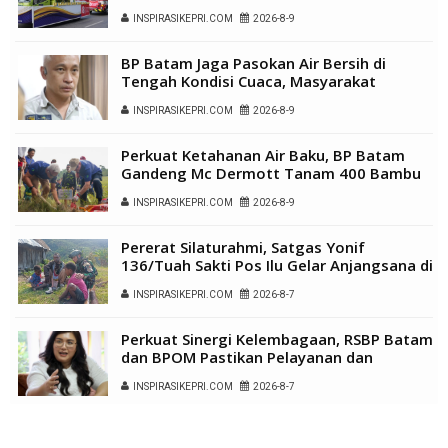
INSPIRASIKEPRI.COM
2026-8-9
BP Batam Jaga Pasokan Air Bersih di
Tengah Kondisi Cuaca, Masyarakat
Diimbau Gunakan Air Secara Bijak
INSPIRASIKEPRI.COM
2026-8-9
Perkuat Ketahanan Air Baku, BP Batam
Gandeng Mc Dermott Tanam 400 Bambu
Betung di Bendungan Sei Nongsa
INSPIRASIKEPRI.COM
2026-8-9
Pererat Silaturahmi, Satgas Yonif
136/Tuah Sakti Pos Ilu Gelar Anjangsana di
Kampung Alukme
INSPIRASIKEPRI.COM
2026-8-7
Perkuat Sinergi Kelembagaan, RSBP Batam
dan BPOM Pastikan Pelayanan dan
Ketersediaan Obat Aman
INSPIRASIKEPRI.COM
2026-8-7