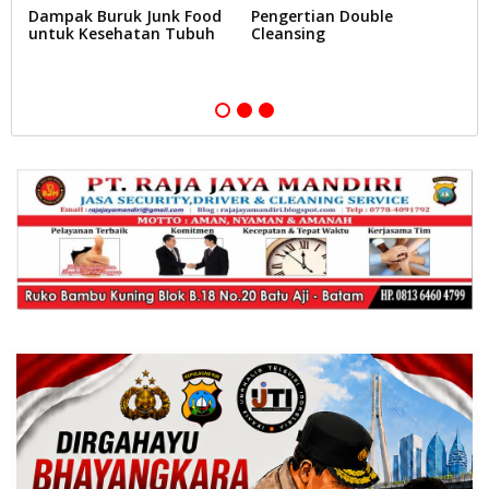
Dampak Buruk Junk Food
Pengertian Double
G
untuk Kesehatan Tubuh
Cleansing
B
B