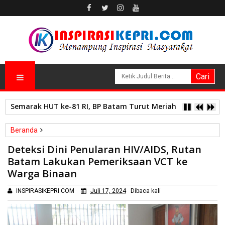
Semarak HUT ke-81 RI, BP Batam Turut Meriahkan Pawai 
Beranda
Kesehatan
Deteksi Dini Penularan HIV/AIDS, Rutan
Deteksi Dini Penularan HIV/AIDS, Rutan Batam Lakukan
Batam Lakukan Pemeriksaan VCT ke
Pemeriksaan VCT ke Warga Binaan
Warga Binaan
INSPIRASIKEPRI.COM
Juli 17, 2024
Dibaca
kali