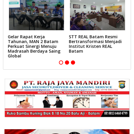
Gelar Rapat Kerja
STT REAL Batam Resmi
T
Tahunan, MAN 2 Batam
Bertransformasi Menjadi
B
Perkuat Sinergi Menuju
Institut Kristen REAL
R
Madrasah Berdaya Saing
Batam
K
Global
P