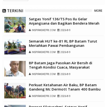
TERKINI
MORE
Satgas Yonif 136/TS Pos Ilu Gelar
Anjangsana dan Bagikan Bendera Merah
Putih di Kampung Lambo
INSPIRASIKEPRI.COM
2026-8-9
Semarak HUT ke-81 RI, BP Batam Turut
Meriahkan Pawai Pembangunan
INSPIRASIKEPRI.COM
2026-8-9
BP Batam Jaga Pasokan Air Bersih di
Tengah Kondisi Cuaca, Masyarakat
Diimbau Gunakan Air Secara Bijak
INSPIRASIKEPRI.COM
2026-8-9
Perkuat Ketahanan Air Baku, BP Batam
Gandeng Mc Dermott Tanam 400 Bambu
Betung di Bendungan Sei Nongsa
INSPIRASIKEPRI.COM
2026-8-9
Pererat Silaturahmi, Satgas Yonif