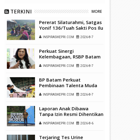
TERKINI
MORE
Pererat Silaturahmi, Satgas
Yonif 136/Tuah Sakti Pos Ilu
Gelar Anjangsana di
INSPIRASIKEPRI.COM
2026-8-7
Kampung Alukme
Perkuat Sinergi
Kelembagaan, RSBP Batam
dan BPOM Pastikan
INSPIRASIKEPRI.COM
2026-8-7
Pelayanan dan
Ketersediaan Obat Aman
BP Batam Perkuat
Pembinaan Talenta Muda
Lewat Batam Prime
INSPIRASIKEPRI.COM
2026-8-7
International Grassroot
Football Festival 2026
Laporan Anak Dibawa
Tanpa Izin Resmi Dihentikan
olsek Batu Aji Kecolongan, Zeus
Penyelewengan BBM Subsidi 
Polsek Lubuk Baja, Murni
8 Diduga Kuat Suguhkan Praktik
SPBU Temiang Diduga Kuat
INSPIRASIKEPRI.COM
2026-8-6
Sengketa Hak Asuh
udi Berkedok Permainan Anak
Libatkan Oknum Petugas, Is
Tarif Rp 2 Ribu per Jeriken
Mencuat
Terjaring Tes Urine