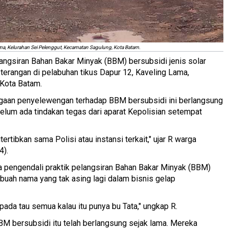
ama, Kelurahan Sei Pelenggut, Kecamatan Sagulung, Kota Batam.
langsiran Bahan Bakar Minyak (BBM) bersubsidi jenis solar
-terangan di pelabuhan tikus Dapur 12, Kaveling Lama,
 Kota Batam.
dugaan penyelewengan terhadap BBM bersubsidi ini berlangsung
elum ada tindakan tegas dari aparat Kepolisian setempat
rtibkan sama Polisi atau instansi terkait," ujar R warga
4).
a pengendali praktik pelangsiran Bahan Bakar Minyak (BBM)
sebuah nama yang tak asing lagi dalam bisnis gelap
pada tau semua kalau itu punya bu Tata," ungkap R.
BBM bersubsidi itu telah berlangsung sejak lama. Mereka