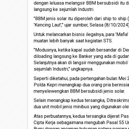
dengan leluasa melangsir BBM bersubsidi itu da
langsung ke sejumlah Industri.
"BBM jenis solar itu diperoleh dari ship to ship 
'Kencing Laut'," ujar sumber, Selasa (8/10/2024)
Untuk melancarkan bisnis ilegalnya, para 'Mafi
muatan lebih banyak saat kegiatan STS.
"Modusnya, ketika kapal sudah bersandar di Der
diloading langsung ke Banker yang ada di gud
Selanjutnya akan di langsir menggunakan mobil 
sejumlah Industri," ungkapnya.
Seperti diketahui, pada pertengahan bulan Mei 
Polda Kepri menangkap dua orang pria berinisia
menyelewengkan BBM bersubsidi jenis solar.
Selain menangkap kedua tersangka, Ditreskrims
dua unit mobil jenis minibus yang digunakan ol
Atas perbuatannya, kedua tersangka dijerat P
Cipta Kerja sebagaimana mengubah Pasal 55 
Bumi dengan ancaman hukuman pidana penjara pal