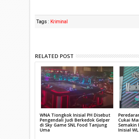
Tags :
Kriminal
RELATED POST
g Tetapkan 2
WNA Tiongkok Inisial PH Disebut
Peredara
iman PMI Ilegal
Pengendali Judi Berkedok Gelper
Cukai Ma
di Sky Game SNL Food Tanjung
Semakin 
Uma
Inisial W