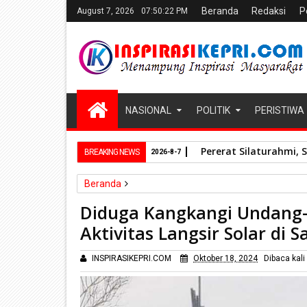
Beranda
Redaksi
P
August 7, 2026
07:50:23 PM
NASIONAL
POLITIK
PERISTIWA
Pererat Silaturahmi, 
BREAKING NEWS
2026-8-7
Beranda
Kriminal
Diduga Kangkangi Undang-
Diduga Kangkangi Undang-Undang Minyak dan Gas Bu
Aktivitas Langsir Solar di
INSPIRASIKEPRI.COM
Oktober 18, 2024
Dibaca
kali