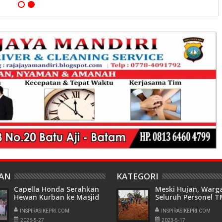
HAN
KATEGORI
Capella Honda Serahkan
Meski Hujan, Warg
Hewan Kurban ke Masjid
Seluruh Personel 
Al Multazam
Semangat Gotong
Tanjungpinang
INSPIRASIKEPRI.COM
Royong di Kavling 
INSPIRASIKEPRI.COM
Batam
2026-5-27
2023-5-17