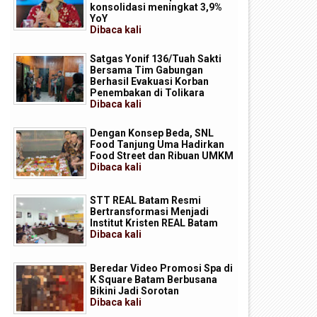
konsolidasi meningkat 3,9%
YoY
Dibaca
kali
Satgas Yonif 136/Tuah Sakti
Bersama Tim Gabungan
Berhasil Evakuasi Korban
Penembakan di Tolikara
Dibaca
kali
Dengan Konsep Beda, SNL
Food Tanjung Uma Hadirkan
Food Street dan Ribuan UMKM
Dibaca
kali
STT REAL Batam Resmi
Bertransformasi Menjadi
Institut Kristen REAL Batam
Dibaca
kali
Beredar Video Promosi Spa di
K Square Batam Berbusana
Bikini Jadi Sorotan
Dibaca
kali