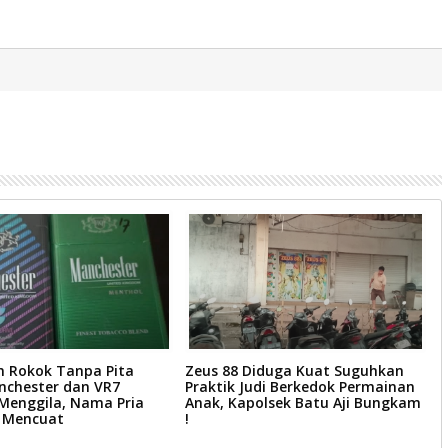
n Rokok Tanpa Pita
Zeus 88 Diduga Kuat Suguhkan
P
nchester dan VR7
Praktik Judi Berkedok Permainan
8
Menggila, Nama Pria
Anak, Kapolsek Batu Aji Bungkam
J
L Mencuat
!