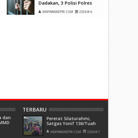
Dadakan, 3 Polisi Polres
Kepulauan Anambas Positif
INSPIRASIKEPRI.COM
2026-8-6
Sabu
TERBARU
a dan
Pererat Silaturahmi,
TMMD
Satgas Yonif 136/Tuah
Sakti Pos Ilu Gelar
Seraya
Anjangsana di Kampung
INSPIRASIKEPRI.COM
2026-8-7