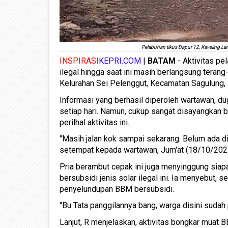
Pelabuhan tikus Dapur 12, Kaveling L
INSPIRASI
KEPRI.COM
|
BATAM
- Aktivitas pe
ilegal hingga saat ini masih berlangsung terang
Kelurahan Sei Pelenggut, Kecamatan Sagulung,
Informasi yang berhasil diperoleh wartawan, 
setiap hari. Namun, cukup sangat disayangkan b
perilhal aktivitas ini.
"Masih jalan kok sampai sekarang. Belum ada dite
setempat kepada wartawan, Jum'at (18/10/202
Pria berambut cepak ini juga menyinggung siap
bersubsidi jenis solar ilegal ini. Ia menyebut, 
penyelundupan BBM bersubsidi.
"Bu Tata panggilannya bang, warga disini sudah 
Lanjut, R menjelaskan, aktivitas bongkar muat 