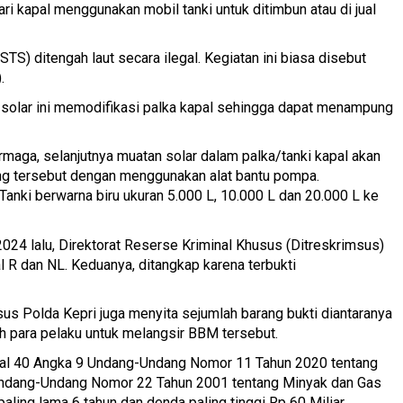
ri kapal menggunakan mobil tanki untuk ditimbun atau di jual
(STS) ditengah laut secara ilegal. Kegiatan ini biasa disebut
.
a' solar ini memodifikasi palka kapal sehingga dapat menampung
maga, selanjutnya muatan solar dalam palka/tanki kapal akan
ang tersebut dengan menggunakan alat bantu pompa.
Tanki berwarna biru ukuran 5.000 L, 10.000 L dan 20.000 L ke
2024 lalu, Direktorat Reserse Kriminal Khusus (Ditreskrimsus)
l R dan NL. Keduanya, ditangkap karena terbukti
us Polda Kepri juga menyita sejumlah barang bukti diantaranya
eh para pelaku untuk melangsir BBM tersebut.
asal 40 Angka 9 Undang-Undang Nomor 11 Tahun 2020 tentang
Undang-Undang Nomor 22 Tahun 2001 tentang Minyak dan Gas
ing lama 6 tahun dan denda paling tinggi Rp 60 Miliar.