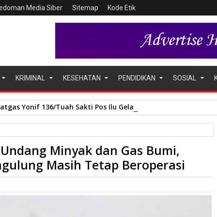
edoman Media Siber
Sitemap
Kode Etik
KRIMINAL
KESEHATAN
PENDIDIKAN
SOSIAL
Satgas Yonif 136/Tuah Sakti Pos Ilu Gelar Anjangsana di Kampu
Undang Minyak dan Gas Bumi,
mi, Aktivitas Langsir Solar di Sagulung Masih Tetap Beroperasi
 Sagulung Masih Tetap Beroperasi