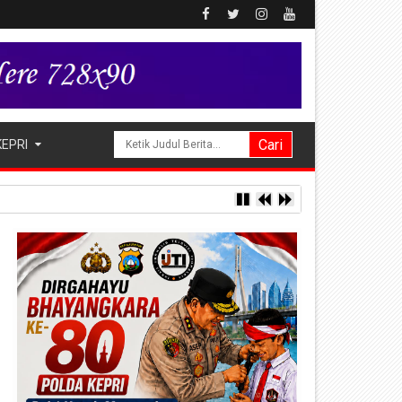
KEPRI
ng Alukme