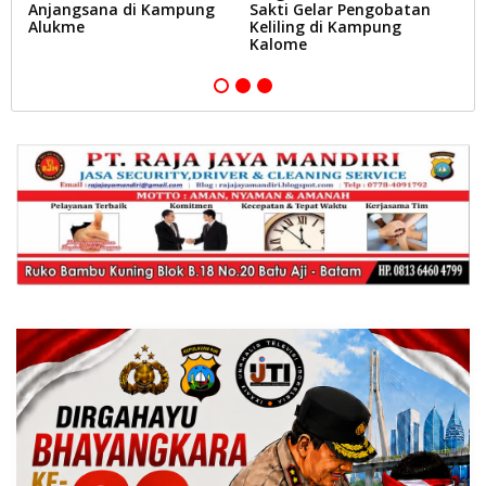
Anjangsana di Kampung
Sakti Gelar Pengobatan
I
Alukme
Keliling di Kampung
Po
Kalome
In
N