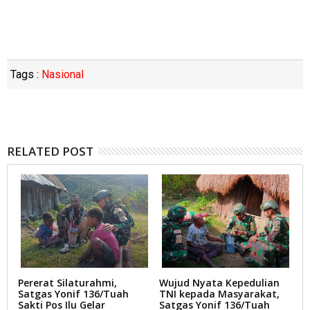
Tags :
Nasional
RELATED POST
Pererat Silaturahmi,
Wujud Nyata Kepedulian
T
Satgas Yonif 136/Tuah
TNI kepada Masyarakat,
T
Sakti Pos Ilu Gelar
Satgas Yonif 136/Tuah
T