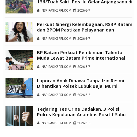
136/Tuah Sakti Pos Ilu Gelar Anjangsana di
Kampung Alukme
INSPIRASIKEPRI.COM
2026-8-7
Perkuat Sinergi Kelembagaan, RSBP Batam
dan BPOM Pastikan Pelayanan dan
Ketersediaan Obat Aman
INSPIRASIKEPRI.COM
2026-8-7
BP Batam Perkuat Pembinaan Talenta
Muda Lewat Batam Prime International
Grassroot Football Festival 2026
INSPIRASIKEPRI.COM
2026-8-7
Laporan Anak Dibawa Tanpa Izin Resmi
Dihentikan Polsek Lubuk Baja, Murni
Sengketa Hak Asuh
INSPIRASIKEPRI.COM
2026-8-6
Terjaring Tes Urine Dadakan, 3 Polisi
Polres Kepulauan Anambas Positif Sabu
INSPIRASIKEPRI.COM
2026-8-6