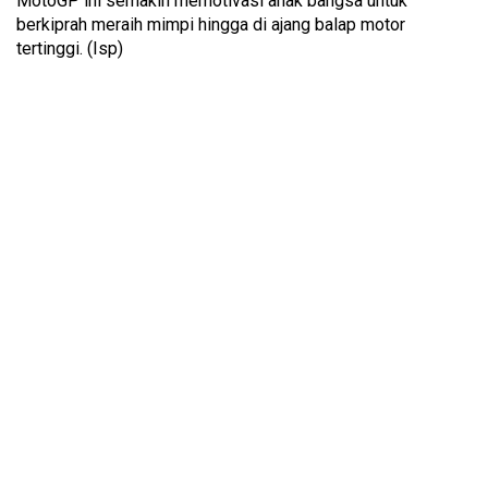
MotoGP ini semakin memotivasi anak bangsa untuk
berkiprah meraih mimpi hingga di ajang balap motor
tertinggi. (Isp)