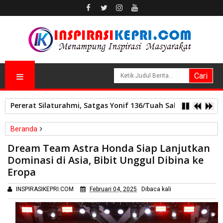
Pererat Silaturahmi, Satgas Yonif 136/Tuah Sakti Pos Ilu G
Beranda
Nasional
Dream Team Astra Honda Siap Lanjutkan
Dream Team Astra Honda Siap Lanjutkan Dominasi di Asia, Bibit
Dominasi di Asia, Bibit Unggul Dibina ke
Unggul Dibina ke Eropa
Eropa
INSPIRASIKEPRI.COM
Februari 04, 2025
Dibaca
kali