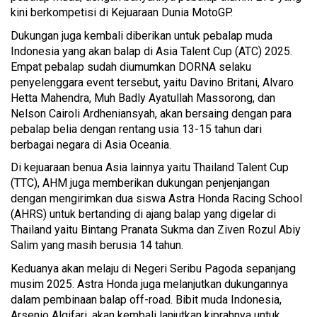
kini berkompetisi di Kejuaraan Dunia MotoGP.
Dukungan juga kembali diberikan untuk pebalap muda
Indonesia yang akan balap di Asia Talent Cup (ATC) 2025.
Empat pebalap sudah diumumkan DORNA selaku
penyelenggara event tersebut, yaitu Davino Britani, Alvaro
Hetta Mahendra, Muh Badly Ayatullah Massorong, dan
Nelson Cairoli Ardheniansyah, akan bersaing dengan para
pebalap belia dengan rentang usia 13-15 tahun dari
berbagai negara di Asia Oceania.
Di kejuaraan benua Asia lainnya yaitu Thailand Talent Cup
(TTC), AHM juga memberikan dukungan penjenjangan
dengan mengirimkan dua siswa Astra Honda Racing School
(AHRS) untuk bertanding di ajang balap yang digelar di
Thailand yaitu Bintang Pranata Sukma dan Ziven Rozul Abiy
Salim yang masih berusia 14 tahun.
Keduanya akan melaju di Negeri Seribu Pagoda sepanjang
musim 2025. Astra Honda juga melanjutkan dukungannya
dalam pembinaan balap off-road. Bibit muda Indonesia,
Arsenio Algifari, akan kembali lanjutkan kiprahnya untuk