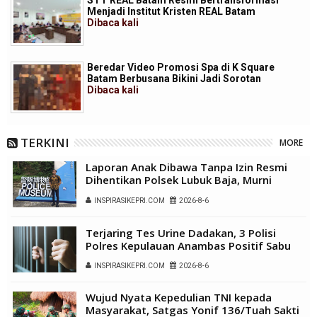
STT REAL Batam Resmi Bertransformasi
Menjadi Institut Kristen REAL Batam
Dibaca
kali
Beredar Video Promosi Spa di K Square
Batam Berbusana Bikini Jadi Sorotan
Dibaca
kali
TERKINI
MORE
Laporan Anak Dibawa Tanpa Izin Resmi
Dihentikan Polsek Lubuk Baja, Murni
Sengketa Hak Asuh
INSPIRASIKEPRI.COM
2026-8-6
Terjaring Tes Urine Dadakan, 3 Polisi
Polres Kepulauan Anambas Positif Sabu
INSPIRASIKEPRI.COM
2026-8-6
Wujud Nyata Kepedulian TNI kepada
Masyarakat, Satgas Yonif 136/Tuah Sakti