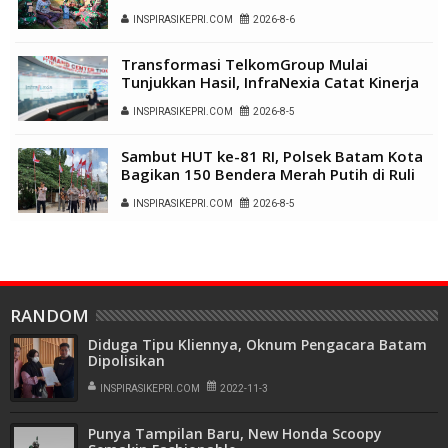
Gelar Pengobatan Keliling di Kampung
INSPIRASIKEPRI.COM
2026-8-6
Kalome
Transformasi TelkomGroup Mulai
Tunjukkan Hasil, InfraNexia Catat Kinerja
Positif Perkuat Infrastruktur Digital
INSPIRASIKEPRI.COM
2026-8-5
Nasional
Sambut HUT ke-81 RI, Polsek Batam Kota
Bagikan 150 Bendera Merah Putih di Ruli
Kampung Belian Perpat
INSPIRASIKEPRI.COM
2026-8-5
RANDOM
Diduga Tipu Kliennya, Oknum Pengacara Batam
Dipolisikan
INSPIRASIKEPRI.COM
2022-11-3
Punya Tampilan Baru, New Honda Scoopy