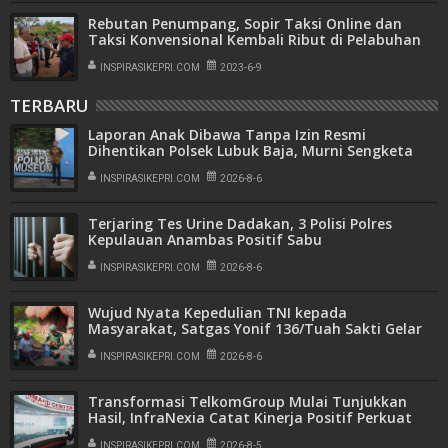
Rebutan Penumpang, Sopir Taksi Online dan
Taksi Konvensional Kembali Ribut di Pelabuhan
Punggur
INSPIRASIKEPRI.COM
2023-6-9
TERBARU
Laporan Anak Dibawa Tanpa Izin Resmi
Dihentikan Polsek Lubuk Baja, Murni Sengketa
Hak Asuh
INSPIRASIKEPRI.COM
2026-8-6
Terjaring Tes Urine Dadakan, 3 Polisi Polres
Kepulauan Anambas Positif Sabu
INSPIRASIKEPRI.COM
2026-8-6
Wujud Nyata Kepedulian TNI kepada
Masyarakat, Satgas Yonif 136/Tuah Sakti Gelar
Pengobatan Keliling di Kampung Kalome
INSPIRASIKEPRI.COM
2026-8-6
Transformasi TelkomGroup Mulai Tunjukkan
Hasil, InfraNexia Catat Kinerja Positif Perkuat
Infrastruktur Digital Nasional
INSPIRASIKEPRI.COM
2026-8-5