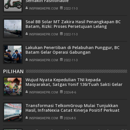
Semakin Fashionable
INSPIRASIKEPRI.COM
2022-11-3
Soal BB Solar MT Zakira Hasil Penangkapan BC
Batam, Rizki: Proses Persetujuan Lelang
INSPIRASIKEPRI.COM
2022-11-3
Lakukan Penertiban di Pelabuhan Punggur, BC
Batam Gelar Operasi Gabungan
INSPIRASIKEPRI.COM
2022-11-3
PILIHAN
Wujud Nyata Kepedulian TNI kepada
Masyarakat, Satgas Yonif 136/Tuah Sakti Gelar
Pengobatan Keliling di Kampung Kalome
INSPIRASIKEPRI.COM
2026-8-6
Transformasi TelkomGroup Mulai Tunjukkan
Hasil, InfraNexia Catat Kinerja Positif Perkuat
Infrastruktur Digital Nasional
INSPIRASIKEPRI.COM
2026-8-5