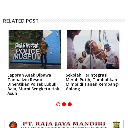
RELATED POST
Laporan Anak Dibawa
Sekolah Terintegrasi
R
Tanpa Izin Resmi
Merah Putih, Tumbuhkan
S
Dihentikan Polsek Lubuk
Mimpi di Tanah Rempang-
P
Baja, Murni Sengketa Hak
Galang
P
Asuh
B
P