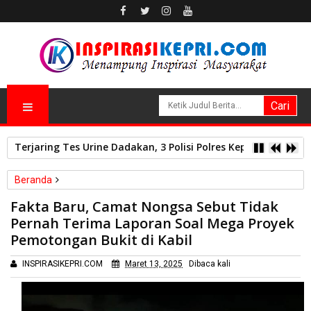
Terjaring Tes Urine Dadakan, 3 Polisi Polres Kepulauan Anam
Beranda
Batam
Fakta Baru, Camat Nongsa Sebut Tidak
Fakta Baru, Camat Nongsa Sebut Tidak Pernah Terima Laporan
Pernah Terima Laporan Soal Mega Proyek
Soal Mega Proyek Pemotongan Bukit di Kabil
Pemotongan Bukit di Kabil
INSPIRASIKEPRI.COM
Maret 13, 2025
Dibaca
kali