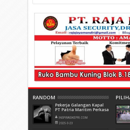
RANDOM
PILI
Pekerja Galangan Kapal
PT Patria Maritim Perkasa
Ditemukan Tewas, Polisi
Sebut Karena Sakit
INSPIRASIKEPRI.COM
2025-3-23