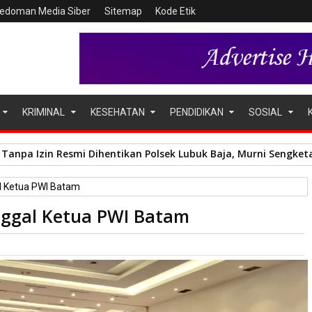
edoman Media Siber
Sitemap
Kode Etik
KRIMINAL
KESEHATAN
PENDIDIKAN
SOSIAL
Tanpa Izin Resmi Dihentikan Polsek Lubuk Baja, Murni Sengket
 Ketua PWI Batam
ggal Ketua PWI Batam