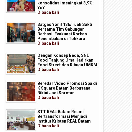
konsolidasi meningkat 3,9%
YoY
Dibaca
kali
Satgas Yonif 136/Tuah Sakti
Bersama Tim Gabungan
Berhasil Evakuasi Korban
Penembakan di Tolikara
Dibaca
kali
Dengan Konsep Beda, SNL
Food Tanjung Uma Hadirkan
Food Street dan Ribuan UMKM
Dibaca
kali
Beredar Video Promosi Spa di
K Square Batam Berbusana
Bikini Jadi Sorotan
Dibaca
kali
P Batam Perkuat Transformasi
Batam Masuk Daftar Daerah
STT REAL Batam Resmi
igital melalui Pengembangan
Terbaik untuk Investasi di
Bertransformasi Menjadi
uper Apps
Indonesia
Institut Kristen REAL Batam
Dibaca
kali