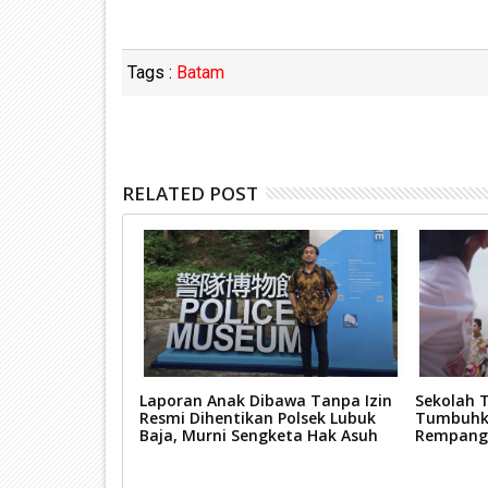
Tags :
Batam
RELATED POST
n Perbaikan
Laporan Anak Dibawa Tanpa Izin
Sekolah T
 Hadirkan Jalan
Resmi Dihentikan Polsek Lubuk
Tumbuhka
n, Pengguna
Baja, Murni Sengketa Hak Asuh
Rempang
i-hati