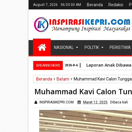
Beranda
Redaksi
P
August 7, 2026
06:03:01 AM
NASIONAL
POLITIK
PERISTIWA
Laporan Anak Dibawa 
BREAKING NEWS
2026-8-6
Beranda
Batam
Muhammad Kavi Calon Tunggal
Muhammad Kavi Calon Tun
INSPIRASIKEPRI.COM
Maret 12, 2025
Dibaca
kali