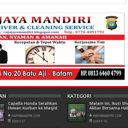
HAN
KATEGORI
Capella Honda Serahkan
Malam Ini, Ikuti S
Hewan Kurban ke Masjid
Akbar Bersama Ha
Al Multazam
Syech di Masjid Su
Tanjungpinang
INSPIRASIKEPRI.COM
Mahmud Riayat Sy
INSPIRASIKEPRI.COM
2026-5-27
2024-5-16