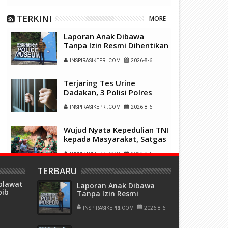
TERKINI
MORE
Laporan Anak Dibawa
Tanpa Izin Resmi Dihentikan
Polsek Lubuk Baja, Murni
INSPIRASIKEPRI.COM
2026-8-6
Sengketa Hak Asuh
Terjaring Tes Urine
Dadakan, 3 Polisi Polres
Kepulauan Anambas Positif
INSPIRASIKEPRI.COM
2026-8-6
Sabu
Wujud Nyata Kepedulian TNI
kepada Masyarakat, Satgas
Yonif 136/Tuah Sakti Gelar
INSPIRASIKEPRI.COM
2026-8-6
Pengobatan Keliling di
Kampung Kalome
TERBARU
Transformasi TelkomGroup
holawat
Mulai Tunjukkan Hasil,
Laporan Anak Dibawa
bib
Tanpa Izin Resmi
InfraNexia Catat Kinerja
ltan
Dihentikan Polsek Lubuk
INSPIRASIKEPRI.COM
2026-8-5
Positif Perkuat
ah
Baja, Murni Sengketa Hak
INSPIRASIKEPRI.COM
2026-8-6
Infrastruktur Digital
Asuh
Nasional
Sambut HUT ke-81 RI,