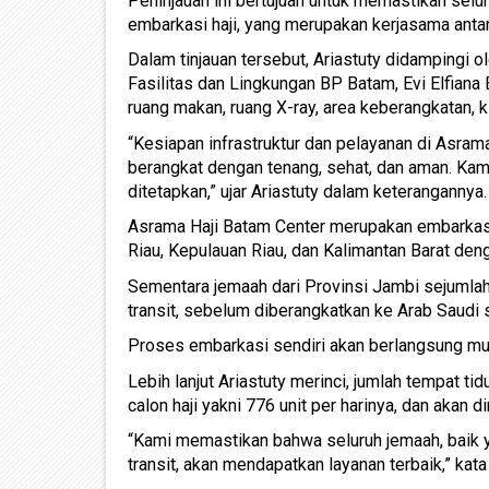
Peninjauan ini bertujuan untuk memastikan selu
embarkasi haji, yang merupakan kerjasama ant
Dalam tinjauan tersebut, Ariastuty didampingi
Fasilitas dan Lingkungan BP Batam, Evi Elfiana 
ruang makan, ruang X-ray, area keberangkatan, kli
“Kesiapan infrastruktur dan pelayanan di Asram
berangkat dengan tenang, sehat, dan aman. Kam
ditetapkan,” ujar Ariastuty dalam keterangannya.
Asrama Haji Batam Center merupakan embarkasi ut
Riau, Kepulauan Riau, dan Kalimantan Barat deng
Sementara jemaah dari Provinsi Jambi sejumla
transit, sebelum diberangkatkan ke Arab Saudi 
Proses embarkasi sendiri akan berlangsung mul
Lebih lanjut Ariastuty merinci, jumlah tempat t
calon haji yakni 776 unit per harinya, dan aka
“Kami memastikan bahwa seluruh jemaah, baik 
transit, akan mendapatkan layanan terbaik,” kata 