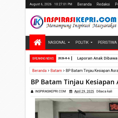
Beranda
Redaksi
P
August 6, 2026
10:27:02 PM
NASIONAL
POLITIK
PERISTIWA
Laporan Anak Dibawa 
BREAKING NEWS
2026-8-6
Beranda
Batam
BP Batam Tinjau Kesiapan Asra
BP Batam Tinjau Kesiapan 
INSPIRASIKEPRI.COM
April 29, 2025
Dibaca
kali