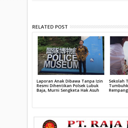
RELATED POST
n Perbaikan
Laporan Anak Dibawa Tanpa Izin
Sekolah T
 Hadirkan Jalan
Resmi Dihentikan Polsek Lubuk
Tumbuhka
n, Pengguna
Baja, Murni Sengketa Hak Asuh
Rempang
i-hati