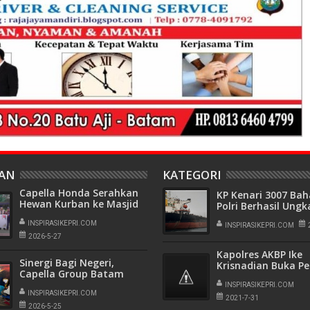
HAN
KATEGORI
Capella Honda Serahkan
KP Kenari 3007 Ba
Hewan Kurban ke Masjid
Polri Berhasil Ungk
Al Multazam
Aktivitas Bongkar
Tanjungpinang
INSPIRASIKEPRI.COM
Limbah B3 diduga I
INSPIRASIKEPRI.COM
2026-5-27
Cilegon Banten
Kapolres AKBP Ike
Sinergi Bagi Negeri,
Krisnadian Buka Pe
Capella Group Batam
Paskibraka Tingka
Kumpulkan 62 Kantong
Kabupaten Natun
INSPIRASIKEPRI.COM
Darah
INSPIRASIKEPRI.COM
2021-7-31
2026-5-25