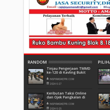
RANDOM
PILI
Tinjau Pengerjaan TMMD
ke-120 di Kavling Bukit
Pelita Indah Kabil,
Dandim 0316/Batam :
INSPIRASIKEPRI.COM
Kedepankan Humanis dan
2024-5-27
Kebersamaan
Keributan Taksi Online
dan Ojek Pangkalan di
Pelabuhan Punggur,
Polsek Nongsa Lakukan
INSPIRASIKEPRI.COM
Mediasi
2024-5-25