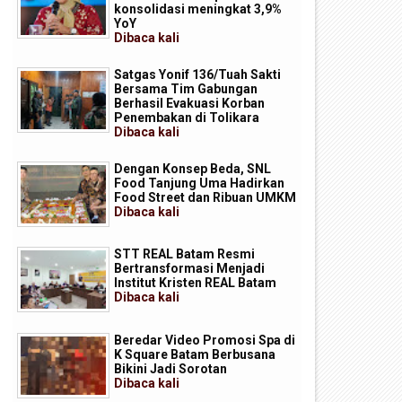
konsolidasi meningkat 3,9%
YoY
Dibaca
kali
Satgas Yonif 136/Tuah Sakti
Bersama Tim Gabungan
Berhasil Evakuasi Korban
Penembakan di Tolikara
Dibaca
kali
Dengan Konsep Beda, SNL
Food Tanjung Uma Hadirkan
Food Street dan Ribuan UMKM
Dibaca
kali
P Batam Perkuat Transformasi
Batam Masuk Daftar Daerah
STT REAL Batam Resmi
igital melalui Pengembangan
Terbaik untuk Investasi di
Bertransformasi Menjadi
uper Apps
Indonesia
Institut Kristen REAL Batam
Dibaca
kali
Beredar Video Promosi Spa di
K Square Batam Berbusana
Bikini Jadi Sorotan
Dibaca
kali