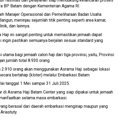
ruh fasilitas dan pelayanan siap mendukung kelancaran proses
ara BP Batam dengan Kementerian Agama RI.
 oleh Manajer Operasional dan Pemeliharaan Badan Usaha
Bangun, meninjau sejumlah titik penting seperti area kamar,
nik, dan lainnya.
a Haji ini sangat penting untuk memastikan jemaah dapat
i ingin pastikan semuanya berjalan sesuai standard yang
ama bagi jemaah calon haji dari tiga provinsi, yaitu, Provinsi
an jumlah total 8.930 orang.
h 2.910 orang akan menggunakan Asrama Haji sebagai lokasi
secara bertahap (kloter) melalui Embarkasi Batam.
ai tanggal 1 Mei sampai 31 Juli 2025.
idur di Asrama Haji Batam Center yang siap dipakai untuk jemaah
n dimanfaatkan selama masa embarkasi.
yang berasal dari daerah embarkasi menginap maupun yang
Ariastuty.