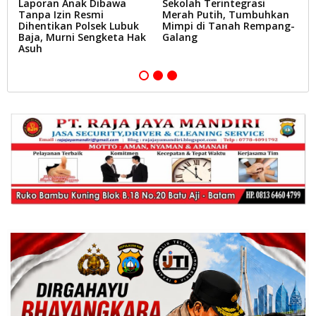
Laporan Anak Dibawa
Sekolah Terintegrasi
R
Tanpa Izin Resmi
Merah Putih, Tumbuhkan
S
Dihentikan Polsek Lubuk
Mimpi di Tanah Rempang-
P
Baja, Murni Sengketa Hak
Galang
P
Asuh
B
P