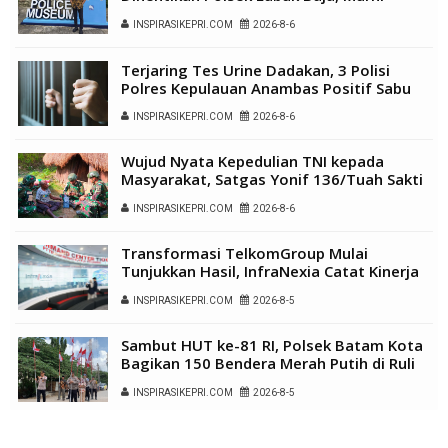
Sengketa Hak Asuh
INSPIRASIKEPRI.COM
2026-8-6
Terjaring Tes Urine Dadakan, 3 Polisi
Polres Kepulauan Anambas Positif Sabu
INSPIRASIKEPRI.COM
2026-8-6
Wujud Nyata Kepedulian TNI kepada
Masyarakat, Satgas Yonif 136/Tuah Sakti
Gelar Pengobatan Keliling di Kampung
INSPIRASIKEPRI.COM
2026-8-6
Kalome
Transformasi TelkomGroup Mulai
Tunjukkan Hasil, InfraNexia Catat Kinerja
Positif Perkuat Infrastruktur Digital
INSPIRASIKEPRI.COM
2026-8-5
Nasional
Sambut HUT ke-81 RI, Polsek Batam Kota
Bagikan 150 Bendera Merah Putih di Ruli
Kampung Belian Perpat
INSPIRASIKEPRI.COM
2026-8-5