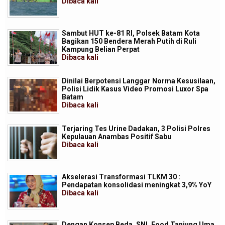
Dibaca
kali
Sambut HUT ke-81 RI, Polsek Batam Kota
Bagikan 150 Bendera Merah Putih di Ruli
Kampung Belian Perpat
Dibaca
kali
Dinilai Berpotensi Langgar Norma Kesusilaan,
Polisi Lidik Kasus Video Promosi Luxor Spa
Batam
Dibaca
kali
Terjaring Tes Urine Dadakan, 3 Polisi Polres
Kepulauan Anambas Positif Sabu
Dibaca
kali
Akselerasi Transformasi TLKM 30 :
Pendapatan konsolidasi meningkat 3,9% YoY
Dibaca
kali
Dengan Konsep Beda, SNL Food Tanjung Uma