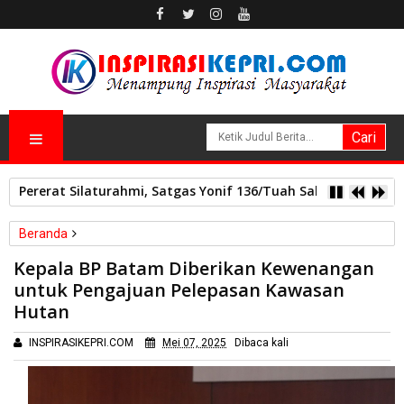
Pererat Silaturahmi, Satgas Yonif 136/Tuah Sakti Pos Ilu G
Beranda
Batam
Kepala BP Batam Diberikan Kewenangan
Kepala BP Batam Diberikan Kewenangan untuk Pengajuan
untuk Pengajuan Pelepasan Kawasan
Pelepasan Kawasan Hutan
Hutan
INSPIRASIKEPRI.COM
Mei 07, 2025
Dibaca
kali