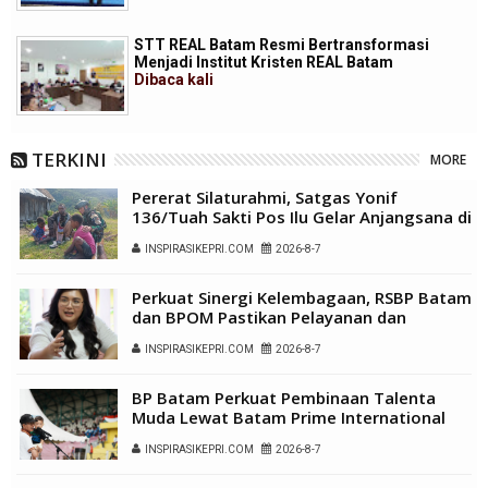
STT REAL Batam Resmi Bertransformasi
Menjadi Institut Kristen REAL Batam
Dibaca
kali
TERKINI
MORE
Pererat Silaturahmi, Satgas Yonif
136/Tuah Sakti Pos Ilu Gelar Anjangsana di
Kampung Alukme
INSPIRASIKEPRI.COM
2026-8-7
Perkuat Sinergi Kelembagaan, RSBP Batam
dan BPOM Pastikan Pelayanan dan
Ketersediaan Obat Aman
INSPIRASIKEPRI.COM
2026-8-7
BP Batam Perkuat Pembinaan Talenta
Muda Lewat Batam Prime International
Grassroot Football Festival 2026
INSPIRASIKEPRI.COM
2026-8-7