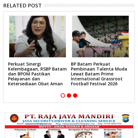
RELATED POST
Perkuat Sinergi
BP Batam Perkuat
L
Kelembagaan, RSBP Batam
Pembinaan Talenta Muda
T
dan BPOM Pastikan
Lewat Batam Prime
D
Pelayanan dan
International Grassroot
B
Ketersediaan Obat Aman
Football Festival 2026
A