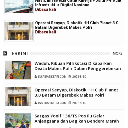
Hasil, InfraNexia Catat Kinerja Positif Perkuat
Infrastruktur Digital Nasional
Dibaca
kali
Operasi Senyap, Diskotik HH Club Planet 3.0
Batam Digerebek Mabes Polri
Dibaca
kali
TERKINI
MORE
Waduh, Ribuan Pil Ekstasi Dikabarkan
Disita Mabes Polri Dalam Penggerebekan
HH Club Batam
INSPIRASIKEPRI.COM
2026-8-10
Operasi Senyap, Diskotik HH Club Planet
3.0 Batam Digerebek Mabes Polri
INSPIRASIKEPRI.COM
2026-8-10
Satgas Yonif 136/TS Pos Ilu Gelar
Anjangsana dan Bagikan Bendera Merah
Putih di Kampung Lambo