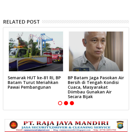
RELATED POST
Semarak HUT ke-81 RI, BP
BP Batam Jaga Pasokan Air
P
Batam Turut Meriahkan
Bersih di Tengah Kondisi
B
Pawai Pembangunan
Cuaca, Masyarakat
M
k
Diimbau Gunakan Air
B
Secara Bijak
B