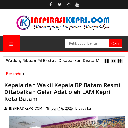
Operasi Senyap, Diskotik HH Club Planet 3.0 Batam Digerebe
Beranda
Batam
Kepala dan Wakil Kepala BP Batam Resmi
Kepala dan Wakil Kepala BP Batam Resmi Ditabalkan Gelar Adat
Ditabalkan Gelar Adat oleh LAM Kepri
oleh LAM Kepri Kota Batam
Kota Batam
INSPIRASIKEPRI.COM
Juni 16, 2025
Dibaca
kali