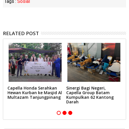
Tags :
Sosial
RELATED POST
t
Capella Honda Serahkan
Sinergi Bagi Negeri,
C
Hewan Kurban ke Masjid Al
Capella Group Batam
2
Multazam Tanjungpinang
Kumpulkan 62 Kantong
B
Darah
L
T