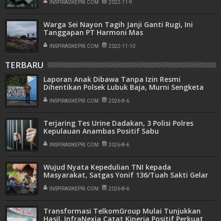
INSPIRASIKEPRI.COM
2022-11-9
Warga Sei Nayon Tagih Janji Ganti Rugi, Ini
Tanggapan PT Harmoni Mas
INSPIRASIKEPRI.COM
2022-11-10
TERBARU
Laporan Anak Dibawa Tanpa Izin Resmi
Dihentikan Polsek Lubuk Baja, Murni Sengketa
Hak Asuh
INSPIRASIKEPRI.COM
2026-8-6
Terjaring Tes Urine Dadakan, 3 Polisi Polres
Kepulauan Anambas Positif Sabu
INSPIRASIKEPRI.COM
2026-8-6
Wujud Nyata Kepedulian TNI kepada
Masyarakat, Satgas Yonif 136/Tuah Sakti Gelar
Pengobatan Keliling di Kampung Kalome
INSPIRASIKEPRI.COM
2026-8-6
Transformasi TelkomGroup Mulai Tunjukkan
Hasil, InfraNexia Catat Kinerja Positif Perkuat