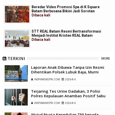
Beredar Video Promosi Spa di K Square
Batam Berbusana Bikini Jadi Sorotan
Dibaca
kali
STT REAL Batam Resmi Bertransformasi
Menjadi Institut Kristen REAL Batam
Dibaca
kali
TERKINI
MORE
Laporan Anak Dibawa Tanpa Izin Resmi
Dihentikan Polsek Lubuk Baja, Murni
Sengketa Hak Asuh
INSPIRASIKEPRI.COM
2026-8-6
Terjaring Tes Urine Dadakan, 3 Polisi
Polres Kepulauan Anambas Positif Sabu
INSPIRASIKEPRI.COM
2026-8-6
Wujud Nyata Kepedulian TNI kepada