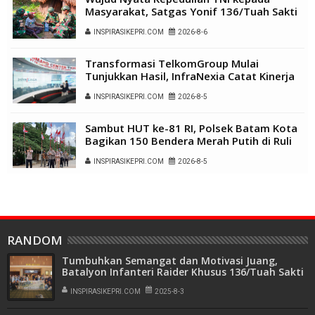
Masyarakat, Satgas Yonif 136/Tuah Sakti
Gelar Pengobatan Keliling di Kampung
INSPIRASIKEPRI.COM
2026-8-6
Kalome
Transformasi TelkomGroup Mulai
Tunjukkan Hasil, InfraNexia Catat Kinerja
Positif Perkuat Infrastruktur Digital
INSPIRASIKEPRI.COM
2026-8-5
Nasional
Sambut HUT ke-81 RI, Polsek Batam Kota
Bagikan 150 Bendera Merah Putih di Ruli
Kampung Belian Perpat
INSPIRASIKEPRI.COM
2026-8-5
RANDOM
Tumbuhkan Semangat dan Motivasi Juang,
Batalyon Infanteri Raider Khusus 136/Tuah Sakti
Nobar Film "Believe" di Batam
INSPIRASIKEPRI.COM
2025-8-3