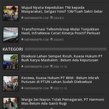
Wujud Nyata Kepedulian TNI kepada
Masyarakat, Satgas Yonif 136/Tuah Sakti Gelar
Pengobatan Keliling di Kampung Kalome
INSPIRASIKEPRI.COM
2026-8-6
Transformasi TelkomGroup Mulai Tunjukkan
Hasil, InfraNexia Catat Kinerja Positif Perkuat
Infrastruktur Digital Nasional
INSPIRASIKEPRI.COM
2026-8-5
KATEGORI
Eksekusi Lahan Sempat Ricuh, Kuasa Hukum PT
Budi Karya Mashalim : Belum Ada Keputusan
Inkrah di PTUN
INSPIRASIKEPRI.COM
2022-11-10
Kecewa, Kuasa Hukum PT BKM : Belum Inkrah
Putusan di PTUN Lahan Sudah Dieksekusi
INSPIRASIKEPRI.COM
2022-11-10
Warga Sei Nayon Tolak Pemagaran, PT Harmoni
Mas Belum Ada Ganti Rugi