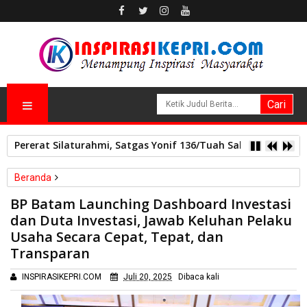
Pererat Silaturahmi, Satgas Yonif 136/Tuah Sakti Pos Ilu G
Beranda
Batam
BP Batam Launching Dashboard Investasi
BP Batam Launching Dashboard Investasi dan Duta Investasi,
dan Duta Investasi, Jawab Keluhan Pelaku
Jawab Keluhan Pelaku Usaha Secara Cepat, Tepat, dan
Usaha Secara Cepat, Tepat, dan
Transparan
Transparan
INSPIRASIKEPRI.COM
Juli 20, 2025
Dibaca
kali