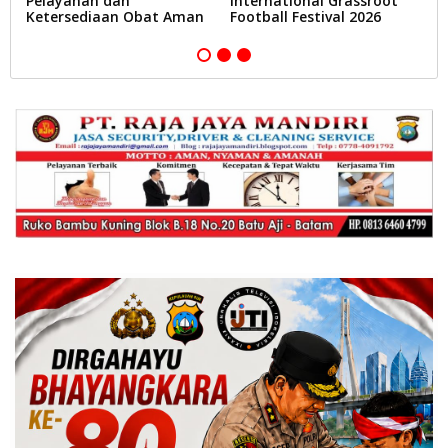
Pelayanan dan
International Grassroot
B
Ketersediaan Obat Aman
Football Festival 2026
A