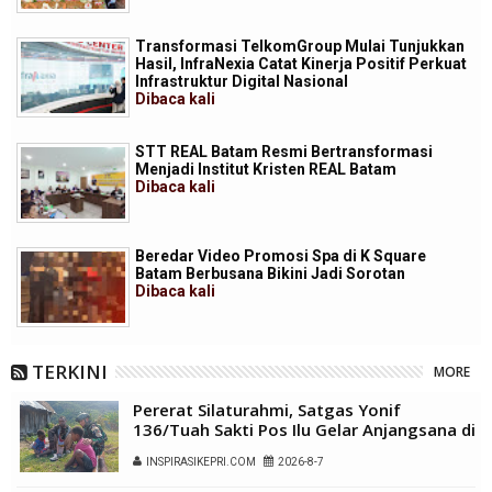
Transformasi TelkomGroup Mulai Tunjukkan
Hasil, InfraNexia Catat Kinerja Positif Perkuat
Infrastruktur Digital Nasional
Dibaca
kali
STT REAL Batam Resmi Bertransformasi
Menjadi Institut Kristen REAL Batam
Dibaca
kali
Beredar Video Promosi Spa di K Square
Batam Berbusana Bikini Jadi Sorotan
Dibaca
kali
TERKINI
MORE
Pererat Silaturahmi, Satgas Yonif
136/Tuah Sakti Pos Ilu Gelar Anjangsana di
Kampung Alukme
INSPIRASIKEPRI.COM
2026-8-7