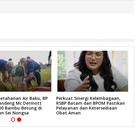
etahanan Air Baku, BP
Perkuat Sinergi Kelembagaan,
B
andeng Mc Dermott
RSBP Batam dan BPOM Pastikan
T
0 Bambu Betung di
Pelayanan dan Ketersediaan
P
n Sei Nongsa
Obat Aman
F