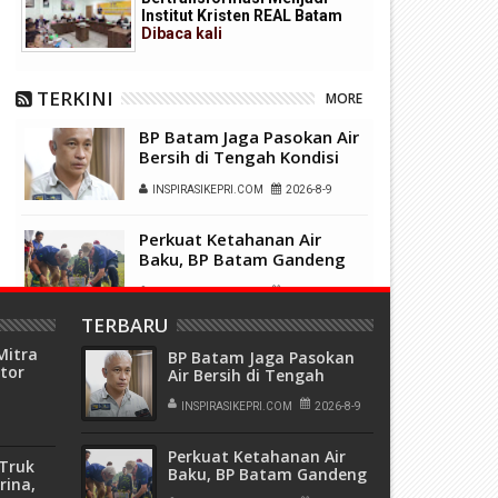
Institut Kristen REAL Batam
Dibaca
kali
TERKINI
MORE
BP Batam Jaga Pasokan Air
Bersih di Tengah Kondisi
Cuaca, Masyarakat Diimbau
INSPIRASIKEPRI.COM
2026-8-9
Gunakan Air Secara Bijak
Perkuat Ketahanan Air
Baku, BP Batam Gandeng
Mc Dermott Tanam 400
INSPIRASIKEPRI.COM
2026-8-9
Bambu Betung di
Bendungan Sei Nongsa
TERBARU
Pererat Silaturahmi, Satgas
Mitra
BP Batam Jaga Pasokan
Yonif 136/Tuah Sakti Pos Ilu
tor
Air Bersih di Tengah
Gelar Anjangsana di
ndi
Kondisi Cuaca,
INSPIRASIKEPRI.COM
2026-8-7
Kampung Alukme
Masyarakat Diimbau
INSPIRASIKEPRI.COM
2026-8-9
Paket
Gunakan Air Secara Bijak
Perkuat Sinergi
Perkuat Ketahanan Air
Kelembagaan, RSBP Batam
Truk
Baku, BP Batam Gandeng
dan BPOM Pastikan
rina,
Mc Dermott Tanam 400
INSPIRASIKEPRI.COM
2026-8-7