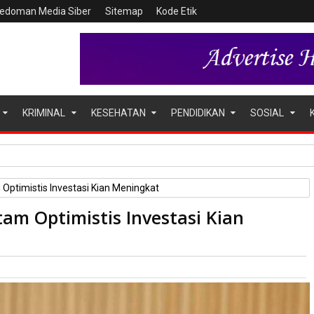
edoman Media Siber
Sitemap
Kode Etik
KRIMINAL
KESEHATAN
PENDIDIKAN
SOSIAL
ir Baku, BP Batam Gandeng Mc Dermott Tanam 400 Bambu Betu
ptimistis Investasi Kian Meningkat
am Optimistis Investasi Kian