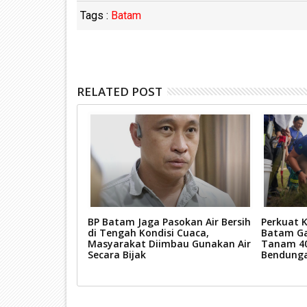
Tags :
Batam
RELATED POST
asi Merah Putih,
BP Batam Jaga Pasokan Air Bersih
Perkuat K
i di Tanah
di Tengah Kondisi Cuaca,
Batam G
Masyarakat Diimbau Gunakan Air
Tanam 40
Secara Bijak
Bendunga