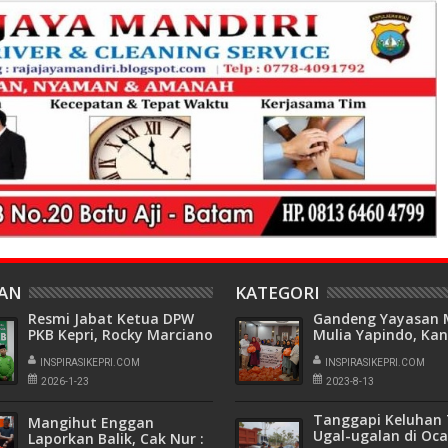
HAN
KATEGORI
Resmi Jabat Ketua DPW
Gandeng Yayasan 
PKB Kepri, Rocky Marciano
Mulia Yapindo, Kan
Bawole Pastikan PKB Beri
Hukum Law Firm A
Manfaat Nyata Bagi
INSPIRASIKEPRI.COM
Fadlan & Partners
INSPIRASIKEPRI.COM
Masyarakat
Salurkan Ratusan 
2026-1-23
2023-8-13
Sembako
Tanggapi Keluhan 
Mangihut Enggan
Ugal-ugalan di Oca
Laporkan Balik, Cak Nur :