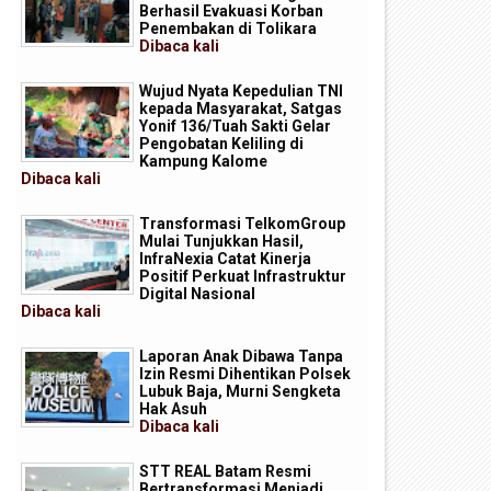
Berhasil Evakuasi Korban
Penembakan di Tolikara
Dibaca
kali
Wujud Nyata Kepedulian TNI
kepada Masyarakat, Satgas
Yonif 136/Tuah Sakti Gelar
Pengobatan Keliling di
Kampung Kalome
Dibaca
kali
Transformasi TelkomGroup
Mulai Tunjukkan Hasil,
InfraNexia Catat Kinerja
Positif Perkuat Infrastruktur
Digital Nasional
Dibaca
kali
P Batam Perkuat Pembinaan
Laporan Anak Dibawa Tanpa 
Laporan Anak Dibawa Tanpa
alenta Muda Lewat Batam
Resmi Dihentikan Polsek Lub
Izin Resmi Dihentikan Polsek
rime International Grassroot
Baja, Murni Sengketa Hak As
Lubuk Baja, Murni Sengketa
ootball Festival 2026
Hak Asuh
Dibaca
kali
STT REAL Batam Resmi
Bertransformasi Menjadi