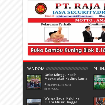
RANDOM
PILI
Gelar Minggu Kasih,
Masyarakat Kavling Lama
Sei Daun Minta Polsek Sei
Beduk Gencarkan Patroli
INSPIRASIKEPRI.COM
2023-9-24
Warga Sadai Keluhkan
Suara Musik Hingga