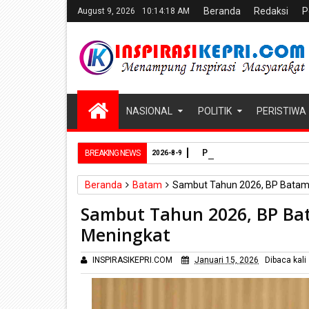
Beranda
Redaksi
P
August 9, 2026
10:14:19 AM
NASIONAL
POLITIK
PERISTIWA
Perkuat Ketahanan A
BREAKING NEWS
2026-8-9
Beranda
Batam
Sambut Tahun 2026, BP Batam O
Sambut Tahun 2026, BP Bat
Meningkat
INSPIRASIKEPRI.COM
Januari 15, 2026
Dibaca
kali