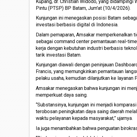
Kupang, dr. Christian Widodo, yang didampingi 
Pintu (PTSP) BP Batam, Jum'at (10/4/2026).
Kunjungan ini menegaskan posisi Batam sebagai 
investasi berbasis digital di Indonesia.
Dalam pemaparan, Amsakar memperkenalkan tig
sebagai command center pemantauan real-time
kerja dengan kebutuhan industri berbasis tekno
tarik investasi Batam.
Kunjungan diawali dengan peninjauan Dashboard
Francis, yang memungkinkan pemantauan langsu
pelaku usaha, kemudian dilanjutkan ke layanan 
Amsakar menegaskan bahwa kunjungan ini menja
memperkuat daya saing.
“Substansinya, kunjungan ini menjadi komparas
terobosan peningkatan daya saing daerah melalu
waktu pelayanan kepada masyarakat,” ujarnya.
Ia juga menambahkan bahwa penguatan birokras