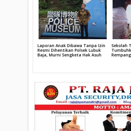
n Perbaikan
Laporan Anak Dibawa Tanpa Izin
Sekolah T
 Hadirkan Jalan
Resmi Dihentikan Polsek Lubuk
Tumbuhka
n, Pengguna
Baja, Murni Sengketa Hak Asuh
Rempang
i-hati