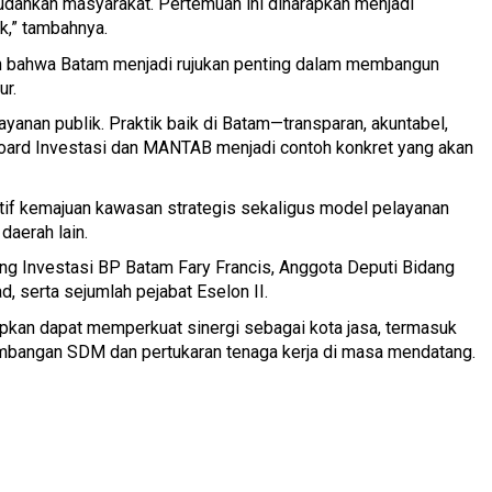
mudahkan masyarakat. Pertemuan ini diharapkan menjadi
ik,” tambahnya.
n bahwa Batam menjadi rujukan penting dalam membangun
ur.
yanan publik. Praktik baik di Batam—transparan, akuntabel,
board Investasi dan MANTAB menjadi contoh konkret yang akan
otif kemajuan kawasan strategis sekaligus model pelayanan
 daerah lain.
dang Investasi BP Batam Fary Francis, Anggota Deputi Bidang
, serta sejumlah pejabat Eselon II.
apkan dapat memperkuat sinergi sebagai kota jasa, termasuk
mbangan SDM dan pertukaran tenaga kerja di masa mendatang.