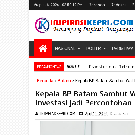
Beranda
Redaksi
P
August 6, 2026
02:50:20 PM
NASIONAL
POLITIK
PERISTIWA
Transformasi TelkomGr
BREAKING NEWS
2026-8-5
Beranda
Batam
Kepala BP Batam Sambut Wali K
Kepala BP Batam Sambut W
Investasi Jadi Percontohan
INSPIRASIKEPRI.COM
April 11, 2026
Dibaca
kali