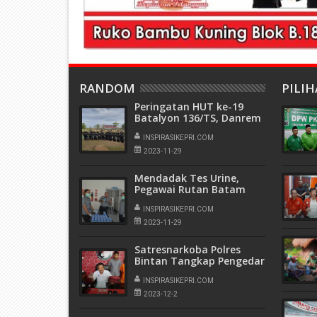
RANDOM
PILI
Peringatan HUT ke-19
Batalyon 136/TS, Danrem
Berpesan Perkuat
Sinergitas Jangan Mudah
INSPIRASIKEPRI.COM
Terprovokasi
2023-11-29
Mendadak Tes Urine,
Pegawai Rutan Batam
Bersih Dari Narkoba
INSPIRASIKEPRI.COM
2023-11-29
Satresnarkoba Polres
Bintan Tangkap Pengedar
Sabu, Polisi Sita Barang
Bukti 6 Gram Narkotika
INSPIRASIKEPRI.COM
2023-12-2