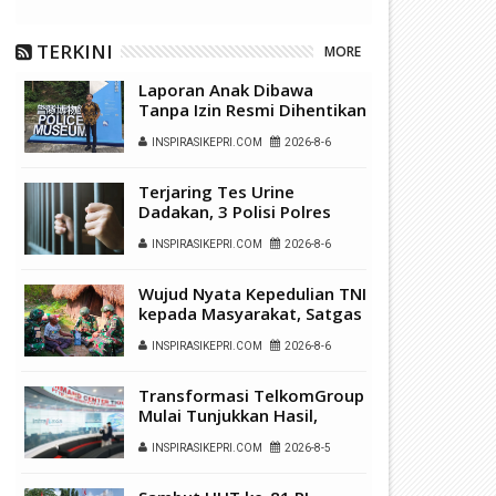
TERKINI
MORE
Laporan Anak Dibawa
Tanpa Izin Resmi Dihentikan
Polsek Lubuk Baja, Murni
INSPIRASIKEPRI.COM
2026-8-6
Sengketa Hak Asuh
P Batam Perkuat Transformasi
Batam Masuk Daftar Daerah
igital melalui Pengembangan
Terbaik untuk Investasi di
Terjaring Tes Urine
uper Apps
Indonesia
Dadakan, 3 Polisi Polres
Kepulauan Anambas Positif
INSPIRASIKEPRI.COM
2026-8-6
Sabu
Wujud Nyata Kepedulian TNI
kepada Masyarakat, Satgas
Yonif 136/Tuah Sakti Gelar
INSPIRASIKEPRI.COM
2026-8-6
Pengobatan Keliling di
Kampung Kalome
Transformasi TelkomGroup
Mulai Tunjukkan Hasil,
InfraNexia Catat Kinerja
INSPIRASIKEPRI.COM
2026-8-5
Positif Perkuat
Infrastruktur Digital
Nasional