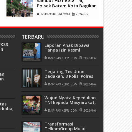
Sambut HUT ke-81 RI,
Polsek Batam Kota Bagikan
150 Bendera Merah Putih di
INSPIRASIKEPRI.COM
2026-8-5
Ruli Kampung Belian Perpat
TERBARU
PKSS
Laporan Anak Dibawa
un
Tanpa Izin Resmi
Dihentikan Polsek Lubuk
Baja, Murni Sengketa Hak
INSPIRASIKEPRI.COM
2026-8-6
Asuh
Terjaring Tes Urine
an
Dadakan, 3 Polisi Polres
an
Kepulauan Anambas
Positif Sabu
INSPIRASIKEPRI.COM
2026-8-6
 Razia
Wujud Nyata Kepedulian
TNI kepada Masyarakat,
tas
Satgas Yonif 136/Tuah
rkoba,
Sakti Gelar Pengobatan
INSPIRASIKEPRI.COM
2026-8-6
njungi
Keliling di Kampung
Kalome
Transformasi
TelkomGroup Mulai