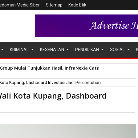
edoman Media Siber
Sitemap
Kode Etik
KRIMINAL
KESEHATAN
PENDIDIKAN
SOSIAL
oup Mulai Tunjukkan Hasil, InfraNexia Catat Kinerja Positif Pe
ota Kupang, Dashboard Investasi Jadi Percontohan
ali Kota Kupang, Dashboard