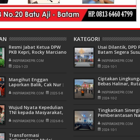
HAN
KATEGORI
Resmi Jabat Ketua DPW
Usai Dilantik, DPD 
PKB Kepri, Rocky Marciano
Batam Segera Sus
Bawole Pastikan PKB Beri
Program Kerja
Manfaat Nyata Bagi
INSPIRASIKEPRI.COM
INSPIRASIKEPRI.COM
Masyarakat
2026-1-23
2024-10-1
Ciptakan Lingkung
Mangihut Enggan
Bebas Halinar, Rut
Laporkan Balik, Cak Nur :
Batam Musnahkan
Kalau Tidak Bersalah
Barang Bukti Hasil
INSPIRASIKEPRI.COM
Kenapa Damai dan Cabut
INSPIRASIKEPRI.COM
2025-5-8
Laporan
2024-10-2
Wujud Nyata Kepedulian
Tingkatkan Sinergi
TNI kepada Masyarakat,
Pemberantasan Na
Satgas Yonif 136/Tuah
Karutan Batam Ku
Sakti Gelar Pengobatan
INSPIRASIKEPRI.COM
2026-8-6
BNNP Kepri
INSPIRASIKEPRI.COM
Keliling di Kampung
2024-10-1
Kalome
Transformasi