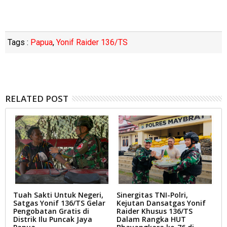
Tags :
Papua
,
Yonif Raider 136/TS
RELATED POST
Tuah Sakti Untuk Negeri,
Sinergitas TNI-Polri,
A
Satgas Yonif 136/TS Gelar
Kejutan Dansatgas Yonif
D
Pengobatan Gratis di
Raider Khusus 136/TS
K
Distrik Ilu Puncak Jaya
Dalam Rangka HUT
F