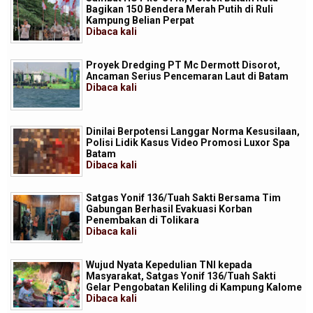
Bagikan 150 Bendera Merah Putih di Ruli
Kampung Belian Perpat
Dibaca
kali
Proyek Dredging PT Mc Dermott Disorot,
Ancaman Serius Pencemaran Laut di Batam
Dibaca
kali
Dinilai Berpotensi Langgar Norma Kesusilaan,
Polisi Lidik Kasus Video Promosi Luxor Spa
Batam
Dibaca
kali
Satgas Yonif 136/Tuah Sakti Bersama Tim
Gabungan Berhasil Evakuasi Korban
Penembakan di Tolikara
Dibaca
kali
Wujud Nyata Kepedulian TNI kepada
Masyarakat, Satgas Yonif 136/Tuah Sakti
Gelar Pengobatan Keliling di Kampung Kalome
Dibaca
kali