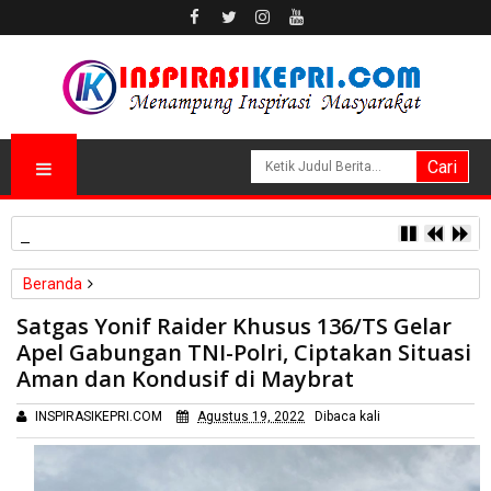
Perkuat Ketahanan Air Baku, BP Batam Gandeng Mc Dermo
Beranda
Papua
Yonif Raider 136/TS
Satgas Yonif Raider Khusus 136/TS Gelar
Satgas Yonif Raider Khusus 136/TS Gelar Apel Gabungan TNI-
Apel Gabungan TNI-Polri, Ciptakan Situasi
Polri, Ciptakan Situasi Aman dan Kondusif di Maybrat
Aman dan Kondusif di Maybrat
INSPIRASIKEPRI.COM
Agustus 19, 2022
Dibaca
kali