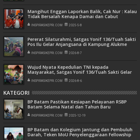
Mangihut Enggan Laporkan Balik, Cak Nur : Kalau
Tidak Bersalah Kenapa Damai dan Cabut
Laporan
INSPIRASIKEPRI.COM
2025-5-8
Pererat Silaturahmi, Satgas Yonif 136/Tuah Sakti
Pos Ilu Gelar Anjangsana di Kampung Alukme
INSPIRASIKEPRI.COM
2026-8-7
Wujud Nyata Kepedulian TNI kepada
Masyarakat, Satgas Yonif 136/Tuah Sakti Gelar
Pengobatan Keliling di Kampung Kalome
INSPIRASIKEPRI.COM
2026-8-6
KATEGORI
BP Batam Pastikan Kesiapan Pelayanan RSBP
Batam Selama Natal dan Tahun Baru
INSPIRASIKEPRI.COM
2025-12-19
BP Batam dan Kolegium Jantung dan Pembuluh
Darah, Teken MoU Penyelenggaraan Fellowship
Kardiologi Intervensi