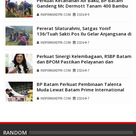
Perkuat Ketahanan Air Baku, BP Batam
Gandeng Mc Dermott Tanam 400 Bambu
Betung di Bendungan Sei Nongsa
INSPIRASIKEPRI.COM
2026-8-9
Pererat Silaturahmi, Satgas Yonif
136/Tuah Sakti Pos Ilu Gelar Anjangsana di
Kampung Alukme
INSPIRASIKEPRI.COM
2026-8-7
Perkuat Sinergi Kelembagaan, RSBP Batam
dan BPOM Pastikan Pelayanan dan
Ketersediaan Obat Aman
INSPIRASIKEPRI.COM
2026-8-7
BP Batam Perkuat Pembinaan Talenta
Muda Lewat Batam Prime International
Grassroot Football Festival 2026
INSPIRASIKEPRI.COM
2026-8-7
RANDOM