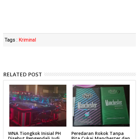
Tags :
Kriminal
RELATED POST
WNA Tiongkok Inisial PH
Peredaran Rokok Tanpa
Z
Disebut Pengendali Judi
Pita Cukai Manchester dan
S