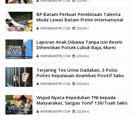
INSPIRASIKEPRI.COM
2026-8-7
BP Batam Perkuat Pembinaan Talenta
Muda Lewat Batam Prime International
Grassroot Football Festival 2026
INSPIRASIKEPRI.COM
2026-8-7
Laporan Anak Dibawa Tanpa Izin Resmi
Dihentikan Polsek Lubuk Baja, Murni
Sengketa Hak Asuh
INSPIRASIKEPRI.COM
2026-8-6
Terjaring Tes Urine Dadakan, 3 Polisi
Polres Kepulauan Anambas Positif Sabu
INSPIRASIKEPRI.COM
2026-8-6
Wujud Nyata Kepedulian TNI kepada
Masyarakat, Satgas Yonif 136/Tuah Sakti
Gelar Pengobatan Keliling di Kampung
INSPIRASIKEPRI.COM
2026-8-6
Kalome