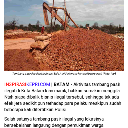
)
Tambang pasir ilegal tak jauh dari Bida Asri 3 Nongsa kembali beroperasi. (Foto: Isp
INSPIRASI
KEPRI.COM
|
BATAM
- Aktivitas tambang pasir
ilegal di Kota Batam kian marak, bahkan semakin menggila.
Ntah siapa dibalik bisnis ilegal tersebut, sehingga tak ada
efek jera sedikit pun terhadap para pelaku meskipun sudah
beberapa kali ditertibkan Polisi.
Salah satunya tambang pasir ilegal yang lokasinya
bersebelahan langsung dengan pemukiman warga