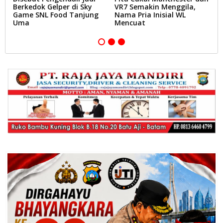
Berkedok Gelper di Sky
VR7 Semakin Menggila,
B
Game SNL Food Tanjung
Nama Pria Inisial WL
K
Uma
Mencuat
B