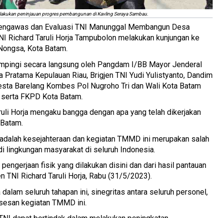
akukan peninjauan progres pembangunan di Kavling Seraya Sambau.
Pengawas dan Evaluasi TNI Manunggal Membangun Desa
I Richard Taruli Horja Tampubolon melakukan kunjungan ke
Nongsa, Kota Batam.
idampingi secara langsung oleh Pangdam I/BB Mayor Jenderal
 Pratama Kepulauan Riau, Brigjen TNI Yudi Yulistyanto, Dandim
resta Barelang Kombes Pol Nugroho Tri dan Wali Kota Batam
i serta FKPD Kota Batam.
ruli Horja mengaku bangga dengan apa yang telah dikerjakan
 Batam.
 adalah kesejahteraan dan kegiatan TMMD ini merupakan salah
i lingkungan masyarakat di seluruh Indonesia.
pengerjaan fisik yang dilakukan disini dan dari hasil pantauan
n TNI Richard Taruli Horja, Rabu (31/5/2023).
dalam seluruh tahapan ini, sinegritas antara seluruh personel,
sesan kegiatan TMMD ini.