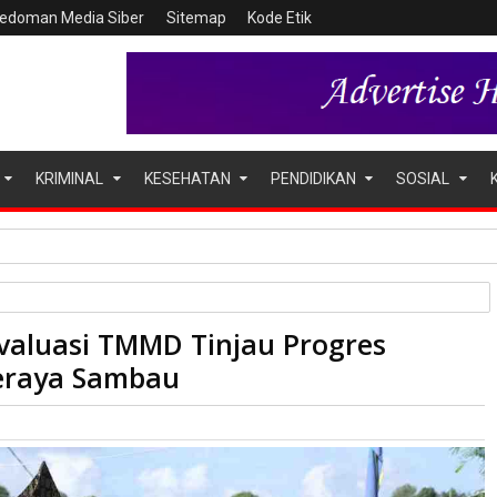
edoman Media Siber
Sitemap
Kode Etik
KRIMINAL
KESEHATAN
PENDIDIKAN
SOSIAL
embagaan, RSBP Batam dan BPOM Pastikan Pelayanan dan Keter
 TMMD Tinjau Progres Pembangunan di Kavling Seraya Sambau
valuasi TMMD Tinjau Progres
eraya Sambau