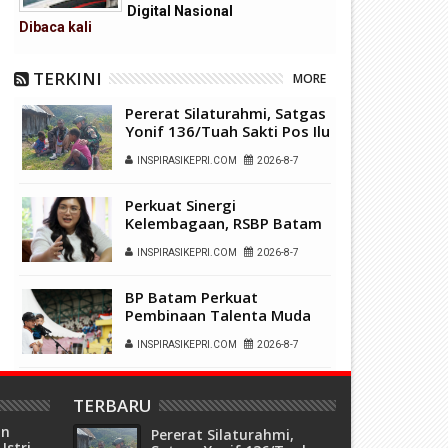
umbuhkan Mimpi di Tanah
Rakyat Merah Putih, Kepala 
Digital Nasional
empang-Galang
Batam: Prioritaskan Pendidi
Dibaca
kali
Bagi Anak Keluarga Prasejah
TERKINI
MORE
Pererat Silaturahmi, Satgas
Yonif 136/Tuah Sakti Pos Ilu
Gelar Anjangsana di
INSPIRASIKEPRI.COM
2026-8-7
Kampung Alukme
Perkuat Sinergi
Kelembagaan, RSBP Batam
dan BPOM Pastikan
INSPIRASIKEPRI.COM
2026-8-7
Pelayanan dan
Ketersediaan Obat Aman
BP Batam Perkuat
Pembinaan Talenta Muda
Lewat Batam Prime
INSPIRASIKEPRI.COM
2026-8-7
International Grassroot
Football Festival 2026
Laporan Anak Dibawa
TERBARU
Tanpa Izin Resmi Dihentikan
Polsek Lubuk Baja, Murni
an
Pererat Silaturahmi,
INSPIRASIKEPRI.COM
2026-8-6
Sengketa Hak Asuh
Istri