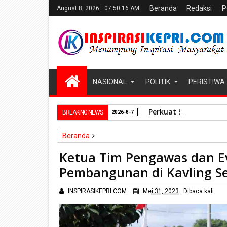
Beranda
Redaksi
P
August 8, 2026
07:50:17 AM
NASIONAL
POLITIK
PERISTIWA
Perkuat Sinergi Kel
BREAKING NEWS
2026-8-7
Beranda
Batam
Kepri
Ketua Tim Pengawas dan Evaluasi
Ketua Tim Pengawas dan E
Pembangunan di Kavling S
INSPIRASIKEPRI.COM
Mei 31, 2023
Dibaca
kali