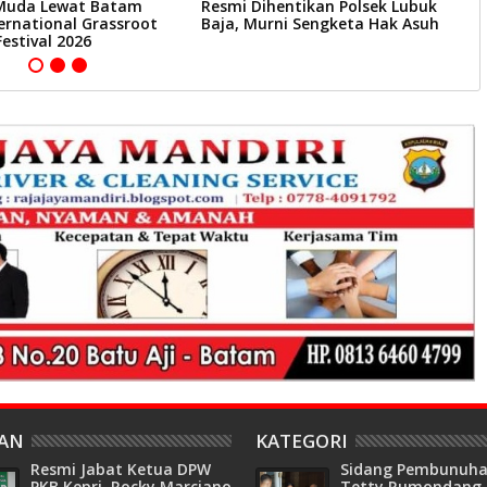
Muda Lewat Batam
Resmi Dihentikan Polsek Lubuk
T
ernational Grassroot
Baja, Murni Sengketa Hak Asuh
R
Festival 2026
HAN
KATEGORI
Resmi Jabat Ketua DPW
Sidang Pembunuh
PKB Kepri, Rocky Marciano
Tetty Rumondang, 