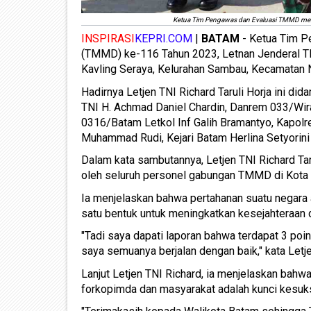
Ketua Tim Pengawas dan Evaluasi TMMD mel
INSPIRASI
KEPRI.COM
|
BATAM
- Ketua Tim 
(TMMD) ke-116 Tahun 2023, Letnan Jenderal TN
Kavling Seraya, Kelurahan Sambau, Kecamatan 
Hadirnya Letjen TNI Richard Taruli Horja ini d
TNI H. Achmad Daniel Chardin, Danrem 033/Wira
0316/Batam Letkol Inf Galih Bramantyo, Kapol
Muhammad Rudi, Kejari Batam Herlina Setyorin
Dalam kata sambutannya, Letjen TNI Richard Ta
oleh seluruh personel gabungan TMMD di Kota
Ia menjelaskan bahwa pertahanan suatu negara
satu bentuk untuk meningkatkan kesejahteraan d
"Tadi saya dapati laporan bahwa terdapat 3 poin 
saya semuanya berjalan dengan baik," kata Letje
Lanjut Letjen TNI Richard, ia menjelaskan bahwa 
forkopimda dan masyarakat adalah kunci kesuk