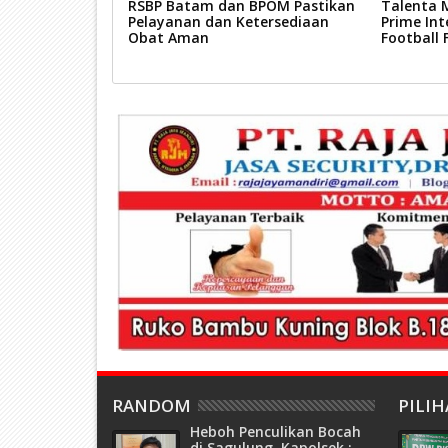
t : Roby
RSBP Batam dan BPOM Pastikan
Talenta 
ahat !
Pelayanan dan Ketersediaan
Prime Int
Obat Aman
Football 
RANDOM
PILI
Heboh Penculikan Bocah
di Sagulung, Kapolsek :