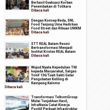
Berhasil Evakuasi Korban
Penembakan di Tolikara
Dibaca
kali
Dengan Konsep Beda, SNL
Food Tanjung Uma Hadirkan
Food Street dan Ribuan UMKM
Dibaca
kali
STT REAL Batam Resmi
Bertransformasi Menjadi
Institut Kristen REAL Batam
Dibaca
kali
Wujud Nyata Kepedulian TNI
kepada Masyarakat, Satgas
Yonif 136/Tuah Sakti Gelar
Pengobatan Keliling di
Kampung Kalome
Dibaca
kali
Transformasi TelkomGroup
Mulai Tunjukkan Hasil,
InfraNexia Catat Kinerja
ekolah Terintegrasi Merah Putih,
Rencana Pembangunan Seko
Positif Perkuat Infrastruktur