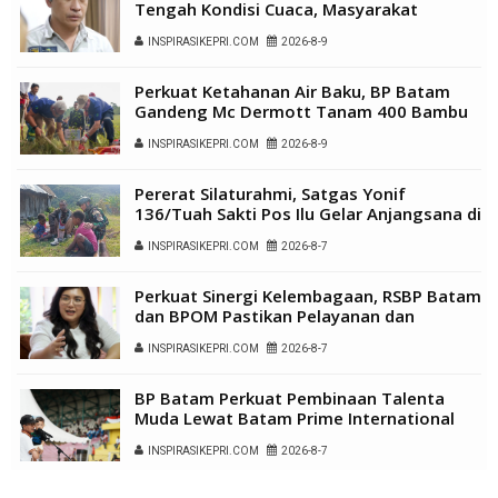
Tengah Kondisi Cuaca, Masyarakat
Diimbau Gunakan Air Secara Bijak
INSPIRASIKEPRI.COM
2026-8-9
Perkuat Ketahanan Air Baku, BP Batam
Gandeng Mc Dermott Tanam 400 Bambu
Betung di Bendungan Sei Nongsa
INSPIRASIKEPRI.COM
2026-8-9
Pererat Silaturahmi, Satgas Yonif
136/Tuah Sakti Pos Ilu Gelar Anjangsana di
Kampung Alukme
INSPIRASIKEPRI.COM
2026-8-7
Perkuat Sinergi Kelembagaan, RSBP Batam
dan BPOM Pastikan Pelayanan dan
Ketersediaan Obat Aman
INSPIRASIKEPRI.COM
2026-8-7
BP Batam Perkuat Pembinaan Talenta
Muda Lewat Batam Prime International
Grassroot Football Festival 2026
INSPIRASIKEPRI.COM
2026-8-7