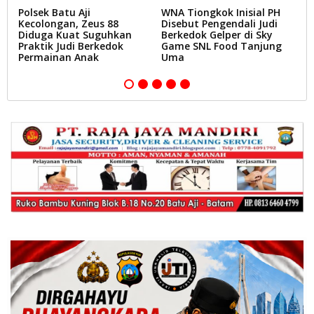
Polsek Batu Aji
WNA Tiongkok Inisial PH
P
Kecolongan, Zeus 88
Disebut Pengendali Judi
P
Diduga Kuat Suguhkan
Berkedok Gelper di Sky
V
k
Praktik Judi Berkedok
Game SNL Food Tanjung
N
P
Permainan Anak
Uma
M