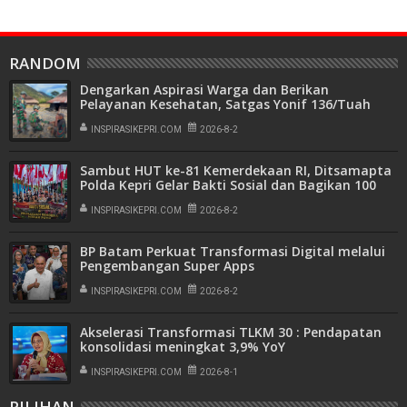
RANDOM
Dengarkan Aspirasi Warga dan Berikan
Pelayanan Kesehatan, Satgas Yonif 136/Tuah
Sakti Gelar Patroli Simpatik di Kampung Wineri
INSPIRASIKEPRI.COM
2026-8-2
Sambut HUT ke-81 Kemerdekaan RI, Ditsamapta
Polda Kepri Gelar Bakti Sosial dan Bagikan 100
Bendera Merah Putih
INSPIRASIKEPRI.COM
2026-8-2
BP Batam Perkuat Transformasi Digital melalui
Pengembangan Super Apps
INSPIRASIKEPRI.COM
2026-8-2
Akselerasi Transformasi TLKM 30 : Pendapatan
konsolidasi meningkat 3,9% YoY
INSPIRASIKEPRI.COM
2026-8-1
PILIHAN