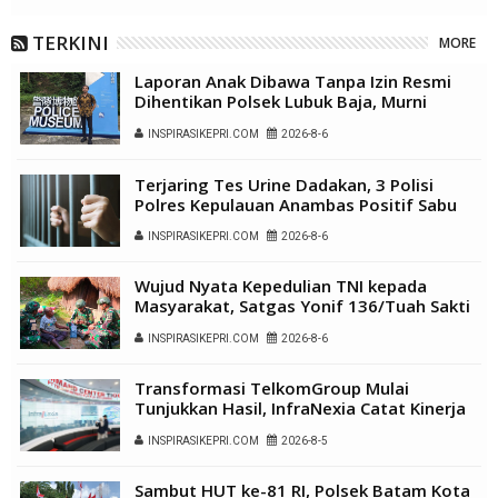
TERKINI
MORE
Laporan Anak Dibawa Tanpa Izin Resmi
Dihentikan Polsek Lubuk Baja, Murni
Sengketa Hak Asuh
INSPIRASIKEPRI.COM
2026-8-6
Terjaring Tes Urine Dadakan, 3 Polisi
Polres Kepulauan Anambas Positif Sabu
INSPIRASIKEPRI.COM
2026-8-6
Wujud Nyata Kepedulian TNI kepada
Masyarakat, Satgas Yonif 136/Tuah Sakti
Gelar Pengobatan Keliling di Kampung
INSPIRASIKEPRI.COM
2026-8-6
Kalome
Transformasi TelkomGroup Mulai
Tunjukkan Hasil, InfraNexia Catat Kinerja
Positif Perkuat Infrastruktur Digital
INSPIRASIKEPRI.COM
2026-8-5
Nasional
Sambut HUT ke-81 RI, Polsek Batam Kota