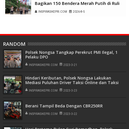
Bagikan 150 Bendera Merah Putih di Ruli
Kampung Belian Perpat
INSPIRASIKEPRI.COM
2026-8-5
RANDOM
Polsek Nongsa Tangkap Perekrut PMI Ilegal, 1
Pelaku DPO
INSPIRASIKEPRI.COM
2023-3-21
Hindari Keributan, Polsek Nongsa Lakukan
Mediasi Puluhan Driver Taksi Online dan Taksi
Konvensional
INSPIRASIKEPRI.COM
2023-3-23
Berani Tampil Beda Dengan CBR250RR
INSPIRASIKEPRI.COM
2023-3-22