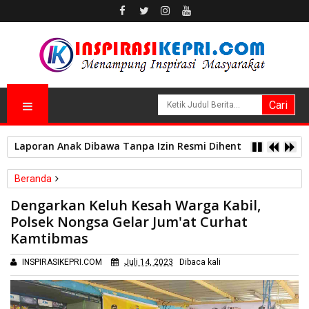
Laporan Anak Dibawa Tanpa Izin Resmi Dihentikan Polsek L
Beranda
Sosial
Dengarkan Keluh Kesah Warga Kabil,
Dengarkan Keluh Kesah Warga Kabil, Polsek Nongsa Gelar
Polsek Nongsa Gelar Jum'at Curhat
Jum'at Curhat Kamtibmas
Kamtibmas
INSPIRASIKEPRI.COM
Juli 14, 2023
Dibaca
kali