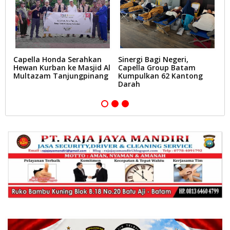
t
Capella Honda Serahkan
Sinergi Bagi Negeri,
C
Hewan Kurban ke Masjid Al
Capella Group Batam
2
Multazam Tanjungpinang
Kumpulkan 62 Kantong
B
Darah
L
T