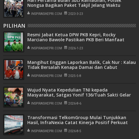
Hari Pertama Bulan Suci Ramadhan, Polsek
Nongsa Bagikan Paket Takjil Jelang Waktu
Berbuka Puasa
INSPIRASIKEPRI.COM
2023-3-23
PILIHAN
Resmi Jabat Ketua DPW PKB Kepri, Rocky
Marciano Bawole Pastikan PKB Beri Manfaat
Nyata Bagi Masyarakat
INSPIRASIKEPRI.COM
2026-1-23
Mangihut Enggan Laporkan Balik, Cak Nur : Kalau
Tidak Bersalah Kenapa Damai dan Cabut
Laporan
INSPIRASIKEPRI.COM
2025-5-8
Wujud Nyata Kepedulian TNI kepada
Masyarakat, Satgas Yonif 136/Tuah Sakti Gelar
Pengobatan Keliling di Kampung Kalome
INSPIRASIKEPRI.COM
2026-8-6
Transformasi TelkomGroup Mulai Tunjukkan
Hasil, InfraNexia Catat Kinerja Positif Perkuat
Infrastruktur Digital Nasional
INSPIRASIKEPRI.COM
2026-8-5