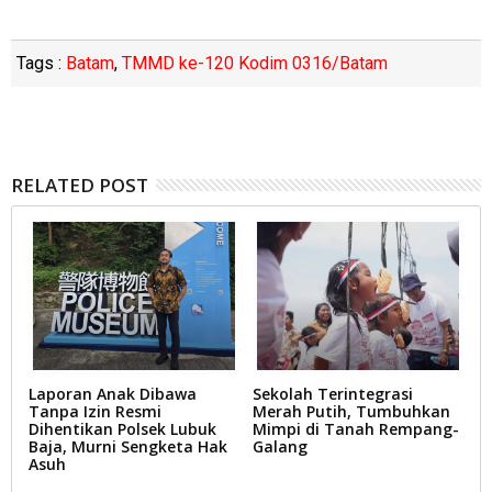
Tags :
Batam
,
TMMD ke-120 Kodim 0316/Batam
RELATED POST
Laporan Anak Dibawa
Sekolah Terintegrasi
R
Tanpa Izin Resmi
Merah Putih, Tumbuhkan
S
Dihentikan Polsek Lubuk
Mimpi di Tanah Rempang-
P
Baja, Murni Sengketa Hak
Galang
P
Asuh
B
P