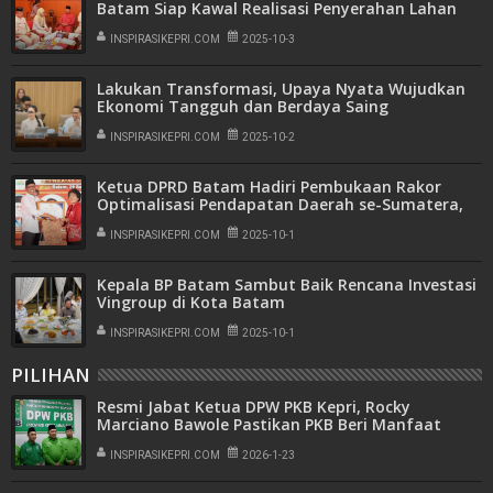
Batam Siap Kawal Realisasi Penyerahan Lahan
Fasos di Perumahan Tiban Harmoni
INSPIRASIKEPRI.COM
2025-10-3
Lakukan Transformasi, Upaya Nyata Wujudkan
Ekonomi Tangguh dan Berdaya Saing
INSPIRASIKEPRI.COM
2025-10-2
Ketua DPRD Batam Hadiri Pembukaan Rakor
Optimalisasi Pendapatan Daerah se-Sumatera,
Jawa, dan Kalimantan di Batam
INSPIRASIKEPRI.COM
2025-10-1
Kepala BP Batam Sambut Baik Rencana Investasi
Vingroup di Kota Batam
INSPIRASIKEPRI.COM
2025-10-1
PILIHAN
Resmi Jabat Ketua DPW PKB Kepri, Rocky
Marciano Bawole Pastikan PKB Beri Manfaat
Nyata Bagi Masyarakat
INSPIRASIKEPRI.COM
2026-1-23