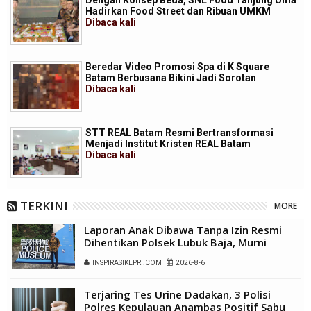
Dengan Konsep Beda, SNL Food Tanjung Uma
Hadirkan Food Street dan Ribuan UMKM
Dibaca
kali
Beredar Video Promosi Spa di K Square
Batam Berbusana Bikini Jadi Sorotan
Dibaca
kali
STT REAL Batam Resmi Bertransformasi
Menjadi Institut Kristen REAL Batam
Dibaca
kali
TERKINI
MORE
Laporan Anak Dibawa Tanpa Izin Resmi
Dihentikan Polsek Lubuk Baja, Murni
Sengketa Hak Asuh
INSPIRASIKEPRI.COM
2026-8-6
Terjaring Tes Urine Dadakan, 3 Polisi
Polres Kepulauan Anambas Positif Sabu