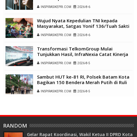
INSPIRASIKEPRI.COM
2026-8-6
Wujud Nyata Kepedulian TNI kepada
Masyarakat, Satgas Yonif 136/Tuah Sakti
Gelar Pengobatan Keliling di Kampung
INSPIRASIKEPRI.COM
2026-8-6
Kalome
Transformasi TelkomGroup Mulai
Tunjukkan Hasil, InfraNexia Catat Kinerja
Positif Perkuat Infrastruktur Digital
INSPIRASIKEPRI.COM
2026-8-5
Nasional
Sambut HUT ke-81 RI, Polsek Batam Kota
Bagikan 150 Bendera Merah Putih di Ruli
Kampung Belian Perpat
INSPIRASIKEPRI.COM
2026-8-5
RANDOM
Gelar Rapat Koordinasi, Wakil Ketua II DPRD Kota